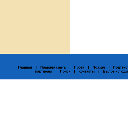
Главная
|
Правила сайта
|
Проза
|
Поэзия
|
Подтекс
партнёры
|
Поиск
|
Контакты
|
Былое и люди