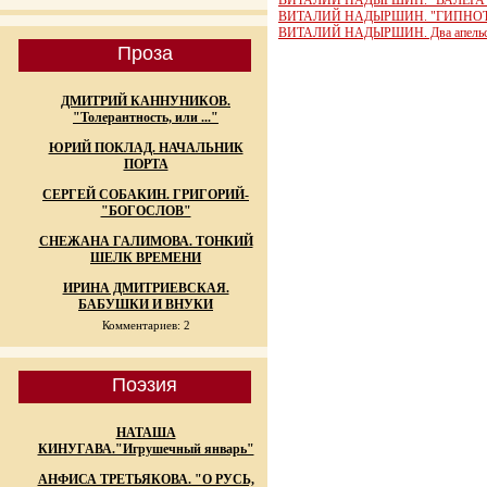
ВИТАЛИЙ НАДЫРШИН. "ВАЛЕРА" (о
ВИТАЛИЙ НАДЫРШИН. "ГИПНОТ
ВИТАЛИЙ НАДЫРШИН. Два апельс
Проза
ДМИТРИЙ КАННУНИКОВ.
"Толерантность, или ..."
ЮРИЙ ПОКЛАД. НАЧАЛЬНИК
ПОРТА
СЕРГЕЙ СОБАКИН. ГРИГОРИЙ-
"БОГОСЛОВ"
СНЕЖАНА ГАЛИМОВА. ТОНКИЙ
ШЕЛК ВРЕМЕНИ
ИРИНА ДМИТРИЕВСКАЯ.
БАБУШКИ И ВНУКИ
Комментариев: 2
Поэзия
НАТАША
КИНУГАВА."Игрушечный январь"
АНФИСА ТРЕТЬЯКОВА. "О РУСЬ,