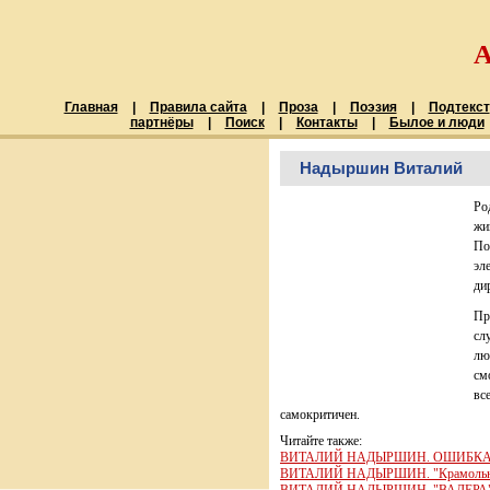
Главная
|
Правила сайта
|
Проза
|
Поэзия
|
Подтекст
партнёры
|
Поиск
|
Контакты
|
Былое и люди
Надыршин Виталий
Ро
жи
По
эл
ди
Пр
сл
лю
см
вс
самокритичен.
Читайте также:
ВИТАЛИЙ НАДЫРШИН. ОШИБКА С
ВИТАЛИЙ НАДЫРШИН. "Крамольная 