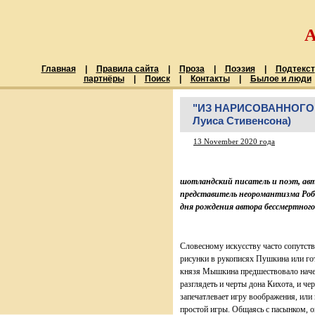
Главная
|
Правила сайта
|
Проза
|
Поэзия
|
Подтекст
партнёры
|
Поиск
|
Контакты
|
Былое и люди
"ИЗ НАРИСОВАННОГО ОС
Луиса Стивенсона)
13 November 2020 года
шотландский писатель и поэт, авт
представитель неоромантизма Робе
дня рождения автора бессмертног
Словесному искусству часто сопутст
рисунки в рукописях Пушкина или гот
князя Мышкина предшествовало наче
разглядеть и черты дона Кихота, и ч
запечатлевает игру воображения, или
простой игры. Общаясь с пасынком, о