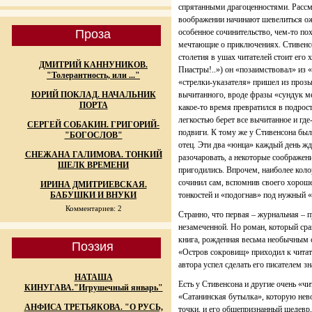
спрятанными драгоценностями. Рассм
воображении начинают шевелиться о
Проза
особенное сочинительство, чем-то по
мечтающие о приключениях. Стивенсон
столетия в ушах читателей стоит его
ДМИТРИЙ КАННУНИКОВ.
Пиастры!..») он «позаимствовал» из 
"Толерантность, или ..."
«стрелки-указателя» пришел из прозы
ЮРИЙ ПОКЛАД. НАЧАЛЬНИК
вычитанного, вроде фразы «сундук ме
ПОРТА
какое-то время превратился в подро
легкостью берет все вычитанное и где
СЕРГЕЙ СОБАКИН. ГРИГОРИЙ-
подвиги. К тому же у Стивенсона был
"БОГОСЛОВ"
отец. Эти два «юнца» каждый день жда
СНЕЖАНА ГАЛИМОВА. ТОНКИЙ
разочаровать, а некоторые соображен
ШЕЛК ВРЕМЕНИ
пригодились. Впрочем, наиболее коло
сочинил сам, вспомнив своего хороше
ИРИНА ДМИТРИЕВСКАЯ.
БАБУШКИ И ВНУКИ
тонкостей и «подогнав» под нужный «
Комментариев: 2
Странно, что первая – журнальная – 
незамеченной. Но роман, который сра
книга, рожденная весьма необычным с
Поэзия
«Остров сокровищ» приходил к читат
автора успел сделать его писателем з
НАТАША
Есть у Стивенсона и другие очень «ч
КИНУГАВА."Игрушечный январь"
«Сатанинская бутылка», которую нев
АНФИСА ТРЕТЬЯКОВА. "О РУСЬ,
точки, и его общепризнанный шедевр,