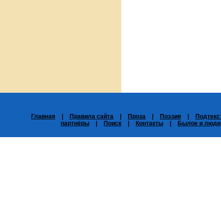
Главная
|
Правила сайта
|
Проза
|
Поэзия
|
Подтекс
партнёры
|
Поиск
|
Контакты
|
Былое и люди