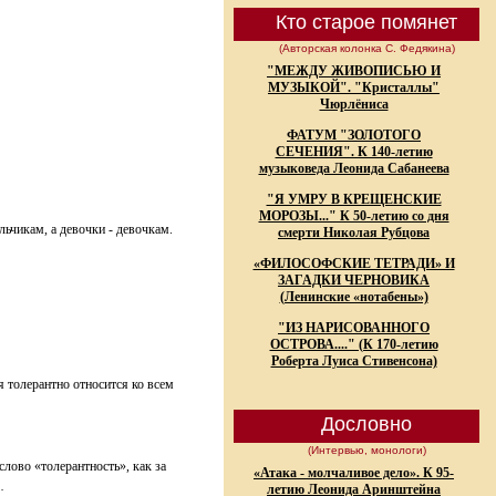
Кто старое помянет
(Авторская колонка С. Федякина)
"МЕЖДУ ЖИВОПИСЬЮ И
МУЗЫКОЙ". "Кристаллы"
Чюрлёниса
ФАТУМ "ЗОЛОТОГО
СЕЧЕНИЯ". К 140-летию
музыковеда Леонида Сабанеева
"Я УМРУ В КРЕЩЕНСКИЕ
МОРОЗЫ..." К 50-летию со дня
льчикам, а девочки - девочкам.
смерти Николая Рубцова
«ФИЛОСОФСКИЕ ТЕТРАДИ» И
ЗАГАДКИ ЧЕРНОВИКА
(Ленинские «нотабены»)
"ИЗ НАРИСОВАННОГО
ОСТРОВА...." (К 170-летию
Роберта Луиса Стивенсона)
я толерантно относится ко всем
Дословно
(Интервью, монологи)
слово «толерантность», как за
«Атака - молчаливое дело». К 95-
…
летию Леонида Аринштейна