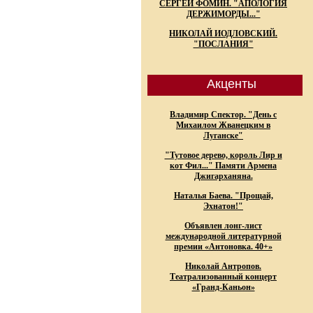
СЕРГЕЙ ФОМИН. "АПОЛОГИЯ
ДЕРЖИМОРДЫ..."
НИКОЛАЙ ИОДЛОВСКИЙ.
"ПОСЛАНИЯ"
Акценты
Владимир Спектор. "День с
Михаилом Жванецким в
Луганске"
"Тутовое дерево, король Лир и
кот Фил..." Памяти Армена
Джигарханяна.
Наталья Баева. "Прощай,
Эхнатон!"
Объявлен лонг-лист
международной литературной
премии «Антоновка. 40+»
Николай Антропов.
Театрализованный концерт
«Гранд-Каньон»