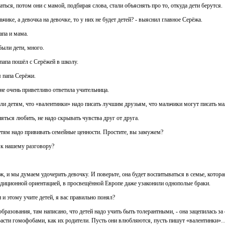
инаться, потом они с мамой, подбирая слова, стали объяснять про то, откуда дети берутся.
льчике, а девочка на девочке, то у них не будет детей? - выяснил главное Серёжа.
апа и мама.
 были дети, много.
 папа пошёл с Серёжей в школу.
я папа Серёжи.
 не очень приветливо ответила учительница.
али детям, что «валентинки» надо писать лучшим друзьям, что мальчики могут писать ма
няться любить, не надо скрывать чувства друг от друга.
детям надо прививать семейные ценности. Простите, вы замужем?
е к нашему разговору?
ж, и мы думаем удочерить девочку. И поверьте, она будет воспитываться в семье, котора
адиционной ориентацией, в просвещённой Европе даже узаконили однополые браки.
и и этому учите детей, я вас правильно понял?
разования, там написано, что детей надо учить быть толерантными, - она зацепилась за 
 расти гомофобами, как их родители. Пусть они влюбляются, пусть пишут «валентинки»