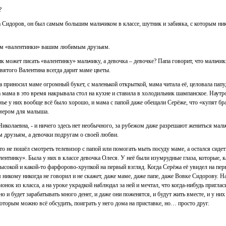
?
а Сидоров, он был самым большим мальчиком в классе, шутник и забияка, с которым ник
шем «валентинки» вашим любимым друзьям.
чик может писать «валентинку» мальчику, а девочка – девочке? Папа говорит, что мальч
Святого Валентина всегда дарит маме цветы.
 приносил маме огромный букет, с маленькой открыткой, мама читала её, целовала папу,
, а мама в это время накрывала стол на кухне и ставила в холодильник шампанское. Наутр
емье у них вообще всё было хорошо, и мама с папой даже обещали Серёже, что «купят бр
имером для малыша.
 Николаевна, - и ничего здесь нет необычного, за рубежом даже разрешают жениться маль
им друзьям, а девочки подругам о своей любви.
то не пошёл смотреть телевизор с папой или помогать мыть посуду маме, а остался сиде
лентинку». Была у них в классе девочка Олеся. У неё были изумрудные глаза, которые, к
высокой и какой-то фарфорово-хрупкой на первый взгляд. Когда Серёжа её увидел на пер
 никому никогда не говорил и не скажет, даже маме, даже папе, даже Вовке Сидорову. Н
чонок из класса, а на уроке украдкой наблюдал за ней и мечтал, что когда-нибудь приглас
но и будет зарабатывать много денег, и даже они поженятся, и будут жить вместе, и у ни
которым можно всё обсудить, поиграть у него дома на приставке, но… просто друг.