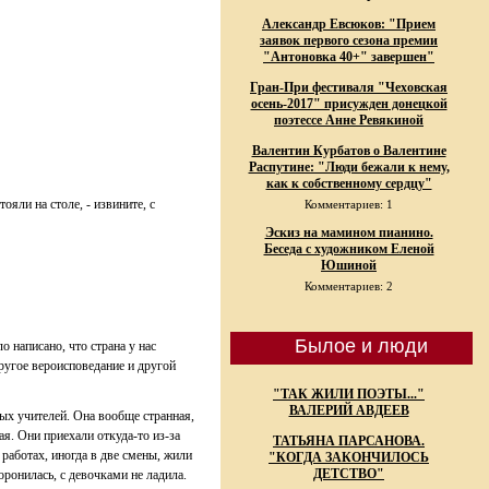
Александр Евсюков: "Прием
заявок первого сезона премии
"Антоновка 40+" завершен"
Гран-При фестиваля "Чеховская
осень-2017" присужден донецкой
поэтессе Анне Ревякиной
Валентин Курбатов о Валентине
Распутине: "Люди бежали к нему,
как к собственному сердцу"
яли на столе, - извините, с
Комментариев: 1
Эскиз на мамином пианино.
Беседа с художником Еленой
Юшиной
Комментариев: 2
Былое и люди
о написано, что страна у нас
другое вероисповедание и другой
"ТАК ЖИЛИ ПОЭТЫ..."
ВАЛЕРИЙ АВДЕЕВ
дых учителей. Она вообще странная,
я. Они приехали откуда-то из-за
ТАТЬЯНА ПАРСАНОВА.
 работах, иногда в две смены, жили
"КОГДА ЗАКОНЧИЛОСЬ
ДЕТСТВО"
оронилась, с девочками не ладила.