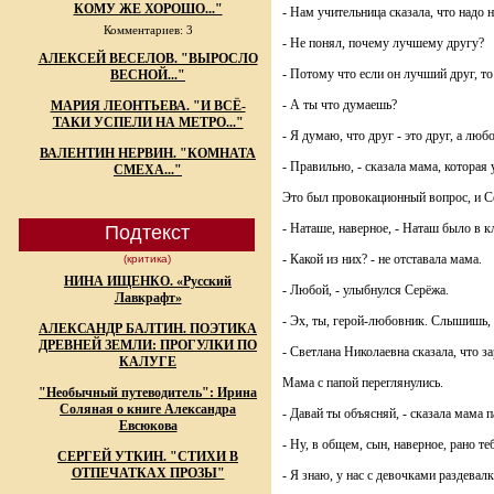
КОМУ ЖЕ ХОРОШО..."
- Нам учительница сказала, что надо 
Комментариев: 3
- Не понял, почему лучшему другу?
АЛЕКСЕЙ ВЕСЕЛОВ. "ВЫРОСЛО
- Потому что если он лучший друг, то
ВЕСНОЙ..."
- А ты что думаешь?
МАРИЯ ЛЕОНТЬЕВА. "И ВСЁ-
ТАКИ УСПЕЛИ НА МЕТРО..."
- Я думаю, что друг - это друг, а люб
ВАЛЕНТИН НЕРВИН. "КОМНАТА
- Правильно, - сказала мама, которая
СМЕХА..."
Это был провокационный вопрос, и Се
- Наташе, наверное, - Наташ было в кл
Подтекст
- Какой из них? - не отставала мама.
(критика)
НИНА ИЩЕНКО. «Русский
- Любой, - улыбнулся Серёжа.
Лавкрафт»
- Эх, ты, герой-любовник. Слышишь,
АЛЕКСАНДР БАЛТИН. ПОЭТИКА
ДРЕВНЕЙ ЗЕМЛИ: ПРОГУЛКИ ПО
- Светлана Николаевна сказала, что з
КАЛУГЕ
Мама с папой переглянулись.
"Необычный путеводитель": Ирина
Соляная о книге Александра
- Давай ты объясняй, - сказала мама п
Евсюкова
- Ну, в общем, сын, наверное, рано те
СЕРГЕЙ УТКИН. "СТИХИ В
ОТПЕЧАТКАХ ПРОЗЫ"
- Я знаю, у нас с девочками раздевал