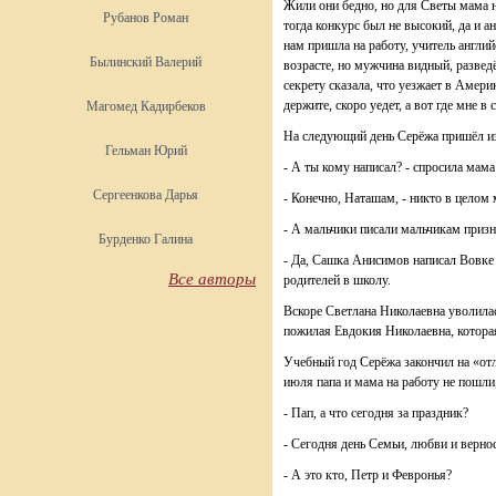
Жили они бедно, но для Светы мама ни
Рубанов Роман
тогда конкурс был не высокий, да и а
нам пришла на работу, учитель англий
Былинский Валерий
возрасте, но мужчина видный, разведё
секрету сказала, что уезжает в Америк
держите, скоро уедет, а вот где мне в
Магомед Кадирбеков
На следующий день Серёжа пришёл из 
Гельман Юрий
- А ты кому написал? - спросила мама
Сергеенкова Дарья
- Конечно, Наташам, - никто в целом м
- А мальчики писали мальчикам призн
Бурденко Галина
- Да, Сашка Анисимов написал Вовке 
Все авторы
родителей в школу.
Вскоре Светлана Николаевна уволилась
пожилая Евдокия Николаевна, которая
Учебный год Серёжа закончил на «отл
июля папа и мама на работу не пошли,
- Пап, а что сегодня за праздник?
- Сегодня день Семьи, любви и верно
- А это кто, Петр и Февронья?