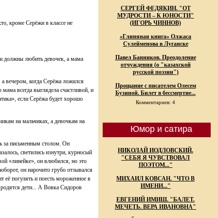
СЕРГЕЙ ФЕДЯКИН. "ОТ
МУДРОСТИ – К ЮНОСТИ"
то, кроме Серёжи в классе не
(ИГОРЬ ЧИННОВ)
«Глиняная книга» Олжаса
Сулейменова в Луганске
Павел Банников. Преодоление
ики должны любить девочек, а мама
отчуждения (о "казахской
русской поэзии")
 а вечером, когда Серёжа ложился
Прощание с писателем Олесем
о мама всегда выглядела счастливой, и
Бузиной. Билет в бессмертие...
атика», если Серёжа будет хорошо
Комментариев: 4
чикам на мальчиках, а девочкам на
Юмор и сатира
ть за письменным столом. Он
НИКОЛАЙ ИОДЛОВСКИЙ.
азалось, светились изнутри, курносый
"СЕБЯ Я ЧУВСТВОВАЛ
вой «линейке», он влюбился, но это
ПОЭТОМ..."
аоборот, он нарочито грубо отзывался
ит её погулять и поесть мороженное в
МИХАИЛ КОВСАН. "ЧТО В
ИМЕНИ..."
х родятся дети... А Вовка Сидоров
ЕВГЕНИЙ ИМИШ. "БАЛЕТ.
МЕЧЕТЬ. ВЕРА ИВАНОВНА"