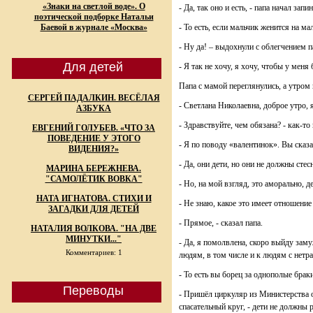
«Знаки на светлой воде». О
- Да, так оно и есть, - папа начал зап
поэтической подборке Натальи
Баевой в журнале «Москва»
- То есть, если мальчик женится на ма
- Ну да! – выдохнули с облегчением п
Для детей
- Я так не хочу, я хочу, чтобы у меня
Папа с мамой переглянулись, а утром
СЕРГЕЙ ПАДАЛКИН. ВЕСЁЛАЯ
- Светлана Николаевна, доброе утро, 
АЗБУКА
- Здравствуйте, чем обязана? - как-то
ЕВГЕНИЙ ГОЛУБЕВ. «ЧТО ЗА
ПОВЕДЕНИЕ У ЭТОГО
- Я по поводу «валентинок». Вы сказ
ВИДЕНИЯ?»
- Да, они дети, но они не должны стес
МАРИНА БЕРЕЖНЕВА.
"САМОЛЁТИК ВОВКА"
- Но, на мой взгляд, это аморально, 
НАТА ИГНАТОВА. СТИХИ И
- Не знаю, какое это имеет отношени
ЗАГАДКИ ДЛЯ ДЕТЕЙ
- Прямое, - сказал папа.
НАТАЛИЯ ВОЛКОВА. "НА ДВЕ
МИНУТКИ..."
- Да, я помолвлена, скоро выйду заму
Комментариев: 1
людям, в том числе и к людям с нетр
- То есть вы борец за однополые брак
Переводы
- Пришёл циркуляр из Министерства об
спасательный круг, - дети не должны