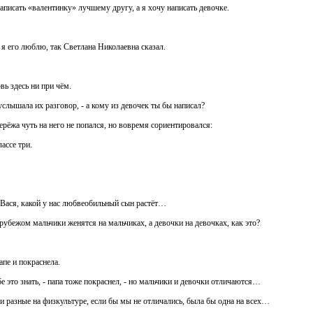
написать «валентинку» лучшему другу, а я хочу написать девочке.
 я его люблю, так Светлана Николаевна сказал.
овь здесь ни при чём.
 услышала их разговор, - а кому из девочек ты бы написал?
рёжа чуть на него не попался, но вовремя сориентировался:
ассе три.
 Вася, какой у нас любвеобильный сын растёт…
арубежом мальчики женятся на мальчиках, а девочки на девочках, как это?
апе и покраснела.
бе это знать, - папа тоже покраснел, - но мальчики и девочки отличаются…
ки разные на физкультуре, если бы мы не отличались, была бы одна на всех…