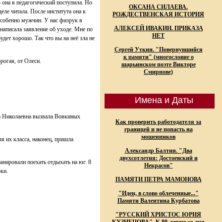
о она в педагогический поступила. Но
ОКСАНА СИЛАЕВА.
еле читала. После института она к
РОЖДЕСТВЕНСКАЯ ИСТОРИЯ
 Особенно мужчин. У нас физрук в
АЛЕКСЕЙ ИВАКИН. ПРИКАЗА
 написала заявление об уходе. Мне по
НЕТ
будет хорошо. Так что вы на неё зла не
Сергей Уткин. "Повернувшийся
к памяти" (многословие о
рогая, от Олеси.
шарьинском поэте Викторе
Смирнове)
Имена и Даты
на Николаевна вызвала Вовкиных
Как проверить работодателя за
границей и не попасть на
мошенников
я их класса, наконец, пришла
Александр Балтин. "Два
двухсотлетия: Достоевский и
анировали поехать отдыхать на юг. 8
Некрасов"
рки.
ПАМЯТИ ПЕТРА МАМОНОВА
"Идеи, в слово облеченные..."
Памяти Валентина Курбатова
"РУССКИЙ ХРИСТОС ЮРИЯ