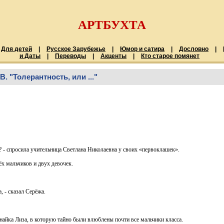
АРТБУХТА
Для детей
|
Русское Зарубежье
|
Юмор и сатира
|
Дословно
|
и Даты
|
Переводы
|
Акценты
|
Кто старое помянет
"Толерантность, или ..."
нь? - спросила учительница Светлана Николаевна у своих «первоклашек».
ёх мальчиков и двух девочек.
, - сказал Серёжа.
знайка Лиза, в которую тайно были влюблены почти все мальчики класса.