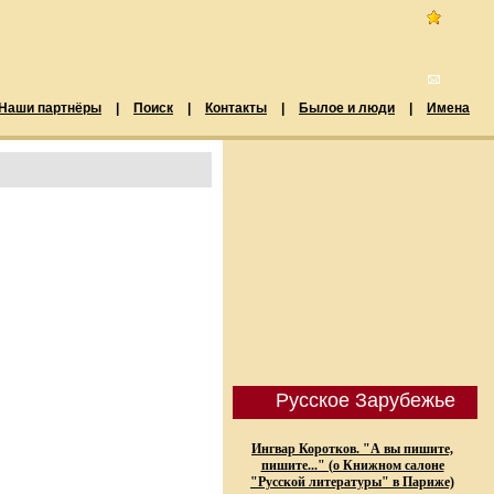
Наши партнёры
|
Поиск
|
Контакты
|
Былое и люди
|
Имена
Русское Зарубежье
Ингвар Коротков. "А вы пишите,
пишите..." (о Книжном салоне
"Русской литературы" в Париже)