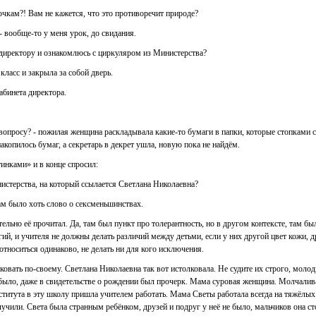
очкам?! Вам не кажется, что это противоречит природе?
 - вообще-то у меня урок, до свидания.
к директору и ознакомлюсь с циркуляром из Министерства?
ласс и закрыла за собой дверь.
абинета директора.
вопросу? - пожилая женщина раскладывала какие-то бумаги в папки, которые стопками сто
накопилось бумаг, а секретарь в декрет ушла, новую пока не найдём.
тинками» и в конце спросил:
истерства, на который ссылается Светлана Николаевна?
там было хоть слово о сексменьшинствах.
ьно её прочитал. Да, там был пункт про толерантность, но в другом контексте, там был
гий, и учителя не должны делать различий между детьми, если у них другой цвет кожи, 
относиться одинаково, не делать ни для кого исключения.
ковать по-своему. Светлана Николаевна так вот истолковала. Не судите их строго, моло
е было, даже в свидетельстве о рождении был прочерк. Мама суровая женщина. Молчалива
нститута в эту школу пришла учителем работать. Мама Светы работала всегда на тяжёлых
учили. Света была странным ребёнком, друзей и подруг у неё не было, мальчиков она ст