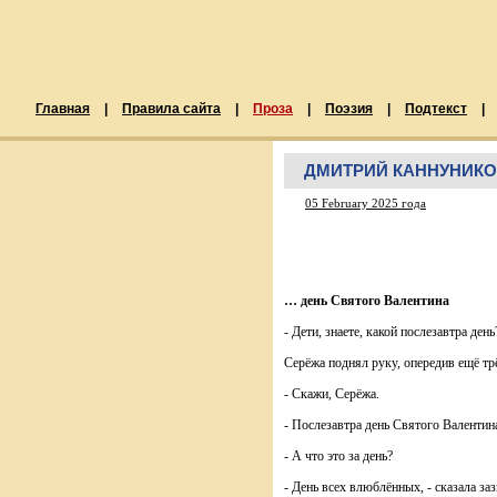
Главная
|
Правила сайта
|
Проза
|
Поэзия
|
Подтекст
|
ДМИТРИЙ КАННУНИКОВ. 
05 February 2025 года
… день Святого Валентина
- Дети, знаете, какой послезавтра де
Серёжа поднял руку, опередив ещё тр
- Скажи, Серёжа.
- Послезавтра день Святого Валентина
- А что это за день?
- День всех влюблённых, - сказала за