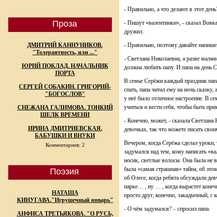
- Правильно, а что делают в этот день
Проза
- Пишут «валентинки», - сказал Вовк
дружил.
ДМИТРИЙ КАННУНИКОВ.
- Правильно, поэтому давайте напи
"Толерантность, или ..."
- Светлана Николаевна, а разве маль
ЮРИЙ ПОКЛАД. НАЧАЛЬНИК
должна любить папу. И папа на день 
ПОРТА
В семье Серёжи каждый праздник папа
СЕРГЕЙ СОБАКИН. ГРИГОРИЙ-
спать, папа читал ему на ночь сказку
"БОГОСЛОВ"
у неё было отличное настроение. В с
учиться и вести себя, чтобы быть пр
СНЕЖАНА ГАЛИМОВА. ТОНКИЙ
ШЕЛК ВРЕМЕНИ
- Конечно, может, - сказала Светлана
ИРИНА ДМИТРИЕВСКАЯ.
девочках, так что можете писать сво
БАБУШКИ И ВНУКИ
Вечером, когда Серёжа сделал уроки, 
Комментариев: 2
задумался над тем, кому написать «ва
носик, светлые волосы. Она была не 
была «самая страшная» тайна, об этом
Поэзия
об Олесе, когда ребята обсуждали дев
парке… , ну … , когда вырастет конеч
НАТАША
просто друг, конечно, закадычный, с 
КИНУГАВА."Игрушечный январь"
- О чём задумался? – спросил папа.
АНФИСА ТРЕТЬЯКОВА. "О РУСЬ,