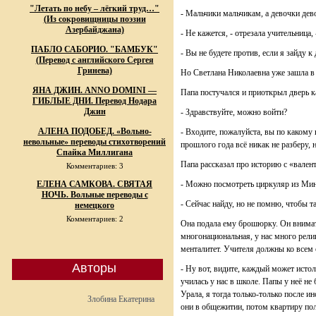
"Летать по небу – лёгкий труд…"
- Мальчики мальчикам, а девочки дев
(Из сокровищницы поэзии
Азербайджана)
- Не кажется, - отрезала учительница,
ПАБЛО САБОРИО. "БАМБУК"
- Вы не будете против, если я зайду 
(Перевод с английского Сергея
Гринева)
Но Светлана Николаевна уже зашла в к
ЯНА ДЖИН. ANNO DOMINI —
Папа постучался и приоткрыл дверь к
ГИБЛЫЕ ДНИ. Перевод Нодара
Джин
- Здравствуйте, можно войти?
АЛЕНА ПОДОБЕД. «Вольно-
- Входите, пожалуйста, вы по какому 
невольные» переводы стихотворений
прошлого года всё никак не разберу, 
Спайка Миллигана
Папа рассказал про историю с «вален
Комментариев: 3
ЕЛЕНА САМКОВА. СВЯТАЯ
- Можно посмотреть циркуляр из Мин
НОЧЬ. Вольные переводы с
- Сейчас найду, но не помню, чтобы 
немецкого
Комментариев: 2
Она подала ему брошюрку. Он внимател
многонациональная, у нас много рели
менталитет. Учителя должны ко всем 
Авторы
- Ну вот, видите, каждый может истол
училась у нас в школе. Папы у неё н
Урала, я тогда только-только после и
Злобина Екатерина
они в общежитии, потом квартиру пол