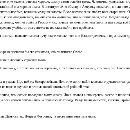
чего не жалела, училась хорошо, школу закончила без троек. Я, конечно, удивилась, чт
нглийский она хорошо знала. В институте её по обмену в Америку посылали, я в личном д
ского у нас был, взяли на младшие классы. В коллективе её не любят, всех сторонится.
н, к ней «подкатывал», так она его так «отшила», что он запил на неделю. Неделю назад
у, жених, мол, её зовёт, в России у них почему-то ничего не получится, а там вроде всё 
 середине учебного года учителя на их класс найти, вот проблема.
школы и вывалил на стол кучу «валентионк», все они были от девочек, а одна, самая до
.
ире не заставил бы его сознаться, что он написал Олесе.
ания в любви? - спросила мама.
Смирнову, а тот его побил на перемене, хотя Сашка и сказал ему, что пошутил. Светла
 и уехала. Про неё все быстро забыли. Долго не могли найти классного руководителя дл
 на пенсии скучала и решила возобновить свой рабочий стаж.
ично», чем сильно порадовал маму и папу. Июнь провёл в пионерском лагере, в июле пл
 а всей семьёй отправились на прогулку по городу. Везде были концерты, гуляния, ярма
сти. День святых Петра и Февроньи, - вместо папы ответила мама.