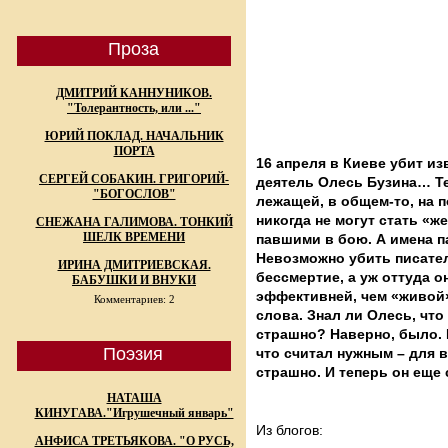
Проза
ДМИТРИЙ КАННУНИКОВ.
"Толерантность, или ..."
ЮРИЙ ПОКЛАД. НАЧАЛЬНИК
ПОРТА
16 апреля в Киеве убит и
СЕРГЕЙ СОБАКИН. ГРИГОРИЙ-
деятель Олесь Бузина… Те
"БОГОСЛОВ"
лежащей, в общем-то, на п
никогда не могут стать «ж
СНЕЖАНА ГАЛИМОВА. ТОНКИЙ
ШЕЛК ВРЕМЕНИ
павшими в бою. А имена п
Невозможно убить писател
ИРИНА ДМИТРИЕВСКАЯ.
бессмертие, а уж оттуда о
БАБУШКИ И ВНУКИ
эффективней, чем «живой»
Комментариев: 2
слова. Знал ли Олесь, что
страшно? Наверно, было. Н
Поэзия
что считал нужным – для в
страшно. И теперь он еще
НАТАША
КИНУГАВА."Игрушечный январь"
Из блогов:
АНФИСА ТРЕТЬЯКОВА. "О РУСЬ,