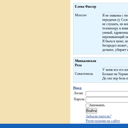
Елена Фиссер
Moscow
Я не знакома с т
передачах (у Сол
не слушать, но ко
телевизору и вни
умный, здравомы
переживающий за 
Я была в шоке, ко
беспредел может 
дельное, убирает 
Миньковская
Роза
У меня все его кн
Севастополь
Больше на Украине
До сих пор боль п
Вход
Логин:
Пароль:
Запомнить
Забыли пароль?
Регистрация на сайте