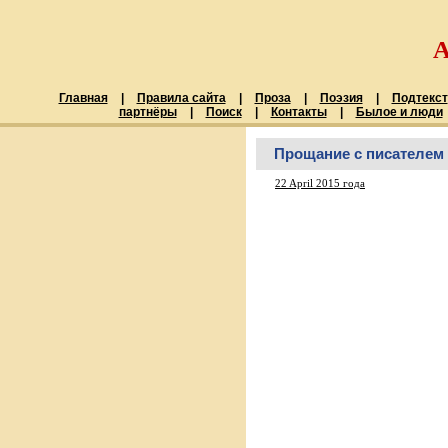
Главная
|
Правила сайта
|
Проза
|
Поэзия
|
Подтекст
партнёры
|
Поиск
|
Контакты
|
Былое и люди
Прощание с писателем 
22 April 2015 года