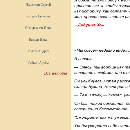
Я обязательно пойду к его 
Падалкин Сергей
проститься, а чтобы выраз
как историку, как солдату. 
Чигрин Евгений
жив, просто очень занят на
«
Дедушка Хо
»
Оганджанов Илья
Батхен Ника
«Мы совсем недавно виделис
Жуков Андрей
Я говорю:
Губкин Артём
— Олесь, ты вообще как та
говоришь с людьми, или с 
Все авторы
Он улыбнулся и стал расска
сказал Бузина, Нестеров с
— Там и живу, — сказал, ул
Он был такой домашний, до
совершенно бессмысленно,
"Смотрите, как мы умеем! 
Уроды устроили себе очере