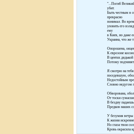
"...Погиб Велики
убит.
Быть честным в с
прекрасно
понимал. Во врем
уловить его взляд
ему
в Киев, но даже е
Украина, что же 
Опорошена, ояцен
К еврозоне косою
В центах дядькой
Потому подчинять
Я смотрю на тебя
поседевшую, обо
Недостойным пре
Словно недугом 
Обворована, обол
От тоски сумасш
В бездну падаешь
Предков наших с
У безумия ветры 
К жизни искренне
Но глаза твои сол
Кровь окрасила к