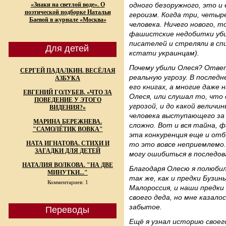
«Знаки на светлой воде». О
одного безоружного, это и
поэтической подборке Натальи
героизм. Когда три, четыр
Баевой в журнале «Москва»
человека. Ничего нового, т
фашистские недобитки убив
писателей и стреляли в с
Для детей
кстати украинцам).
Почему убили Олеся? Отве
СЕРГЕЙ ПАДАЛКИН. ВЕСЁЛАЯ
реальную угрозу. В последн
АЗБУКА
его книгах, а многие даже 
ЕВГЕНИЙ ГОЛУБЕВ. «ЧТО ЗА
Олеся, или слушал то, что
ПОВЕДЕНИЕ У ЭТОГО
угрозой, и до какой величи
ВИДЕНИЯ?»
человека выступающего за 
МАРИНА БЕРЕЖНЕВА.
сложно. Вот и вся тайна, 
"САМОЛЁТИК ВОВКА"
эта конкуренция еще и отб
НАТА ИГНАТОВА. СТИХИ И
то это вовсе неприемлемо. 
ЗАГАДКИ ДЛЯ ДЕТЕЙ
могу ошибиться в последов
НАТАЛИЯ ВОЛКОВА. "НА ДВЕ
Благодаря Олесю я полюбил
МИНУТКИ..."
так же, как и предки Бузин
Комментариев: 1
Малороссия, и наши предки
своего деда, но мне казало
забытое.
Переводы
Ещё я узнал историю своег