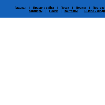
Главная
|
Правила сайта
|
Проза
|
Поэзия
|
Подтекс
партнёры
|
Поиск
|
Контакты
|
Былое и люди