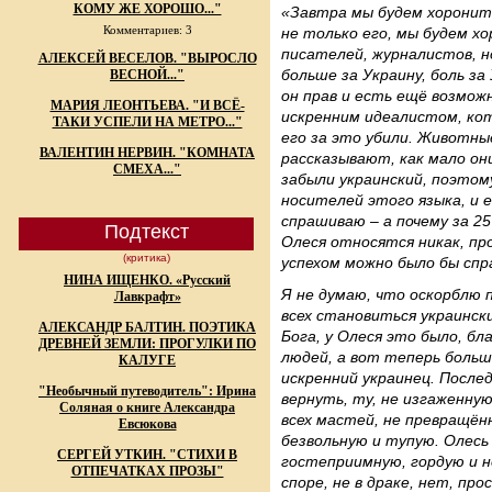
КОМУ ЖЕ ХОРОШО..."
«Завтра мы будем хоронит
Комментариев: 3
не только его, мы будем хо
писателей, журналистов, н
АЛЕКСЕЙ ВЕСЕЛОВ. "ВЫРОСЛО
больше за Украину, боль за 
ВЕСНОЙ..."
он прав и есть ещё возмож
МАРИЯ ЛЕОНТЬЕВА. "И ВСЁ-
искренним идеалистом, кот
ТАКИ УСПЕЛИ НА МЕТРО..."
его за это убили. Животны
ВАЛЕНТИН НЕРВИН. "КОМНАТА
рассказывают, как мало они 
СМЕХА..."
забыли украинский, поэтом
носителей этого языка, и 
спрашиваю – а почему за 25
Подтекст
Олеся относятся никак, про
(критика)
успехом можно было бы спр
НИНА ИЩЕНКО. «Русский
Я не думаю, что оскорблю 
Лавкрафт»
всех становиться украинск
АЛЕКСАНДР БАЛТИН. ПОЭТИКА
Бога, у Олеся это было, бл
ДРЕВНЕЙ ЗЕМЛИ: ПРОГУЛКИ ПО
людей, а вот теперь больш
КАЛУГЕ
искренний украинец. Послед
"Необычный путеводитель": Ирина
вернуть, ту, не изгаженн
Соляная о книге Александра
всех мастей, не превращё
Евсюкова
безвольную и тупую. Олесь
СЕРГЕЙ УТКИН. "СТИХИ В
гостеприимную, гордую и не
ОТПЕЧАТКАХ ПРОЗЫ"
споре, не в драке, нет, пр