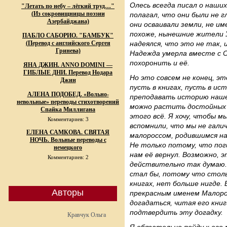
Олесь всегда писал о наших
"Летать по небу – лёгкий труд…"
(Из сокровищницы поэзии
полагал, что они были не г
Азербайджана)
они осваивали земли, не им
похоже, нынешние жители У
ПАБЛО САБОРИО. "БАМБУК"
(Перевод с английского Сергея
надеялся, что это не так, 
Гринева)
Надежда умерла вместе с О
похоронить и её.
ЯНА ДЖИН. ANNO DOMINI —
ГИБЛЫЕ ДНИ. Перевод Нодара
Но это совсем не конец, эт
Джин
пусть в книгах, пусть в ис
АЛЕНА ПОДОБЕД. «Вольно-
преподавать историю нашей
невольные» переводы стихотворений
можно растить достойных 
Спайка Миллигана
этого всё. Я хочу, чтобы м
Комментариев: 3
вспомнили, что мы не гали
ЕЛЕНА САМКОВА. СВЯТАЯ
малороссом, родившимся на 
НОЧЬ. Вольные переводы с
Не только потому, что поги
немецкого
нам её вернул. Возможно, 
Комментариев: 2
действительно так думаю. 
стал бы, потому что столь
книгах, нет больше нигде. 
Авторы
прекрасным именем Малоро
догадаться, читая его кни
подтвердить эту догадку.
Кравчук Ольга