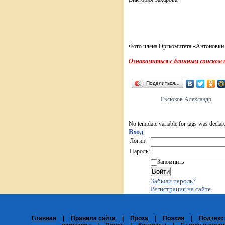
Фото члена Оргкомитета «Антоновки
Ознакомиться с длинным списком
Поделиться…
Евсюков Александр
No template variable for tags was declar
Вход
Логин:
Пароль:
Запомнить
Забыли пароль?
Регистрация на сайте
Главная
|
Правила сайта
|
Проза
|
Поэзия
|
Подтекс