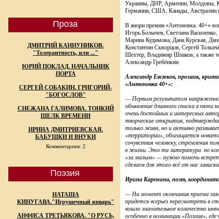
Украины, ДНР, Армении, Молдовы, К
Германии, США, Канады, Австралии 
Проза
В жюри премии «Антоновка. 40+» вош
Игорь Болычев, Светлана Василенко,
Марина Кудимова, Дана Курская, Дми
ДМИТРИЙ КАННУНИКОВ.
Константин Скворцов, Сергей Толкачё
"Толерантность, или ..."
Шехтер, Владимир Шпаков; а также 
Александр Гребёнкин.
ЮРИЙ ПОКЛАД. НАЧАЛЬНИК
ПОРТА
Александр Евсюков, прозаик, крит
«Антоновка 40+»:
СЕРГЕЙ СОБАКИН. ГРИГОРИЙ-
"БОГОСЛОВ"
— Первым результатом напряженной
объявление длинного списка в пяти 
СНЕЖАНА ГАЛИМОВА. ТОНКИЙ
очень достойных и интересных авто
ШЕЛК ВРЕМЕНИ
творческие открытия, подтверждаю
только жива, но и активно развива
ИРИНА ДМИТРИЕВСКАЯ.
«территории», обогащается новатор
БАБУШКИ И ВНУКИ
сочувствия человеку, стремления п
Комментариев: 2
в жизни. Это та литература. по ко
«за малым» — нужно помочь встрет
сделаем для этого всё от нас завися
Поэзия
Ирина Каренина, поэт, координат
— На момент окончания приема заяв
НАТАША
придется всерьез пересмотреть в ст
КИНУГАВА."Игрушечный январь"
вошло значительное количество инте
АНФИСА ТРЕТЬЯКОВА. "О РУСЬ,
особенно в номинации «Поэзия», где