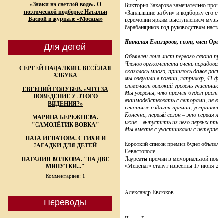
«Знаки на светлой воде». О
Виктория Захарова замечательно про
поэтической подборке Натальи
«Заплывшие за буи» и подборку его с
Баевой в журнале «Москва»
церемонии ярким выступлением музы
барабанщиков под руководством наст
Наталия Елизарова, поэт, член Ор
Для детей
Объявлен лонг-лист первого сезона 
Членов оргкомитета очень порадова
СЕРГЕЙ ПАДАЛКИН. ВЕСЁЛАЯ
оказалось много, пришлось даже ра
АЗБУКА
мы озвучили в поэзии, например, 41 
отмечает высокий уровень участник
ЕВГЕНИЙ ГОЛУБЕВ. «ЧТО ЗА
Мы уверены, что премия будет раст
ПОВЕДЕНИЕ У ЭТОГО
взаимодействовать с авторами, не 
ВИДЕНИЯ?»
печатные издания премии, устраива
Конечно, первый сезон – это первая 
МАРИНА БЕРЕЖНЕВА.
июне – выпустить из него первых пт
"САМОЛЁТИК ВОВКА"
Мы вместе с участниками с нетерп
НАТА ИГНАТОВА. СТИХИ И
Короткий список премии будет объявл
ЗАГАДКИ ДЛЯ ДЕТЕЙ
Севастополе.
Лауреаты премии в мемориальной ном
НАТАЛИЯ ВОЛКОВА. "НА ДВЕ
«Меценат» станут известны 17 июня 
МИНУТКИ..."
Комментариев: 1
Александр Евсюков
Переводы