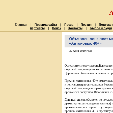
Главная
|
Правила сайта
|
Проза
|
Поэзия
|
Подтекст
партнёры
|
Поиск
|
Контакты
|
Былое и люди
Объявлен лонг-лист м
«Антоновка. 40+»
22 April 2019 года
Оргкомитет международной литерату
старше 40 лет, пишущих на русском я
Церемония объявления лонг-листа про
Премия «Антоновка. 40+» имеет цель
и популяризацию литераторов России 
старше 40 лет, когда авторам труднее
оргкомитет поступило 1854 заявки из 
Длинный список объявлен по четырем
драматургия, литературная критика) 
произведение, в котором отсутствуют
премию «Антоновка. 40+» претендуют 