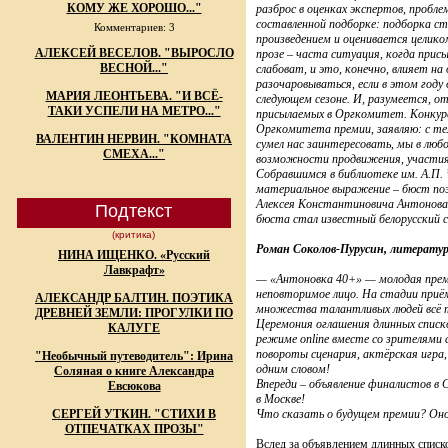
КОМУ ЖЕ ХОРОШО..."
разброс в оценках экспертов, проблем
составленной подборке: подборка 
Комментариев: 3
произведением и оценивается целиком
АЛЕКСЕЙ ВЕСЕЛОВ. "ВЫРОСЛО
прозе – часта ситуация, когда присы
ВЕСНОЙ..."
слабоват, и это, конечно, влияет на
разочаровываться, если в этом году 
МАРИЯ ЛЕОНТЬЕВА. "И ВСЁ-
следующем сезоне. И, разумеется, о
ТАКИ УСПЕЛИ НА МЕТРО..."
присылаемых в Оргкомитет. Конкурен
Оргкомитета премии, заявляю: с тем
ВАЛЕНТИН НЕРВИН. "КОМНАТА
сумел нас заинтересовать, мы в люб
СМЕХА..."
возможности продвижения, участия 
Собравшимся в библиотеке им. А.П. 
материальное выражение – бюст поэ
Алексея Константиновича Антонова,
Подтекст
бюста стал известный белорусский с
(критика)
Роман Соколов-Пурусин, литератур
НИНА ИЩЕНКО. «Русский
Лавкрафт»
— «Антоновка 40+» — молодая преми
неповторимое лицо. На стадии приём
АЛЕКСАНДР БАЛТИН. ПОЭТИКА
множества талантливых людей всё т
ДРЕВНЕЙ ЗЕМЛИ: ПРОГУЛКИ ПО
Церемония оглашения длинных списк
КАЛУГЕ
режиме online вместе со зрителями
повороты сценария, актёрская игра
"Необычный путеводитель": Ирина
одним словом!
Соляная о книге Александра
Впереди – объявление финалистов в
Евсюкова
в Москве!
СЕРГЕЙ УТКИН. "СТИХИ В
Что сказать о будущем премии? Оно
ОТПЕЧАТКАХ ПРОЗЫ"
Вслед за объявлением длинных списк