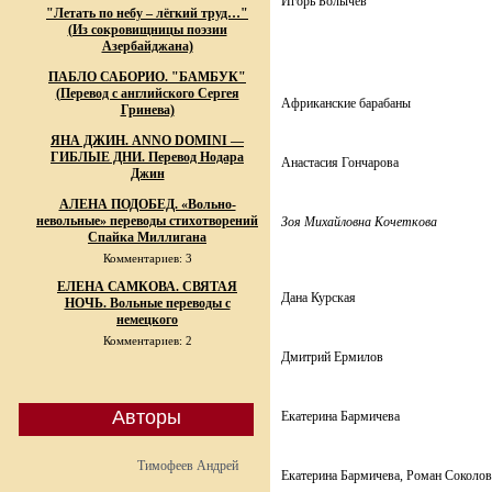
Игорь Болычев
"Летать по небу – лёгкий труд…"
(Из сокровищницы поэзии
Азербайджана)
ПАБЛО САБОРИО. "БАМБУК"
(Перевод с английского Сергея
Африканские барабаны
Гринева)
ЯНА ДЖИН. ANNO DOMINI —
ГИБЛЫЕ ДНИ. Перевод Нодара
Анастасия Гончарова
Джин
АЛЕНА ПОДОБЕД. «Вольно-
невольные» переводы стихотворений
Зоя Михайловна Кочеткова
Спайка Миллигана
Комментариев: 3
ЕЛЕНА САМКОВА. СВЯТАЯ
Дана Курская
НОЧЬ. Вольные переводы с
немецкого
Комментариев: 2
Дмитрий Ермилов
Авторы
Екатерина Бармичева
Тимофеев Андрей
Екатерина Бармичева, Роман Соколо