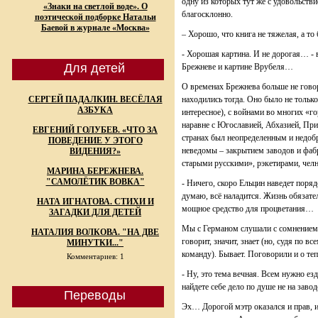
одну из которых тут же с удовольств
«Знаки на светлой воде». О
благосклонно.
поэтической подборке Натальи
Баевой в журнале «Москва»
– Хорошо, что книга не тяжелая, а то
- Хорошая картина. И не дорогая… - 
Для детей
Брежневе и картине Врубеля…
О временах Брежнева больше не говор
СЕРГЕЙ ПАДАЛКИН. ВЕСЁЛАЯ
находились тогда. Оно было не только
АЗБУКА
интересное), с войнами во многих «го
наравне с Югославией, Абхазией, При
ЕВГЕНИЙ ГОЛУБЕВ. «ЧТО ЗА
странах был неопределенным и недоб
ПОВЕДЕНИЕ У ЭТОГО
неведомы – закрытием заводов и фаб
ВИДЕНИЯ?»
старыми русскими», рэкетирами, че
МАРИНА БЕРЕЖНЕВА.
"САМОЛЁТИК ВОВКА"
- Ничего, скоро Ельцин наведет поря
думаю, всё наладится. Жизнь обязател
НАТА ИГНАТОВА. СТИХИ И
мощное средство для процветания…
ЗАГАДКИ ДЛЯ ДЕТЕЙ
Мы с Германом слушали с сомнением, 
НАТАЛИЯ ВОЛКОВА. "НА ДВЕ
говорит, значит, знает (но, судя по вс
МИНУТКИ..."
команду). Бывает. Поговорили и о те
Комментариев: 1
- Ну, это тема вечная. Всем нужно ез
найдете себе дело по душе не на завод
Переводы
Эх… Дорогой мэтр оказался и прав, и