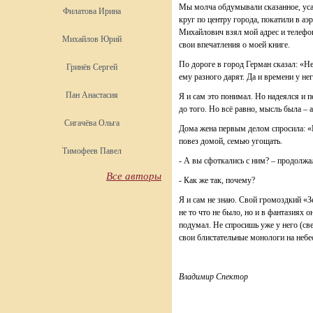
Мы молча обдумывали сказанное, уса
Филатова Ирина
круг по центру города, покатили в а
Михайлович взял мой адрес и телефон
Михайлов Юрий
свои впечатления о моей книге.
По дороге в город Герман сказал: «Не
Гринёв Сергей
ему разного дарят. Да и времени у нег
Пан Анастасия
Я и сам это понимал. Но надеялся и 
до того. Но всё равно, мысль была – 
Сигачёва Ольга
Дома жена первым делом спросила: «
повез домой, семью угощать.
Тимофеев Павел
- А вы сфоткались с ним? – продолжал
Все авторы
- Как же так, почему?
Я и сам не знаю. Свой громоздкий «З
не то что не было, но и в фантазиях 
подумал. Не спросишь уже у него (св
свои блистательные монологи на небе
Владимир Спектор