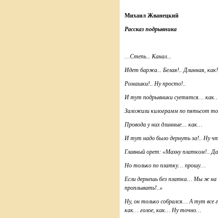
Михаил Жванецкий
Рассказ подрывника
…Степь... Канал...
Идет баржа... Белая!.. Длинная, как!
Ромашки!.. Ну просто!..
И тут подрывники суетятся… как
Заложили килограмм по пятьсот то
Провода у них длинные… как…
И тут надо было дернуть за!.. Ну
Главный орет: «Махну платком!.. Дав
Но только по платку… прошу…
Если дернешь без платка… Мы ж н
проплывать!..»
Ну, он только собрался… А тут все
как… голое, как… Ну точно…