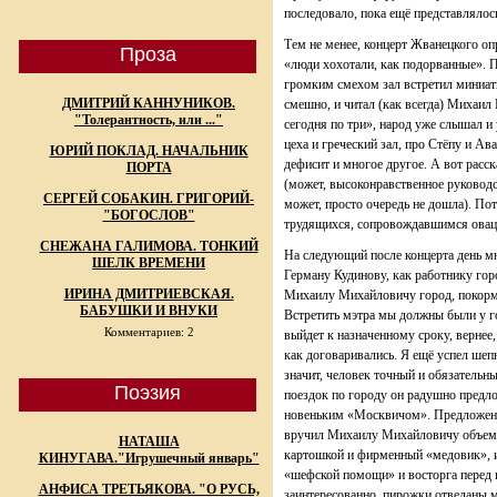
последовало, пока ещё представлялос
Тем не менее, концерт Жванецкого опр
Проза
«люди хохотали, как подорванные». 
громким смехом зал встретил миниат
ДМИТРИЙ КАННУНИКОВ.
смешно, и читал (как всегда) Михаил 
"Толерантность, или ..."
сегодня по три», народ уже слышал и 
цеха и греческий зал, про Стёпу и Ав
ЮРИЙ ПОКЛАД. НАЧАЛЬНИК
дефисит и многое другое. А вот расс
ПОРТА
(может, высоконравственное руководс
СЕРГЕЙ СОБАКИН. ГРИГОРИЙ-
может, просто очередь не дошла). По
"БОГОСЛОВ"
трудящихся, сопровождавшимся овац
СНЕЖАНА ГАЛИМОВА. ТОНКИЙ
На следующий после концерта день мн
ШЕЛК ВРЕМЕНИ
Герману Кудинову, как работнику гор
ИРИНА ДМИТРИЕВСКАЯ.
Михаилу Михайловичу город, покормит
БАБУШКИ И ВНУКИ
Встретить мэтра мы должны были у го
Комментариев: 2
выйдет к назначенному сроку, вернее
как договаривались. Я ещё успел шепну
значит, человек точный и обязательны
Поэзия
поездок по городу он радушно предло
новеньким «Москвичом». Предложени
вручил Михаилу Михайловичу объемн
НАТАША
картошкой и фирменный «медовик», и
КИНУГАВА."Игрушечный январь"
«шефской помощи» и восторга перед 
АНФИСА ТРЕТЬЯКОВА. "О РУСЬ,
заинтересованно, пирожки отведаны 