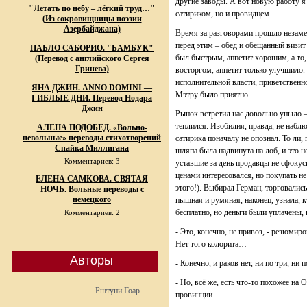
другие заводы. А вот новую работу я 
"Летать по небу – лёгкий труд…"
сатириком, но и провидцем.
(Из сокровищницы поэзии
Азербайджана)
Время за разговорами прошло незамет
перед этим – обед и обещанный визит
ПАБЛО САБОРИО. "БАМБУК"
был быстрым, аппетит хорошим, а то
(Перевод с английского Сергея
Гринева)
восторгом, аппетит только улучшило
исполнительной власти, приветственн
ЯНА ДЖИН. ANNO DOMINI —
Мэтру было приятно.
ГИБЛЫЕ ДНИ. Перевод Нодара
Джин
Рынок встретил нас довольно уныло –
теплился. Изобилия, правда, не набл
АЛЕНА ПОДОБЕД. «Вольно-
невольные» переводы стихотворений
сатирика поначалу не опознал. То ли, 
Спайка Миллигана
шляпа была надвинута на лоб, и это н
Комментариев: 3
уставшие за день продавцы не сфокус
ценами интересовался, но покупать не
ЕЛЕНА САМКОВА. СВЯТАЯ
этого!). Выбирал Герман, торговалис
НОЧЬ. Вольные переводы с
немецкого
пышная и румяная, наконец, узнала, к
бесплатно, но деньги были уплачены,
Комментариев: 2
- Это, конечно, не привоз, - резюмир
Нет того колорита…
Авторы
- Конечно, и раков нет, ни по три, ни 
- Но, всё же, есть что-то похожее на 
Рштуни Гоар
провинции…