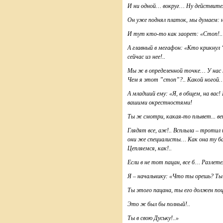
И ни одной… вокруг… Ну действитель
Он уже поднял платок, мы думаем: ну
И тут кто-то как заорет: «Стоп!.
А главный в мегафон: «Кто крикнул
сейчас из нее!..
Мы ж в определенной точке… У нас 
Чем я этот ”стоп”?.. Какой ногой… 
А младший ему: «Я, в общем, на вас! 
вашими окрестностями!
Ты ж смотри, какая-то плывет... ве
Глядят все, аж!.. Всплыла – тротил
они же специалисты… Как она ту бар
Цепляемся, как!..
Если в не тот пацан, все б… Разлет
Я – начальнику: «Что ты орешь? Ты
Ты этого пацана, ты его должен п
Это ж был бы полный!..
Ты в свою Дуську!..»