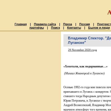
Главная
|
Правила сайта
|
Проза
|
Поэзия
|
Подтекст
партнёры
|
Поиск
|
Контакты
|
Былое и люди
Владимир Спектор. "Д
Луганске"
29 November 2020 года
«Хохотали, как подор
(Михаил Жванецкий в Луганске)
Осенью 1992-го года мне повезло по
приехавшего в Луганск с концертом.
ставшего тогда Народным депутатом и
Юрия Петровича, в Луганске с творч
Андрей Вознесенский, Владимир Мол
мрачную атмосферу того времени, когд