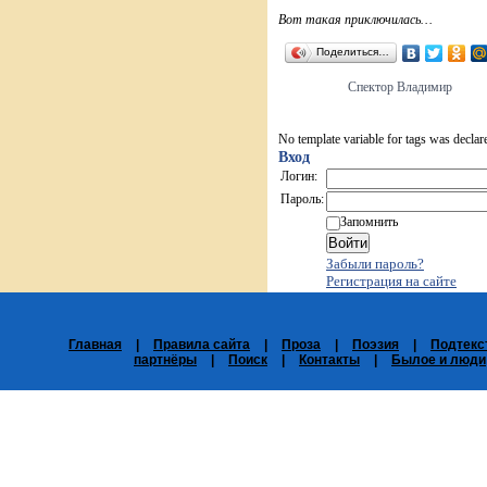
Вот такая приключилась…
Поделиться…
Спектор Владимир
No template variable for tags was declar
Вход
Логин:
Пароль:
Запомнить
Забыли пароль?
Регистрация на сайте
Главная
|
Правила сайта
|
Проза
|
Поэзия
|
Подтекс
партнёры
|
Поиск
|
Контакты
|
Былое и люди