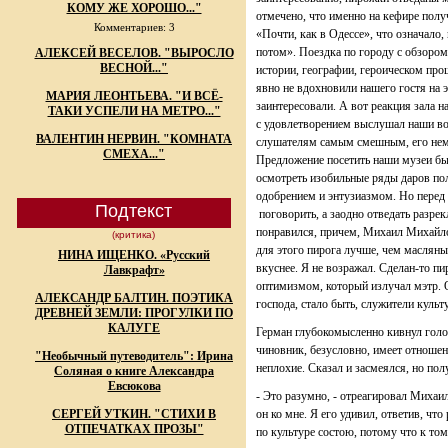
КОМУ ЖЕ ХОРОШО..."
отмечено, что именно на кефире пол
Комментариев: 3
«Почти, как в Одессе», что означало
потом». Поездка по городу с обзоро
АЛЕКСЕЙ ВЕСЕЛОВ. "ВЫРОСЛО
ВЕСНОЙ..."
истории, географии, героическом п
явно не вдохновили нашего гостя на э
МАРИЯ ЛЕОНТЬЕВА. "И ВСЁ-
заинтересовали. А вот реакция зала 
ТАКИ УСПЕЛИ НА МЕТРО..."
с удовлетворением выслушал наши вос
ВАЛЕНТИН НЕРВИН. "КОМНАТА
слушателям самым смешным, его немно
СМЕХА..."
Предложение посетить наши музеи бы
осмотреть изобильные ряды даров пол
одобрением и энтузиазмом. Но перед 
Подтекст
поговорить, а заодно отведать разр
понравился, причем, Михаил Михайло
(критика)
для этого пирога лучше, чем масляны
НИНА ИЩЕНКО. «Русский
вкуснее. Я не возражал. Сделан-то п
Лавкрафт»
оптимизмом, который излучал мэтр. 
АЛЕКСАНДР БАЛТИН. ПОЭТИКА
господа, стало быть, служители куль
ДРЕВНЕЙ ЗЕМЛИ: ПРОГУЛКИ ПО
КАЛУГЕ
Герман глубокомысленно кивнул голово
чиновник, безусловно, имеет отношен
"Необычный путеводитель": Ирина
неплохие. Сказал и засмеялся, но пол
Соляная о книге Александра
Евсюкова
- Это разумно, - отреагировал Михаи
СЕРГЕЙ УТКИН. "СТИХИ В
он ко мне. Я его удивил, ответив, чт
ОТПЕЧАТКАХ ПРОЗЫ"
по культуре состою, потому что к то