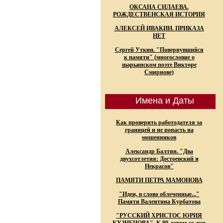
ОКСАНА СИЛАЕВА.
РОЖДЕСТВЕНСКАЯ ИСТОРИЯ
АЛЕКСЕЙ ИВАКИН. ПРИКАЗА
НЕТ
Сергей Уткин. "Повернувшийся
к памяти" (многословие о
шарьинском поэте Викторе
Смирнове)
Имена и Даты
Как проверить работодателя за
границей и не попасть на
мошенников
Александр Балтин. "Два
двухсотлетия: Достоевский и
Некрасов"
ПАМЯТИ ПЕТРА МАМОНОВА
"Идеи, в слово облеченные..."
Памяти Валентина Курбатова
"РУССКИЙ ХРИСТОС ЮРИЯ