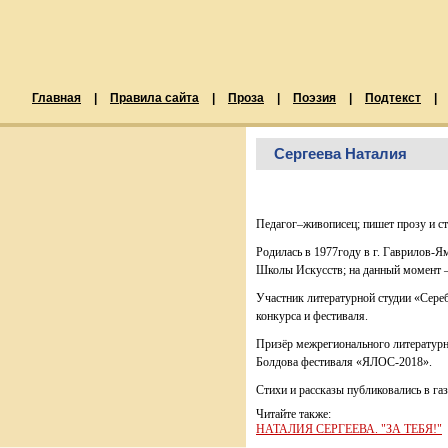
Главная
|
Правила сайта
|
Проза
|
Поэзия
|
Подтекст
|
Сергеева Наталия
Педагог–живописец; пишет прозу и ст
Родилась в 1977году в г. Гаврилов-
Школы Искусств; на данный момент – 
Участник литературной студии «Сере
конкурса и фестиваля.
Призёр межрегионального литературн
Болдова фестиваля «ЯЛОС-2018».
Стихи и рассказы публиковались в г
Читайте также:
НАТАЛИЯ СЕРГЕЕВА. "ЗА ТЕБЯ!"