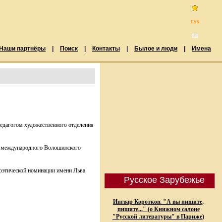
Наши партнёры
|
Поиск
|
Контакты
|
Былое и люди
|
Имена
педагогом художественного отделения
 и международного Волошинского
поэтической номинации имени Льва
Русское Зарубежье
Ингвар Коротков. "А вы пишите,
пишите..." (о Книжном салоне
"Русской литературы" в Париже)