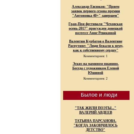
Александр Евсюков: "Прием
заявок первого сезона премии
"Антоновка 40+" завершен"
Гран-При фестиваля "Чеховская
осень-2017" присужден донецкой
поэтессе Анне Ревякиной
Валентин Курбатов о Валентине
Распутине: "Люди бежали к нему,
как к собственному сердцу"
Комментариев: 1
Эскиз на мамином пианино.
Беседа с художником Еленой
Юшиной
Комментариев: 2
Былое и люди
"ТАК ЖИЛИ ПОЭТЫ..."
ВАЛЕРИЙ АВДЕЕВ
ТАТЬЯНА ПАРСАНОВА.
"КОГДА ЗАКОНЧИЛОСЬ
ДЕТСТВО"