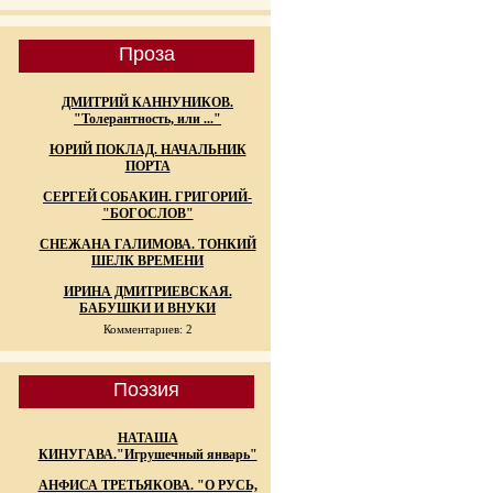
Проза
ДМИТРИЙ КАННУНИКОВ.
"Толерантность, или ..."
ЮРИЙ ПОКЛАД. НАЧАЛЬНИК
ПОРТА
СЕРГЕЙ СОБАКИН. ГРИГОРИЙ-
"БОГОСЛОВ"
СНЕЖАНА ГАЛИМОВА. ТОНКИЙ
ШЕЛК ВРЕМЕНИ
ИРИНА ДМИТРИЕВСКАЯ.
БАБУШКИ И ВНУКИ
Комментариев: 2
Поэзия
НАТАША
КИНУГАВА."Игрушечный январь"
АНФИСА ТРЕТЬЯКОВА. "О РУСЬ,