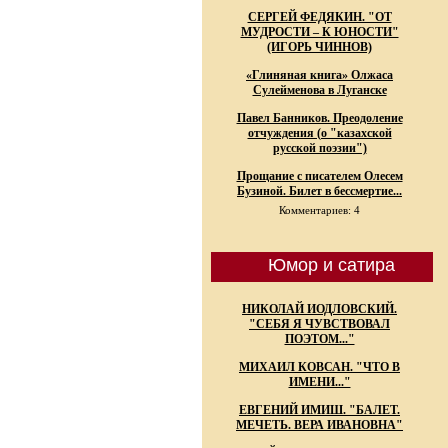
СЕРГЕЙ ФЕДЯКИН. "ОТ
МУДРОСТИ – К ЮНОСТИ"
(ИГОРЬ ЧИННОВ)
«Глиняная книга» Олжаса
Сулейменова в Луганске
Павел Банников. Преодоление
отчуждения (о "казахской
русской поэзии")
Прощание с писателем Олесем
Бузиной. Билет в бессмертие...
Комментариев: 4
Юмор и сатира
НИКОЛАЙ ИОДЛОВСКИЙ.
"СЕБЯ Я ЧУВСТВОВАЛ
ПОЭТОМ..."
МИХАИЛ КОВСАН. "ЧТО В
ИМЕНИ..."
ЕВГЕНИЙ ИМИШ. "БАЛЕТ.
МЕЧЕТЬ. ВЕРА ИВАНОВНА"