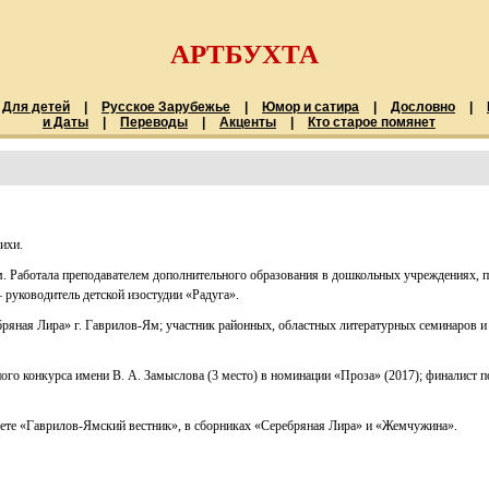
АРТБУХТА
Для детей
|
Русское Зарубежье
|
Юмор и сатира
|
Дословно
|
и Даты
|
Переводы
|
Акценты
|
Кто старое помянет
ихи.
Ям. Работала преподавателем дополнительного образования в дошкольных учреждениях, 
руководитель детской изостудии «Радуга».
бряная Лира» г. Гаврилов-Ям; участник районных, областных литературных семинаров
ого конкурса имени В. А. Замыслова (3 место) в номинации «Проза» (2017); финалист 
азете «Гаврилов-Ямский вестник», в сборниках «Серебряная Лира» и «Жемчужина».