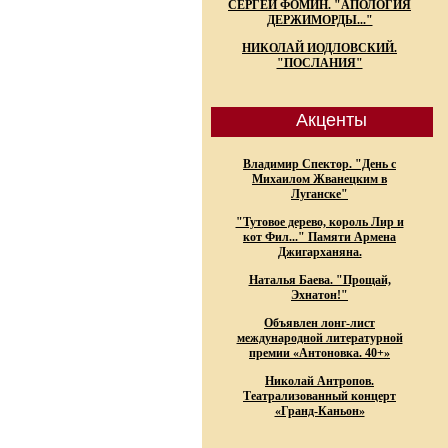
СЕРГЕЙ ФОМИН. "АПОЛОГИЯ
ДЕРЖИМОРДЫ..."
НИКОЛАЙ ИОДЛОВСКИЙ.
"ПОСЛАНИЯ"
Акценты
Владимир Спектор. "День с
Михаилом Жванецким в
Луганске"
"Тутовое дерево, король Лир и
кот Фил..." Памяти Армена
Джигарханяна.
Наталья Баева. "Прощай,
Эхнатон!"
Объявлен лонг-лист
международной литературной
премии «Антоновка. 40+»
Николай Антропов.
Театрализованный концерт
«Гранд-Каньон»