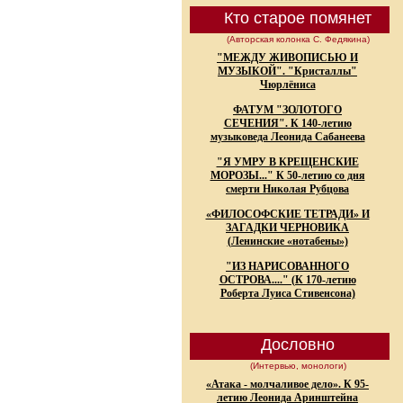
Кто старое помянет
(Авторская колонка С. Федякина)
"МЕЖДУ ЖИВОПИСЬЮ И
МУЗЫКОЙ". "Кристаллы"
Чюрлёниса
ФАТУМ "ЗОЛОТОГО
СЕЧЕНИЯ". К 140-летию
музыковеда Леонида Сабанеева
"Я УМРУ В КРЕЩЕНСКИЕ
МОРОЗЫ..." К 50-летию со дня
смерти Николая Рубцова
«ФИЛОСОФСКИЕ ТЕТРАДИ» И
ЗАГАДКИ ЧЕРНОВИКА
(Ленинские «нотабены»)
"ИЗ НАРИСОВАННОГО
ОСТРОВА...." (К 170-летию
Роберта Луиса Стивенсона)
Дословно
(Интервью, монологи)
«Атака - молчаливое дело». К 95-
летию Леонида Аринштейна