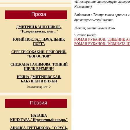
«Иностранная литература» литерат
Казахстан).
Проза
Работает в Театре юного зрителя 
драматургической части.
ДМИТРИЙ КАННУНИКОВ.
Женат, воспитывает дочь.
"Толерантность, или ..."
Читайте также:
ЮРИЙ ПОКЛАД. НАЧАЛЬНИК
РОМАН РУБАНОВ. "ДНЕВНИК А
ПОРТА
РОМАН РУБАНОВ. "КОМНАТА И
СЕРГЕЙ СОБАКИН. ГРИГОРИЙ-
"БОГОСЛОВ"
СНЕЖАНА ГАЛИМОВА. ТОНКИЙ
ШЕЛК ВРЕМЕНИ
ИРИНА ДМИТРИЕВСКАЯ.
БАБУШКИ И ВНУКИ
Комментариев: 2
Поэзия
НАТАША
КИНУГАВА."Игрушечный январь"
АНФИСА ТРЕТЬЯКОВА. "О РУСЬ,