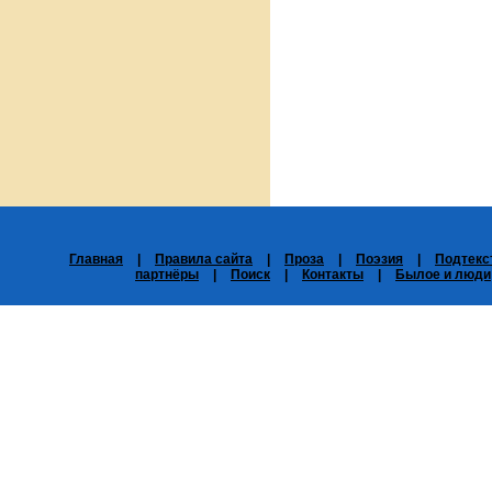
Главная
|
Правила сайта
|
Проза
|
Поэзия
|
Подтекс
партнёры
|
Поиск
|
Контакты
|
Былое и люди