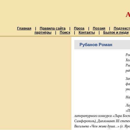
Главная
|
Правила сайта
|
Проза
|
Поэзия
|
Подтекст
партнёры
|
Поиск
|
Контакты
|
Былое и люди
Рубанов Роман
Ро
Хо
Ры
ра
За
фа
ун
На
Ла
«П
литературного конкурса «Лира Боспо
Симферополь), Дипломант III степе
Васильева «Чем жива душа...» (г. Яр