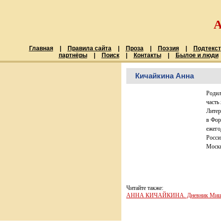
Главная
|
Правила сайта
|
Проза
|
Поэзия
|
Подтекст
партнёры
|
Поиск
|
Контакты
|
Былое и люди
Кичайкина Анна
Родил
часть
Литер
в Фор
ежего
Росси
Москв
Читайте также:
АННА КИЧАЙКИНА. Дневник Мишки