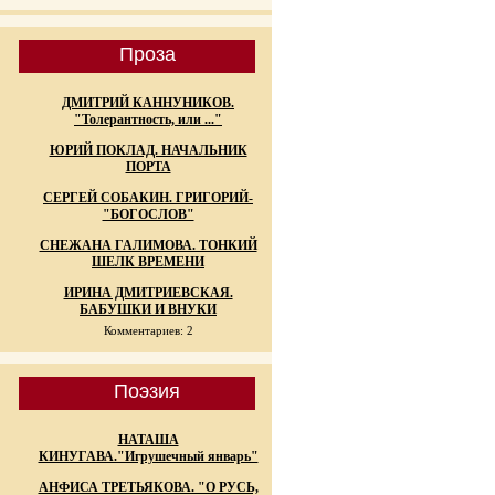
Проза
ДМИТРИЙ КАННУНИКОВ.
"Толерантность, или ..."
ЮРИЙ ПОКЛАД. НАЧАЛЬНИК
ПОРТА
СЕРГЕЙ СОБАКИН. ГРИГОРИЙ-
"БОГОСЛОВ"
СНЕЖАНА ГАЛИМОВА. ТОНКИЙ
ШЕЛК ВРЕМЕНИ
ИРИНА ДМИТРИЕВСКАЯ.
БАБУШКИ И ВНУКИ
Комментариев: 2
Поэзия
НАТАША
КИНУГАВА."Игрушечный январь"
АНФИСА ТРЕТЬЯКОВА. "О РУСЬ,