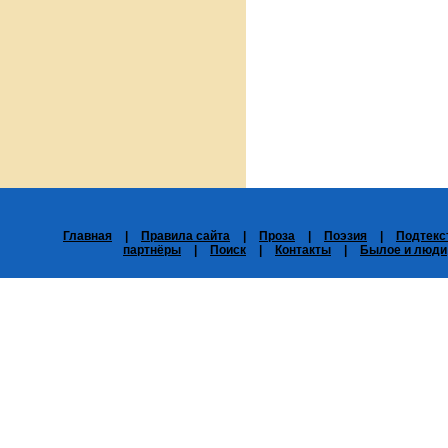
Главная
|
Правила сайта
|
Проза
|
Поэзия
|
Подтекс
партнёры
|
Поиск
|
Контакты
|
Былое и люди