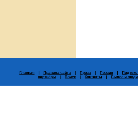
Главная
|
Правила сайта
|
Проза
|
Поэзия
|
Подтекс
партнёры
|
Поиск
|
Контакты
|
Былое и люди