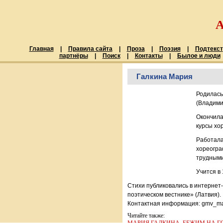
Главная
|
Правила сайта
|
Проза
|
Поэзия
|
Подтекст
партнёры
|
Поиск
|
Контакты
|
Былое и люди
Галкина Мария
Родилась
(Владими
Окончила
курсы хо
Работала
хореогра
трудными
Учится в 
Стихи публиковались в интернет
поэтическом вестнике» (Латвия).
Контактная информация: gmv_ma
Читайте также: