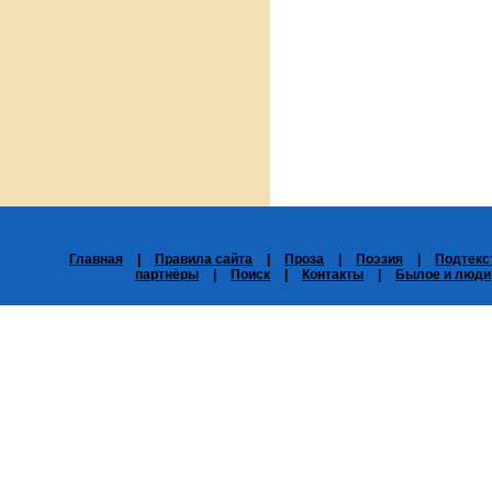
Главная
|
Правила сайта
|
Проза
|
Поэзия
|
Подтекс
партнёры
|
Поиск
|
Контакты
|
Былое и люди