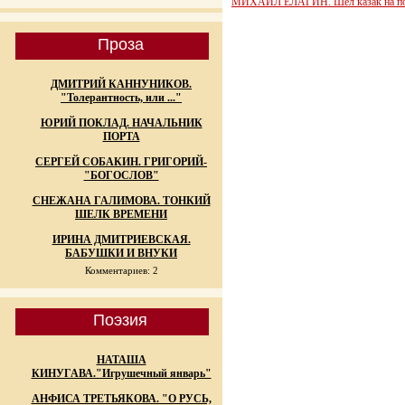
МИХАИЛ ЕЛАГИН. Шел казак на по
Проза
ДМИТРИЙ КАННУНИКОВ.
"Толерантность, или ..."
ЮРИЙ ПОКЛАД. НАЧАЛЬНИК
ПОРТА
СЕРГЕЙ СОБАКИН. ГРИГОРИЙ-
"БОГОСЛОВ"
СНЕЖАНА ГАЛИМОВА. ТОНКИЙ
ШЕЛК ВРЕМЕНИ
ИРИНА ДМИТРИЕВСКАЯ.
БАБУШКИ И ВНУКИ
Комментариев: 2
Поэзия
НАТАША
КИНУГАВА."Игрушечный январь"
АНФИСА ТРЕТЬЯКОВА. "О РУСЬ,