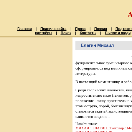
Главная
|
Правила сайта
|
Проза
|
Поэзия
|
Подтекст
партнёры
|
Поиск
|
Контакты
|
Былое и люди
Елагин Михаил
фундаментальное гуманитарное об
сформировалось под влиянием кла
литературы.
В настоящий момент живу и рабо
Среди творческих личностей, пи
непростительно мало (талантов, 
положение - пишу простительно ма
этом острую, порой, болезненную
становится задачей экзистенциальн
сливаются воедино...
Читайте также:
МИХАИЛ ЕЛАГИН. "Разговор с Мефис