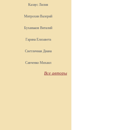
Калаус Лилия
Митрохин Валерий
Буханьков Виталий
Гарина Елизавета
Светличная Диана
Савченко Михаил
Все авторы