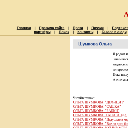
Главная
|
Правила сайта
|
Проза
|
Поэзия
|
Подтекст
партнёры
|
Поиск
|
Контакты
|
Былое и люди
Шумкова Ольга
Я родом и
Занимаюсь
надеюсь ко
интересное
Пока пишу
А еще мал
Читайте также:
ОЛЬГА ШУМКОВА. "ДЕФИЦИТ"
ОЛЬГА ШУМКОВА. "САШКА"
ОЛЬГА ШУМКОВА. "БАБКИ"
ОЛЬГА ШУМКОВА. ХАПАРАНДА
ОЛЬГА ШУМКОВА. "Дедушкина мед
ОЛЬГА ШУМКОВА. "Все ли дети боя