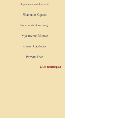
Ерофеевский Сергей
Яблочкин Кирилл
Богатырёв Александр
Муслимова Миясат
Симич Слободан
Рштуни Гоар
Все авторы