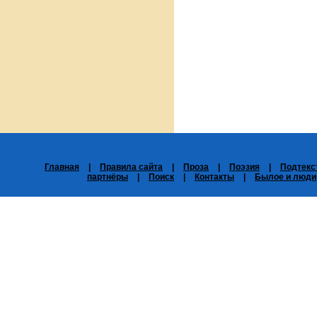
Главная
|
Правила сайта
|
Проза
|
Поэзия
|
Подтекс
партнёры
|
Поиск
|
Контакты
|
Былое и люди