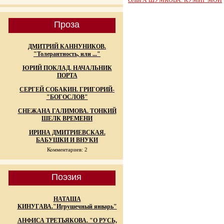
ОЛЬГА ШУМКОВА. КУМИР МОЙ
Проза
ДМИТРИЙ КАННУНИКОВ.
"Толерантность, или ..."
ЮРИЙ ПОКЛАД. НАЧАЛЬНИК
ПОРТА
СЕРГЕЙ СОБАКИН. ГРИГОРИЙ-
"БОГОСЛОВ"
СНЕЖАНА ГАЛИМОВА. ТОНКИЙ
ШЕЛК ВРЕМЕНИ
ИРИНА ДМИТРИЕВСКАЯ.
БАБУШКИ И ВНУКИ
Комментариев: 2
Поэзия
НАТАША
КИНУГАВА."Игрушечный январь"
АНФИСА ТРЕТЬЯКОВА. "О РУСЬ,