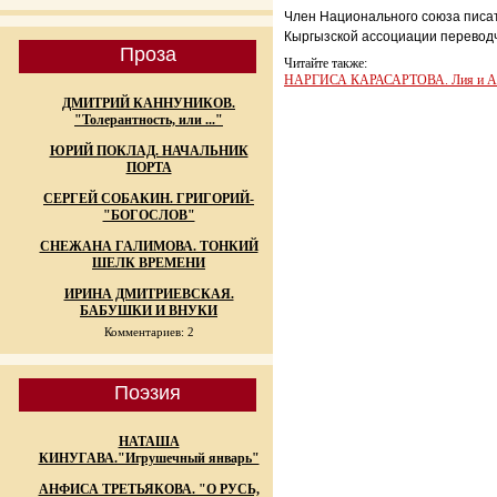
Член Национального союза писат
Кыргызской ассоциации переводч
Проза
Читайте также:
НАРГИСА КАРАСАРТОВА. Лия и Ай
ДМИТРИЙ КАННУНИКОВ.
"Толерантность, или ..."
ЮРИЙ ПОКЛАД. НАЧАЛЬНИК
ПОРТА
СЕРГЕЙ СОБАКИН. ГРИГОРИЙ-
"БОГОСЛОВ"
СНЕЖАНА ГАЛИМОВА. ТОНКИЙ
ШЕЛК ВРЕМЕНИ
ИРИНА ДМИТРИЕВСКАЯ.
БАБУШКИ И ВНУКИ
Комментариев: 2
Поэзия
НАТАША
КИНУГАВА."Игрушечный январь"
АНФИСА ТРЕТЬЯКОВА. "О РУСЬ,