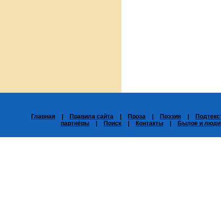
Главная
|
Правила сайта
|
Проза
|
Поэзия
|
Подтекс
партнёры
|
Поиск
|
Контакты
|
Былое и люди