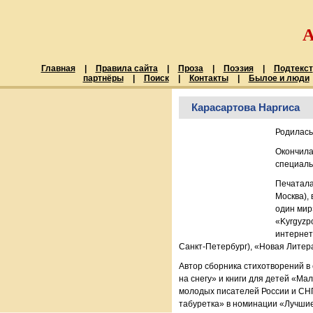
Главная
|
Правила сайта
|
Проза
|
Поэзия
|
Подтекст
партнёры
|
Поиск
|
Контакты
|
Былое и люди
Карасартова Наргиса
Родилась 
Окончила
специаль
Печатала
Москва),
один мир
«Kyrgyzpo
интернет 
Санкт-Петербург), «Новая Литер
Автор сборника стихотворений в
на снегу» и книги для детей «М
молодых писателей России и СНГ
табуретка» в номинации «Лучшие