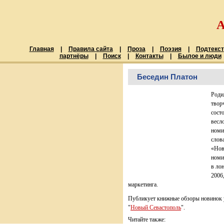
Главная
|
Правила сайта
|
Проза
|
Поэзия
|
Подтекст
партнёры
|
Поиск
|
Контакты
|
Былое и люди
Беседин Платон
Роди
твор
сост
весл
номи
слов
«Нов
номи
в ло
2006
маркетинга.
Публикует книжные обзоры новинок у
"
Новый Севастополь
".
Читайте также: