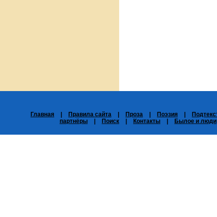
Главная
|
Правила сайта
|
Проза
|
Поэзия
|
Подтекс
партнёры
|
Поиск
|
Контакты
|
Былое и люди