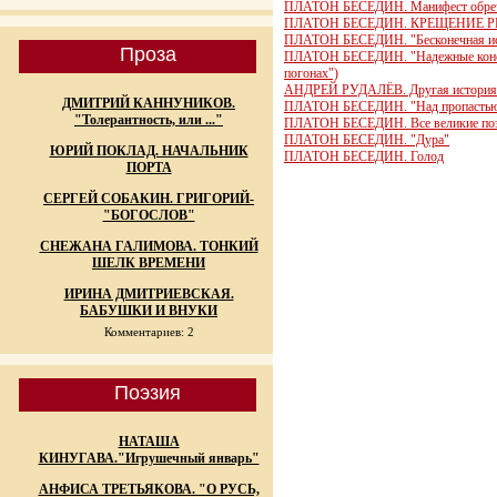
ПЛАТОН БЕСЕДИН. Манифест обреч
ПЛАТОН БЕСЕДИН. КРЕЩЕНИЕ 
ПЛАТОН БЕСЕДИН. "Бесконечная ист
Проза
ПЛАТОН БЕСЕДИН. "Надежные констр
погонах")
АНДРЕЙ РУДАЛЁВ. Другая история 
ДМИТРИЙ КАННУНИКОВ.
ПЛАТОН БЕСЕДИН. "Над пропастью в 
"Толерантность, или ..."
ПЛАТОН БЕСЕДИН. Все великие по
ПЛАТОН БЕСЕДИН. "Дура"
ЮРИЙ ПОКЛАД. НАЧАЛЬНИК
ПЛАТОН БЕСЕДИН. Голод
ПОРТА
СЕРГЕЙ СОБАКИН. ГРИГОРИЙ-
"БОГОСЛОВ"
СНЕЖАНА ГАЛИМОВА. ТОНКИЙ
ШЕЛК ВРЕМЕНИ
ИРИНА ДМИТРИЕВСКАЯ.
БАБУШКИ И ВНУКИ
Комментариев: 2
Поэзия
НАТАША
КИНУГАВА."Игрушечный январь"
АНФИСА ТРЕТЬЯКОВА. "О РУСЬ,