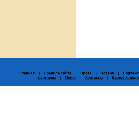
Главная
|
Правила сайта
|
Проза
|
Поэзия
|
Подтекс
партнёры
|
Поиск
|
Контакты
|
Былое и люди