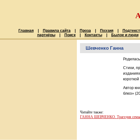
Главная
|
Правила сайта
|
Проза
|
Поэзия
|
Подтекст
партнёры
|
Поиск
|
Контакты
|
Былое и люди
Шевченко Ганна
Родилась
Стихи, п
изданиях,
короткой
Автор кн
блюз» (20
Читайте также:
ГАННА ШЕВЧЕНКО. Трагедия семь