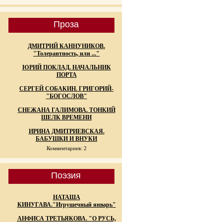
Проза
ДМИТРИЙ КАННУНИКОВ.
"Толерантность, или ..."
ЮРИЙ ПОКЛАД. НАЧАЛЬНИК
ПОРТА
СЕРГЕЙ СОБАКИН. ГРИГОРИЙ-
"БОГОСЛОВ"
СНЕЖАНА ГАЛИМОВА. ТОНКИЙ
ШЕЛК ВРЕМЕНИ
ИРИНА ДМИТРИЕВСКАЯ.
БАБУШКИ И ВНУКИ
Комментариев: 2
Поэзия
НАТАША
КИНУГАВА."Игрушечный январь"
АНФИСА ТРЕТЬЯКОВА. "О РУСЬ,