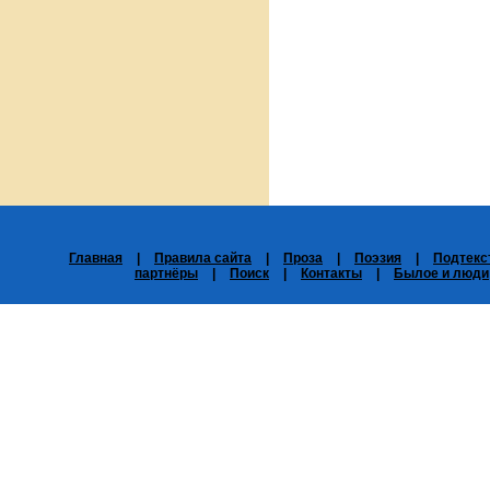
Главная
|
Правила сайта
|
Проза
|
Поэзия
|
Подтекс
партнёры
|
Поиск
|
Контакты
|
Былое и люди