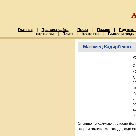
Главная
|
Правила сайта
|
Проза
|
Поэзия
|
Подтекст
партнёры
|
Поиск
|
Контакты
|
Былое и люди
Магомед Кадирбеков
Р
С
н
д
п
с
ч
и
в
д
з
Он живет в Калмыкии, в краю Ве
вторая родина Магомеда, куда о