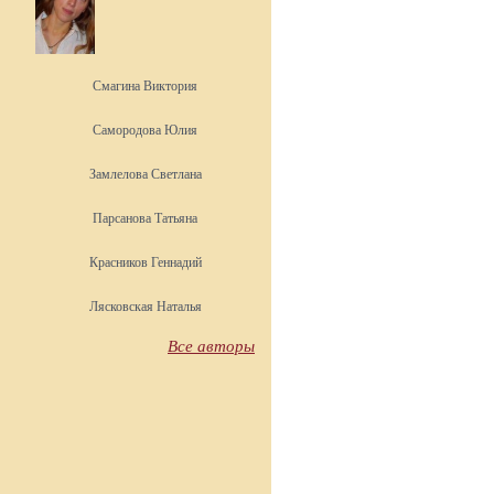
Смагина Виктория
Самородова Юлия
Замлелова Светлана
Парсанова Татьяна
Красников Геннадий
Лясковская Наталья
Все авторы