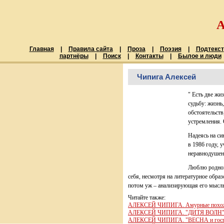
Главная
|
Правила сайта
|
Проза
|
Поэзия
|
Подтекст
партнёры
|
Поиск
|
Контакты
|
Былое и люди
Чипига Алексей
" Есть две жи
судьбу: жизнь
обстоятельств
устремления. 
Надеясь на си
в 1986 году, 
неравнодушен
Люблю родной
себя, несмотря на литературное образ
потом уж – анализирующая его мысль.
Читайте также:
АЛЕКСЕЙ ЧИПИГА. Амурные похожд
АЛЕКСЕЙ ЧИПИГА. "ДИТЯ ВОЛН" (о
АЛЕКСЕЙ ЧИПИГА. "ВЕСНА и госп