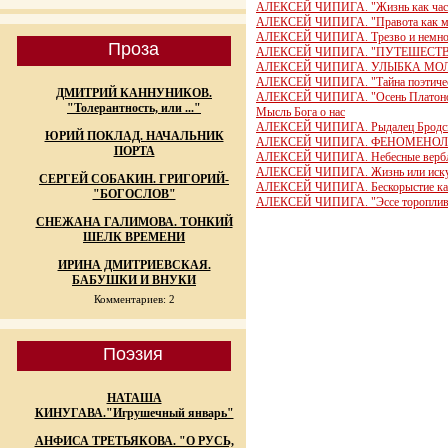
АЛЕКСЕЙ ЧИПИГА. "Жизнь как частны
АЛЕКСЕЙ ЧИПИГА. "Правота как м
АЛЕКСЕЙ ЧИПИГА. Трезво и немног
Проза
АЛЕКСЕЙ ЧИПИГА. "ПУТЕШЕСТ
АЛЕКСЕЙ ЧИПИГА. УЛЫБКА МО
АЛЕКСЕЙ ЧИПИГА. "Тайна поэтичес
ДМИТРИЙ КАННУНИКОВ.
АЛЕКСЕЙ ЧИПИГА. "Осень Платон
"Толерантность, или ..."
Мысль Бога о нас
АЛЕКСЕЙ ЧИПИГА. Рыдалец Бродс
ЮРИЙ ПОКЛАД. НАЧАЛЬНИК
АЛЕКСЕЙ ЧИПИГА. ФЕНОМЕНОЛ
ПОРТА
АЛЕКСЕЙ ЧИПИГА. Небесные вербл
АЛЕКСЕЙ ЧИПИГА. Жизнь или иску
СЕРГЕЙ СОБАКИН. ГРИГОРИЙ-
АЛЕКСЕЙ ЧИПИГА. Бескорыстие как
"БОГОСЛОВ"
АЛЕКСЕЙ ЧИПИГА. "Эссе тороплив
СНЕЖАНА ГАЛИМОВА. ТОНКИЙ
ШЕЛК ВРЕМЕНИ
ИРИНА ДМИТРИЕВСКАЯ.
БАБУШКИ И ВНУКИ
Комментариев: 2
Поэзия
НАТАША
КИНУГАВА."Игрушечный январь"
АНФИСА ТРЕТЬЯКОВА. "О РУСЬ,