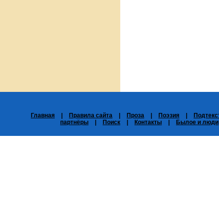
Главная
|
Правила сайта
|
Проза
|
Поэзия
|
Подтекс
партнёры
|
Поиск
|
Контакты
|
Былое и люди