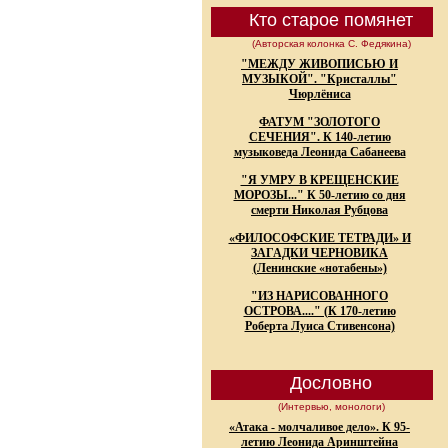
Кто старое помянет
(Авторская колонка С. Федякина)
"МЕЖДУ ЖИВОПИСЬЮ И
МУЗЫКОЙ". "Кристаллы"
Чюрлёниса
ФАТУМ "ЗОЛОТОГО
СЕЧЕНИЯ". К 140-летию
музыковеда Леонида Сабанеева
"Я УМРУ В КРЕЩЕНСКИЕ
МОРОЗЫ..." К 50-летию со дня
смерти Николая Рубцова
«ФИЛОСОФСКИЕ ТЕТРАДИ» И
ЗАГАДКИ ЧЕРНОВИКА
(Ленинские «нотабены»)
"ИЗ НАРИСОВАННОГО
ОСТРОВА...." (К 170-летию
Роберта Луиса Стивенсона)
Дословно
(Интервью, монологи)
«Атака - молчаливое дело». К 95-
летию Леонида Аринштейна