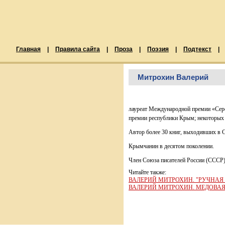
Главная
|
Правила сайта
|
Проза
|
Поэзия
|
Подтекст
|
Митрохин Валерий
лауреат Международной премии «Сере
премии республики Крым; некоторых
Автор более 30 книг, выходивших в С
Крымчанин в десятом поколении.
Член Союза писателей России (СССР) 
Читайте также:
ВАЛЕРИЙ МИТРОХИН. "РУЧНАЯ 
ВАЛЕРИЙ МИТРОХИН. МЕДОВА