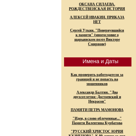
ОКСАНА СИЛАЕВА.
РОЖДЕСТВЕНСКАЯ ИСТОРИЯ
АЛЕКСЕЙ ИВАКИН. ПРИКАЗА
НЕТ
Сергей Уткин. "Повернувшийся
к памяти" (многословие о
шарьинском поэте Викторе
Смирнове)
Имена и Даты
Как проверить работодателя за
границей и не попасть на
мошенников
Александр Балтин. "Два
двухсотлетия: Достоевский и
Некрасов"
ПАМЯТИ ПЕТРА МАМОНОВА
"Идеи, в слово облеченные..."
Памяти Валентина Курбатова
"РУССКИЙ ХРИСТОС ЮРИЯ