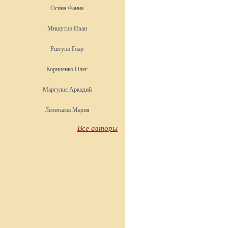
Осина Фаина
Мишутин Иван
Рштуни Гоар
Корниенко Олег
Маргулис Аркадий
Леонтьева Мария
Все авторы