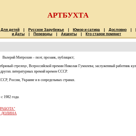
АРТБУХТА
Для детей
|
Русское Зарубежье
|
Юмор и сатира
|
Дословно
|
и Даты
|
Переводы
|
Акценты
|
Кто старое помянет
Валерий Митрохин – поэт, прозаик, публицист;
бряный стрелец», Всероссийской премии Николая Гумилева; заслуженный работник куль
 других литературных премий времен СССР.
ССР, России, Украине и в сопредельных странах.
с 1982 года.
РАБОТА"
Я ДОЛИНА