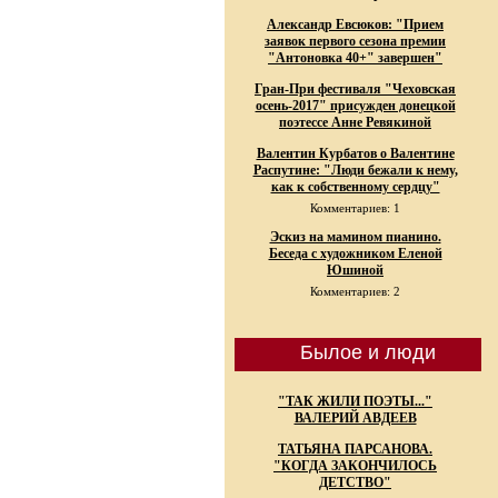
Александр Евсюков: "Прием
заявок первого сезона премии
"Антоновка 40+" завершен"
Гран-При фестиваля "Чеховская
осень-2017" присужден донецкой
поэтессе Анне Ревякиной
Валентин Курбатов о Валентине
Распутине: "Люди бежали к нему,
как к собственному сердцу"
Комментариев: 1
Эскиз на мамином пианино.
Беседа с художником Еленой
Юшиной
Комментариев: 2
Былое и люди
"ТАК ЖИЛИ ПОЭТЫ..."
ВАЛЕРИЙ АВДЕЕВ
ТАТЬЯНА ПАРСАНОВА.
"КОГДА ЗАКОНЧИЛОСЬ
ДЕТСТВО"