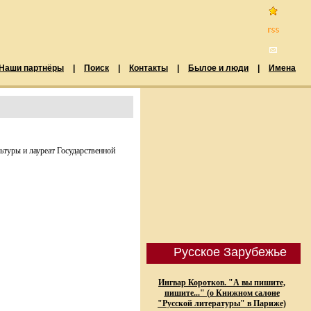
Наши партнёры
|
Поиск
|
Контакты
|
Былое и люди
|
Имена
туры и лауреат Государственной
Русское Зарубежье
Ингвар Коротков. "А вы пишите,
пишите..." (о Книжном салоне
"Русской литературы" в Париже)