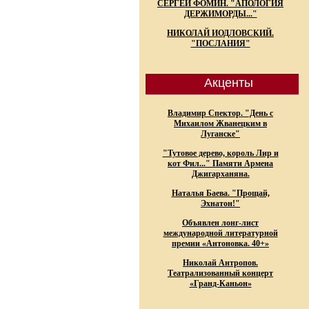
СЕРГЕЙ ФОМИН. "АПОЛОГИЯ
ДЕРЖИМОРДЫ..."
НИКОЛАЙ ИОДЛОВСКИЙ.
"ПОСЛАНИЯ"
Акценты
Владимир Спектор. "День с
Михаилом Жванецким в
Луганске"
"Тутовое дерево, король Лир и
кот Фил..." Памяти Армена
Джигарханяна.
Наталья Баева. "Прощай,
Эхнатон!"
Объявлен лонг-лист
международной литературной
премии «Антоновка. 40+»
Николай Антропов.
Театрализованный концерт
«Гранд-Каньон»