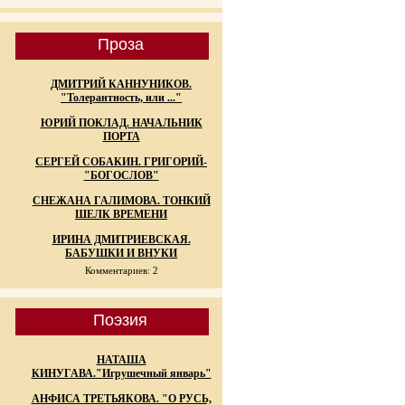
Проза
ДМИТРИЙ КАННУНИКОВ.
"Толерантность, или ..."
ЮРИЙ ПОКЛАД. НАЧАЛЬНИК
ПОРТА
СЕРГЕЙ СОБАКИН. ГРИГОРИЙ-
"БОГОСЛОВ"
СНЕЖАНА ГАЛИМОВА. ТОНКИЙ
ШЕЛК ВРЕМЕНИ
ИРИНА ДМИТРИЕВСКАЯ.
БАБУШКИ И ВНУКИ
Комментариев: 2
Поэзия
НАТАША
КИНУГАВА."Игрушечный январь"
АНФИСА ТРЕТЬЯКОВА. "О РУСЬ,