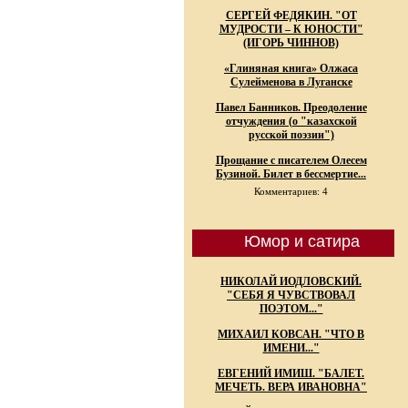
СЕРГЕЙ ФЕДЯКИН. "ОТ
МУДРОСТИ – К ЮНОСТИ"
(ИГОРЬ ЧИННОВ)
«Глиняная книга» Олжаса
Сулейменова в Луганске
Павел Банников. Преодоление
отчуждения (о "казахской
русской поэзии")
Прощание с писателем Олесем
Бузиной. Билет в бессмертие...
Комментариев: 4
Юмор и сатира
НИКОЛАЙ ИОДЛОВСКИЙ.
"СЕБЯ Я ЧУВСТВОВАЛ
ПОЭТОМ..."
МИХАИЛ КОВСАН. "ЧТО В
ИМЕНИ..."
ЕВГЕНИЙ ИМИШ. "БАЛЕТ.
МЕЧЕТЬ. ВЕРА ИВАНОВНА"