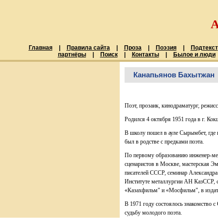
Главная
|
Правила сайта
|
Проза
|
Поэзия
|
Подтекст
партнёры
|
Поиск
|
Контакты
|
Былое и люди
Канапьянов Бахытжан
Поэт, прозаик, кинодраматург, режисс
Родился 4 октября 1951 года в г. Кок
В школу пошел в ауле Сырымбет, где 
был в родстве с предками поэта.
По первому образованию инженер-мет
сценаристов в Москве, мастерская Э
писателей СССР, семинар Александра
Институте металлургии АН КазССР, с
«Казахфильм" и «Мосфильм", в издат
В 1971 году состоялось знакомство 
судьбу молодого поэта.