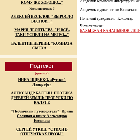
Академик Крымской литературной ак
КОМУ ЖЕ ХОРОШО..."
Комментариев: 3
Академик журналистики Казахстана.
АЛЕКСЕЙ ВЕСЕЛОВ. "ВЫРОСЛО
Почетный гражданин г. Кокшетау.
ВЕСНОЙ..."
Читайте также:
МАРИЯ ЛЕОНТЬЕВА. "И ВСЁ-
БАХЫТЖАН КАНАПЬЯНОВ. ЛЕТ
ТАКИ УСПЕЛИ НА МЕТРО..."
ВАЛЕНТИН НЕРВИН. "КОМНАТА
СМЕХА..."
Подтекст
(критика)
НИНА ИЩЕНКО. «Русский
Лавкрафт»
АЛЕКСАНДР БАЛТИН. ПОЭТИКА
ДРЕВНЕЙ ЗЕМЛИ: ПРОГУЛКИ ПО
КАЛУГЕ
"Необычный путеводитель": Ирина
Соляная о книге Александра
Евсюкова
СЕРГЕЙ УТКИН. "СТИХИ В
ОТПЕЧАТКАХ ПРОЗЫ"