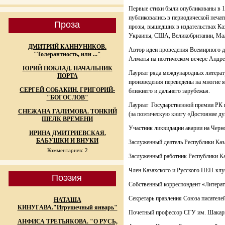
Первые стихи были опубликованы в 1
публиковались в периодической печат
Проза
прозы, вышедших в издательствах Каз
Украины, США, Великобритании, Мал
ДМИТРИЙ КАННУНИКОВ.
Автор идеи проведения Всемирного д
"Толерантность, или ..."
Алматы на поэтическом вечере Андре
ЮРИЙ ПОКЛАД. НАЧАЛЬНИК
Лауреат ряда международных литерат
ПОРТА
произведения переведены на многие я
СЕРГЕЙ СОБАКИН. ГРИГОРИЙ-
ближнего и дальнего зарубежья.
"БОГОСЛОВ"
Лауреат Государственной премии РК в
СНЕЖАНА ГАЛИМОВА. ТОНКИЙ
(за поэтическую книгу «Достояние ду
ШЕЛК ВРЕМЕНИ
Участник ликвидации аварии на Черн
ИРИНА ДМИТРИЕВСКАЯ.
БАБУШКИ И ВНУКИ
Заслуженный деятель Республики Каза
Комментариев: 2
Заслуженный работник Республики Ка
Член Казахского и Русского ПЕН-клу
Поэзия
Собственный корреспондент «Литерат
Секретарь правления Союза писателей
НАТАША
КИНУГАВА."Игрушечный январь"
Почетный профессор СГУ им. Шакари
АНФИСА ТРЕТЬЯКОВА. "О РУСЬ,