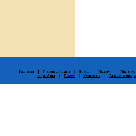
Главная
|
Правила сайта
|
Проза
|
Поэзия
|
Подтекс
партнёры
|
Поиск
|
Контакты
|
Былое и люди