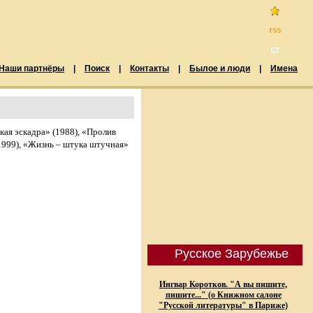
Наши партнёры
|
Поиск
|
Контакты
|
Былое и люди
|
Имена
кая эскадра» (1988), «Пролив
(1999), «Жизнь – штука штучная»
Русское Зарубежье
Ингвар Коротков. "А вы пишите,
пишите..." (о Книжном салоне
"Русской литературы" в Париже)