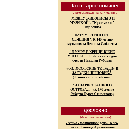
Кто старое помянет
(Авторская колонка С. Федякина)
"МЕЖДУ ЖИВОПИСЬЮ И
МУЗЫКОЙ". "Кристаллы"
Чюрлёниса
ФАТУМ "ЗОЛОТОГО
СЕЧЕНИЯ". К 140-летию
музыковеда Леонида Сабанеева
"Я УМРУ В КРЕЩЕНСКИЕ
МОРОЗЫ..." К 50-летию со дня
смерти Николая Рубцова
«ФИЛОСОФСКИЕ ТЕТРАДИ» И
ЗАГАДКИ ЧЕРНОВИКА
(Ленинские «нотабены»)
"ИЗ НАРИСОВАННОГО
ОСТРОВА...." (К 170-летию
Роберта Луиса Стивенсона)
Дословно
(Интервью, монологи)
«Атака - молчаливое дело». К 95-
летию Леонида Аринштейна