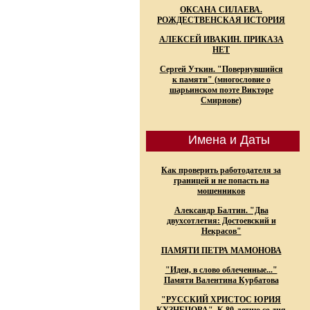
ОКСАНА СИЛАЕВА.
РОЖДЕСТВЕНСКАЯ ИСТОРИЯ
АЛЕКСЕЙ ИВАКИН. ПРИКАЗА
НЕТ
Сергей Уткин. "Повернувшийся
к памяти" (многословие о
шарьинском поэте Викторе
Смирнове)
Имена и Даты
Как проверить работодателя за
границей и не попасть на
мошенников
Александр Балтин. "Два
двухсотлетия: Достоевский и
Некрасов"
ПАМЯТИ ПЕТРА МАМОНОВА
"Идеи, в слово облеченные..."
Памяти Валентина Курбатова
"РУССКИЙ ХРИСТОС ЮРИЯ