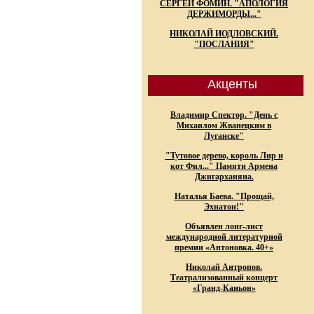
СЕРГЕЙ ФОМИН. "АПОЛОГИЯ
ДЕРЖИМОРДЫ..."
НИКОЛАЙ ИОДЛОВСКИЙ.
"ПОСЛАНИЯ"
Акценты
Владимир Спектор. "День с
Михаилом Жванецким в
Луганске"
"Тутовое дерево, король Лир и
кот Фил..." Памяти Армена
Джигарханяна.
Наталья Баева. "Прощай,
Эхнатон!"
Объявлен лонг-лист
международной литературной
премии «Антоновка. 40+»
Николай Антропов.
Театрализованный концерт
«Гранд-Каньон»