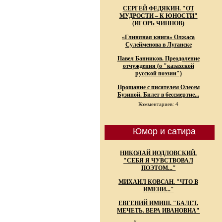
СЕРГЕЙ ФЕДЯКИН. "ОТ
МУДРОСТИ – К ЮНОСТИ"
(ИГОРЬ ЧИННОВ)
«Глиняная книга» Олжаса
Сулейменова в Луганске
Павел Банников. Преодоление
отчуждения (о "казахской
русской поэзии")
Прощание с писателем Олесем
Бузиной. Билет в бессмертие...
Комментариев: 4
Юмор и сатира
НИКОЛАЙ ИОДЛОВСКИЙ.
"СЕБЯ Я ЧУВСТВОВАЛ
ПОЭТОМ..."
МИХАИЛ КОВСАН. "ЧТО В
ИМЕНИ..."
ЕВГЕНИЙ ИМИШ. "БАЛЕТ.
МЕЧЕТЬ. ВЕРА ИВАНОВНА"