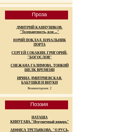
Проза
ДМИТРИЙ КАННУНИКОВ.
"Толерантность, или ..."
ЮРИЙ ПОКЛАД. НАЧАЛЬНИК
ПОРТА
СЕРГЕЙ СОБАКИН. ГРИГОРИЙ-
"БОГОСЛОВ"
СНЕЖАНА ГАЛИМОВА. ТОНКИЙ
ШЕЛК ВРЕМЕНИ
ИРИНА ДМИТРИЕВСКАЯ.
БАБУШКИ И ВНУКИ
Комментариев: 2
Поэзия
НАТАША
КИНУГАВА."Игрушечный январь"
АНФИСА ТРЕТЬЯКОВА. "О РУСЬ,