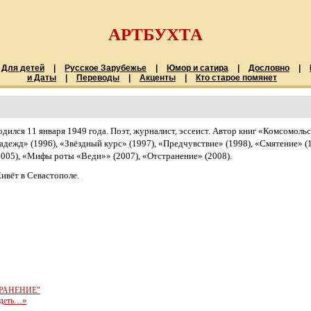
АРТБУХТА
Для детей
|
Русское Зарубежье
|
Юмор и сатира
|
Дословно
|
и Даты
|
Переводы
|
Акценты
|
Кто старое помянет
одился 11 января 1949 года. Поэт, журналист, эссеист. Автор книг «Комсомольс
адежд» (1996), «Звёздный курс» (1997), «Предчувствие» (1998), «Смятение» 
2005), «Мифы роты «Веди»» (2007), «Отстранение» (2008).
ивёт в Севастополе.
РАНЕНИЕ"
ядеть…»