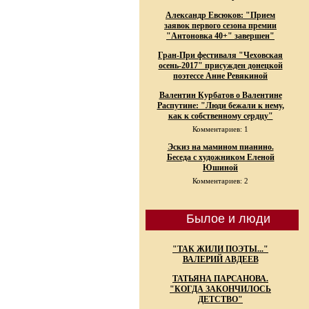
Александр Евсюков: "Прием
заявок первого сезона премии
"Антоновка 40+" завершен"
Гран-При фестиваля "Чеховская
осень-2017" присужден донецкой
поэтессе Анне Ревякиной
Валентин Курбатов о Валентине
Распутине: "Люди бежали к нему,
как к собственному сердцу"
Комментариев: 1
Эскиз на мамином пианино.
Беседа с художником Еленой
Юшиной
Комментариев: 2
Былое и люди
"ТАК ЖИЛИ ПОЭТЫ..."
ВАЛЕРИЙ АВДЕЕВ
ТАТЬЯНА ПАРСАНОВА.
"КОГДА ЗАКОНЧИЛОСЬ
ДЕТСТВО"