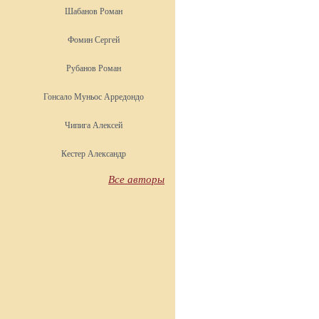
Шабанов Роман
Фомин Сергей
Рубанов Роман
Гонсало Муньос Арредондо
Чипига Алексей
Кестер Александр
Все авторы