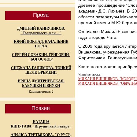
древнее произведение "Слов
академик Д.С. Лихачёв. В 2
Проза
области литературы Михаил
премией имени М.Ю.Лермон
ДМИТРИЙ КАННУНИКОВ.
Скончался Михаил Евсеевич 
"Толерантность, или ..."
года в городе Чите.
ЮРИЙ ПОКЛАД. НАЧАЛЬНИК
С 2009 года вручается лите
ПОРТА
Вишнякова, учреждённая Гу
СЕРГЕЙ СОБАКИН. ГРИГОРИЙ-
Фаритовичем Гениатулиным
"БОГОСЛОВ"
Книги поэта можно приобрес
СНЕЖАНА ГАЛИМОВА. ТОНКИЙ
ШЕЛК ВРЕМЕНИ
Читайте также:
МИХАИЛ ВИШНЯКОВ. "КОЛОДЕ
ИРИНА ДМИТРИЕВСКАЯ.
МИХАИЛ ВИШНЯКОВ. "ОБРАТНА
БАБУШКИ И ВНУКИ
Комментариев: 2
Поэзия
НАТАША
КИНУГАВА."Игрушечный январь"
АНФИСА ТРЕТЬЯКОВА. "О РУСЬ,