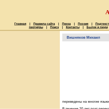
Главная
|
Правила сайта
|
Проза
|
Поэзия
|
Подтекст
партнёры
|
Поиск
|
Контакты
|
Былое и люди
Вишняков Михаил
переведены на многие языки
В течение 20 лет поэт пере