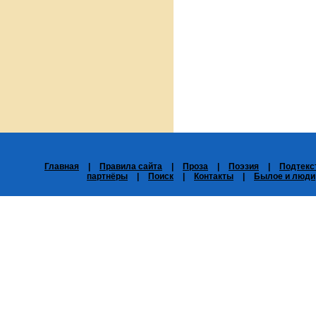
Главная
|
Правила сайта
|
Проза
|
Поэзия
|
Подтекс
партнёры
|
Поиск
|
Контакты
|
Былое и люди