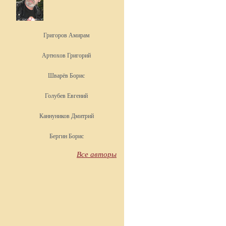
Григоров Амирам
Артюхов Григорий
Шварёв Борис
Голубев Евгений
Каннуников Дмитрий
Бергин Борис
Все авторы