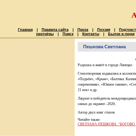
Главная
|
Правила сайта
|
Проза
|
Поэзия
|
Подтекст
партнёры
|
Поиск
|
Контакты
|
Былое и люди
Пешкова Светлана
Родилась и живёт в городе Липецке.
Стихотворения издавались в коллект
«Подъём», «Крым», «Балтика. Калини
современник», «Южное сияние», «Сет
21 век» и др.
Лауреат и победитель международных
самых до окраин» -2020..
Автор двух книг стихов.
Читайте также:
СВЕТЛАНА ПЕШКОВА. "БОГОВО - 