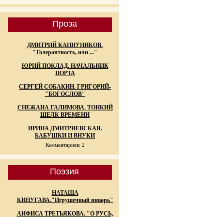
Проза
ДМИТРИЙ КАННУНИКОВ.
"Толерантность, или ..."
ЮРИЙ ПОКЛАД. НАЧАЛЬНИК
ПОРТА
СЕРГЕЙ СОБАКИН. ГРИГОРИЙ-
"БОГОСЛОВ"
СНЕЖАНА ГАЛИМОВА. ТОНКИЙ
ШЕЛК ВРЕМЕНИ
ИРИНА ДМИТРИЕВСКАЯ.
БАБУШКИ И ВНУКИ
Комментариев: 2
Поэзия
НАТАША
КИНУГАВА."Игрушечный январь"
АНФИСА ТРЕТЬЯКОВА. "О РУСЬ,