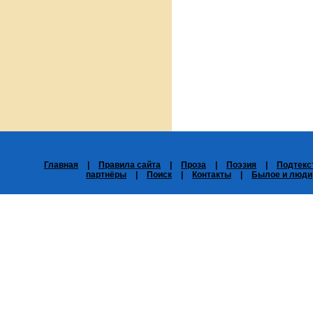
Главная
|
Правила сайта
|
Проза
|
Поэзия
|
Подтекс
партнёры
|
Поиск
|
Контакты
|
Былое и люди