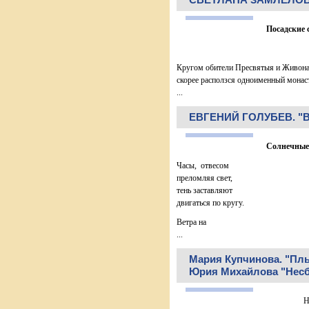
Посадские 
Кругом обители Пресвятыя и Живонач
скорее расползся одноименный мона
...
ЕВГЕНИЙ ГОЛУБЕВ. "
Солнечны
Часы, отвесом
преломляя свет,
тень заставляют
двигаться по кругу.
Ветра на
...
Мария Купчинова. "Плы
Юрия Михайлова "Нес
На облож