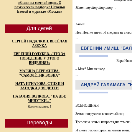
«Знаки на светлой воде». О
поэтической подборке Натальи
Mmm...my ding ding dong…
Баевой в журнале «Москва»
Ангел.
Для детей
Нет. Нет, не ангел. Я впервые не знаю
...
СЕРГЕЙ ПАДАЛКИН. ВЕСЁЛАЯ
АЗБУКА
ЕВГЕНИЙ ИМИШ. "БАЛ
ЕВГЕНИЙ ГОЛУБЕВ. «ЧТО ЗА
ПОВЕДЕНИЕ У ЭТОГО
– Вера Иван
ВИДЕНИЯ?»
– Мне? Мне не надо.
МАРИНА БЕРЕЖНЕВА.
...
"САМОЛЁТИК ВОВКА"
НАТА ИГНАТОВА. СТИХИ И
АНДРЕЙ ГАЛАМАГА. "
ЗАГАДКИ ДЛЯ ДЕТЕЙ
НАТАЛИЯ ВОЛКОВА. "НА ДВЕ
МИНУТКИ..."
ВСЕНОЩНАЯ
Комментариев: 1
Земля погружена в тяжелый сон,
Переводы
Тревожна ночь и непроглядна темень.
И снова тесный храм заполнен теми,