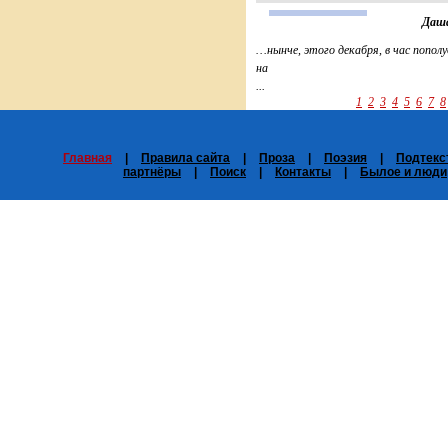
Даша и
…нынче, этого декабря, в час попол
на
...
1
2
3
4
5
6
7
8
Главная
|
Правила сайта
|
Проза
|
Поэзия
|
Подтекс
партнёры
|
Поиск
|
Контакты
|
Былое и люди