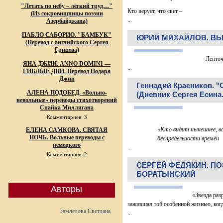
"Летать по небу – лёгкий труд…"
Кто верует, что свет –
(Из сокровищницы поэзии
...
Азербайджана)
ПАБЛО САБОРИО. "БАМБУК"
ЮРИЙ МИХАЙЛОВ. В
(Перевод с английского Сергея
Гринева)
Ленточка и
ЯНА ДЖИН. ANNO DOMINI —
...
ГИБЛЫЕ ДНИ. Перевод Нодара
Джин
Геннадий Красников. "
АЛЕНА ПОДОБЕД. «Вольно-
(Дневник Сергея Есина
невольные» переводы стихотворений
Спайка Миллигана
Комментариев: 3
«Кто видит нынешнее, всё
ЕЛЕНА САМКОВА. СВЯТАЯ
НОЧЬ. Вольные переводы с
беспредельности времён
немецкого
...
Комментариев: 2
СЕРГЕЙ ФЕДЯКИН. П
БОРАТЫНСКИЙ
Авторы
«Звезда раз
зажившая той особенной жизнью, когда
Замлелова Светлана
...