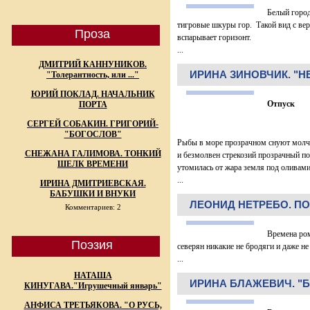
Белый город
тигровые шкуры гор. Такой вид с вер
Проза
вспарывает горизонт.
...
ДМИТРИЙ КАННУНИКОВ.
ИРИНА ЗИНОВЧИК. "
"Толерантность, или ..."
ЮРИЙ ПОКЛАД. НАЧАЛЬНИК
Отпуск
ПОРТА
СЕРГЕЙ СОБАКИН. ГРИГОРИЙ-
"БОГОСЛОВ"
Рыбы в море прозрачном снуют молч
СНЕЖАНА ГАЛИМОВА. ТОНКИЙ
и безмолвен стрекозий прозрачный по
ШЕЛК ВРЕМЕНИ
утомилась от жара земля под оливами
...
ИРИНА ДМИТРИЕВСКАЯ.
БАБУШКИ И ВНУКИ
ЛЕОНИД НЕТРЕБО. П
Комментариев: 2
Времена ро
Поэзия
северян никакие не бродяги и даже не
...
НАТАША
ИРИНА БЛАЖЕВИЧ. "
КИНУГАВА."Игрушечный январь"
АНФИСА ТРЕТЬЯКОВА. "О РУСЬ,