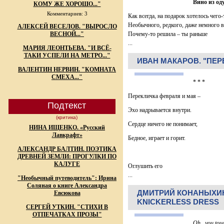
Вино из од
КОМУ ЖЕ ХОРОШО..."
Комментариев: 3
Как всегда, на подарок хотелось чего-
Необычного, редкого, даже немного 
АЛЕКСЕЙ ВЕСЕЛОВ. "ВЫРОСЛО
ВЕСНОЙ..."
Почему-то решила – ты раньше
...
МАРИЯ ЛЕОНТЬЕВА. "И ВСЁ-
ТАКИ УСПЕЛИ НА МЕТРО..."
ИВАН МАКАРОВ. "ПЕР
ВАЛЕНТИН НЕРВИН. "КОМНАТА
СМЕХА..."
* * *
Перекличка февраля и мая –
Подтекст
Эхо надрывается внутри.
(критика)
Сердце ничего не понимает,
НИНА ИЩЕНКО. «Русский
Лавкрафт»
Бедное, играет и горит.
АЛЕКСАНДР БАЛТИН. ПОЭТИКА
ДРЕВНЕЙ ЗЕМЛИ: ПРОГУЛКИ ПО
КАЛУГЕ
Оглушить его
...
"Необычный путеводитель": Ирина
Соляная о книге Александра
ДМИТРИЙ КОНАНЫХИН.
Евсюкова
KNICKERLESS DRESS
СЕРГЕЙ УТКИН. "СТИХИ В
ОТПЕЧАТКАХ ПРОЗЫ"
Oh...you touc