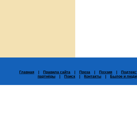
Главная
|
Правила сайта
|
Проза
|
Поэзия
|
Подтекс
партнёры
|
Поиск
|
Контакты
|
Былое и люди