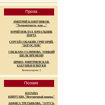
Проза
ДМИТРИЙ КАННУНИКОВ.
"Толерантность, или ..."
ЮРИЙ ПОКЛАД. НАЧАЛЬНИК
ПОРТА
СЕРГЕЙ СОБАКИН. ГРИГОРИЙ-
"БОГОСЛОВ"
СНЕЖАНА ГАЛИМОВА. ТОНКИЙ
ШЕЛК ВРЕМЕНИ
ИРИНА ДМИТРИЕВСКАЯ.
БАБУШКИ И ВНУКИ
Комментариев: 2
Поэзия
НАТАША
КИНУГАВА."Игрушечный январь"
АНФИСА ТРЕТЬЯКОВА. "О РУСЬ,