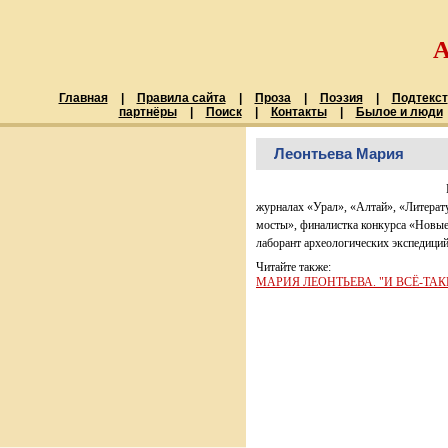
Главная
|
Правила сайта
|
Проза
|
Поэзия
|
Подтекст
партнёры
|
Поиск
|
Контакты
|
Былое и люди
Леонтьева Мария
журналах «Урал», «Алтай», «Литерат
мосты», финалистка конкурса «Новые 
лаборант археологических экспедици
Читайте также:
МАРИЯ ЛЕОНТЬЕВА. "И ВСЁ-ТАК