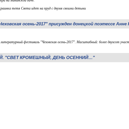
тра на мининской даче.
краинка тетя Света идет на пруд с двумя своими детьми
Чеховская осень-2017" присужден донецкой поэтессе Анне
литературный фестиваль "Чеховская осень-2017". Масштабный: более двухсот участн
. "СВЕТ КРОМЕШНЫЙ, ДЕНЬ ОСЕННИЙ…"