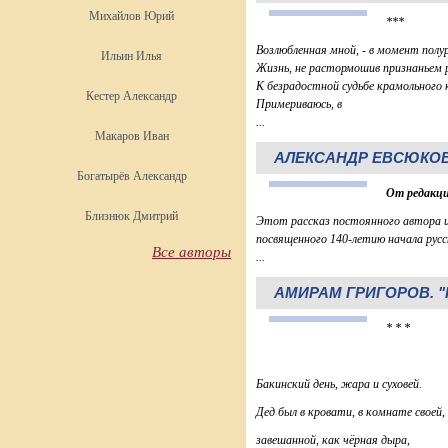
Михайлов Юрий
***
Возлюбленная мной, - в момент полу
Ильин Илья
Жизнь, не растормошив признаньем 
К безрадостной судьбе крамольного
Кестер Александр
Примериваюсь, в
...
Макаров Иван
АЛЕКСАНДР ЕВСЮКОВ
Богатырёв Александр
От редакц
Близнюк Дмитрий
Этот рассказ постоянного автора и
посвященного 140-летию начала русс
Все авторы
...
АМИРАМ ГРИГОРОВ. "Г
* * *
Бакинский день, жара и суховей.
Дед был в кровати, в комнате своей,
завешанной, как чёрная дыра,