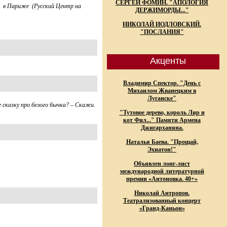
СЕРГЕЙ ФОМИН. "АПОЛОГИЯ
в Париже (Русский Центр на
ДЕРЖИМОРДЫ..."
НИКОЛАЙ ИОДЛОВСКИЙ.
"ПОСЛАНИЯ"
Акценты
Владимир Спектор. "День с
Михаилом Жванецким в
Луганске"
е сказку про белого бычка? – Скажи.
"Тутовое дерево, король Лир и
кот Фил..." Памяти Армена
Джигарханяна.
Наталья Баева. "Прощай,
Эхнатон!"
Объявлен лонг-лист
международной литературной
премии «Антоновка. 40+»
Николай Антропов.
Театрализованный концерт
«Гранд-Каньон»