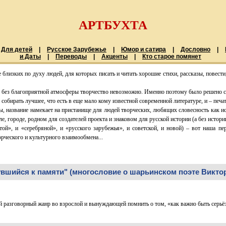
АРТБУХТА
Для детей
|
Русское Зарубежье
|
Юмор и сатира
|
Дословно
|
и Даты
|
Переводы
|
Акценты
|
Кто старое помянет
близких по духу людей, для которых писать и читать хорошие стихи, рассказы, повести,
 без благоприятной атмосферы творчество невозможно. Именно поэтому было решено соз
собирать лучшее, что есть в еще мало кому известной современной литературе, и – печат
, название намекает на пристанище для людей творческих, любящих словесность как ис
ле, городе, родном для создателей проекта и знаковом для русской истории (а без истории
той», и «серебряной», и «русского зарубежья», и советской, и новой) – вот наша п
рческого и культурного взаимообмена...
увшийся к памяти" (многословие о шарьинском поэте Викто
разговорный жанр во взрослой и вынуждающей помнить о том, «как важно быть серьё