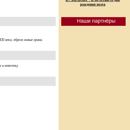
КУЗНЕЦОВА". К 80-летию со дня
рождения поэта
Наши партнёры
ХI века, обрело новые грани.
 и невестку.