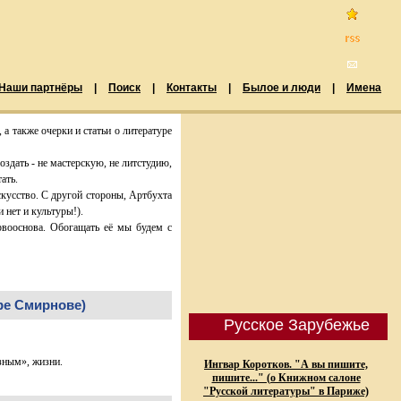
Наши партнёры
|
Поиск
|
Контакты
|
Былое и люди
|
Имена
 а также очерки и статьи о литературе
дать - не мастерскую, не литстудию,
ать.
кусство. С другой стороны, Артбухта
 нет и культуры!).
ервооснова. Обогащать её мы будем с
ре Смирнове)
Русское Зарубежье
зным», жизни.
Ингвар Коротков. "А вы пишите,
пишите..." (о Книжном салоне
"Русской литературы" в Париже)