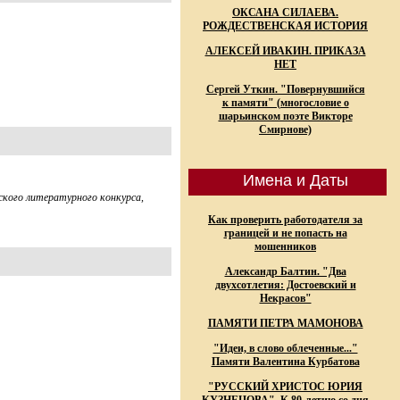
ОКСАНА СИЛАЕВА.
РОЖДЕСТВЕНСКАЯ ИСТОРИЯ
АЛЕКСЕЙ ИВАКИН. ПРИКАЗА
НЕТ
Сергей Уткин. "Повернувшийся
к памяти" (многословие о
шарьинском поэте Викторе
Смирнове)
Имена и Даты
ского литературного конкурса,
Как проверить работодателя за
границей и не попасть на
мошенников
Александр Балтин. "Два
двухсотлетия: Достоевский и
Некрасов"
ПАМЯТИ ПЕТРА МАМОНОВА
"Идеи, в слово облеченные..."
Памяти Валентина Курбатова
"РУССКИЙ ХРИСТОС ЮРИЯ