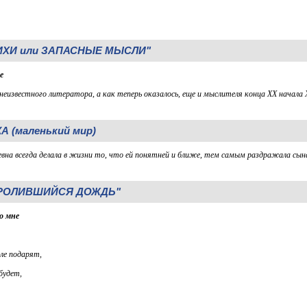
ИХИ или ЗАПАСНЫЕ МЫСЛИ"
е
неизвестного литератора, а как теперь оказалось, еще и мыслителя конца ХХ начала Х
А (маленький мир)
вна всегда делала в жизни то, что ей понятней и ближе, тем самым раздражала сына
ПРОЛИВШИЙСЯ ДОЖДЬ"
о мне
мле подарят,
будет,