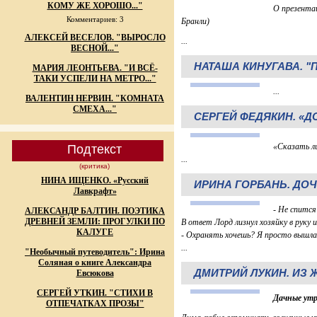
КОМУ ЖЕ ХОРОШО..."
О презента
Комментариев: 3
Бранли)
АЛЕКСЕЙ ВЕСЕЛОВ. "ВЫРОСЛО
...
ВЕСНОЙ..."
НАТАША КИНУГАВА. "П
МАРИЯ ЛЕОНТЬЕВА. "И ВСЁ-
ТАКИ УСПЕЛИ НА МЕТРО..."
...
ВАЛЕНТИН НЕРВИН. "КОМНАТА
СМЕХА..."
СЕРГЕЙ ФЕДЯКИН. «Д
«Сказать ли
Подтекст
...
(критика)
НИНА ИЩЕНКО. «Русский
ИРИНА ГОРБАНЬ. ДО
Лавкрафт»
- Не спится
АЛЕКСАНДР БАЛТИН. ПОЭТИКА
ДРЕВНЕЙ ЗЕМЛИ: ПРОГУЛКИ ПО
В ответ Лорд лизнул хозяйку в руку и
КАЛУГЕ
- Охранять хочешь? Я просто вышла
...
"Необычный путеводитель": Ирина
Соляная о книге Александра
ДМИТРИЙ ЛУКИН. ИЗ Ж
Евсюкова
СЕРГЕЙ УТКИН. "СТИХИ В
Дачные ут
ОТПЕЧАТКАХ ПРОЗЫ"