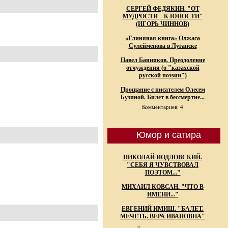
СЕРГЕЙ ФЕДЯКИН. "ОТ
МУДРОСТИ – К ЮНОСТИ"
(ИГОРЬ ЧИННОВ)
«Глиняная книга» Олжаса
Сулейменова в Луганске
Павел Банников. Преодоление
отчуждения (о "казахской
русской поэзии")
Прощание с писателем Олесем
Бузиной. Билет в бессмертие...
Комментариев: 4
Юмор и сатира
НИКОЛАЙ ИОДЛОВСКИЙ.
"СЕБЯ Я ЧУВСТВОВАЛ
ПОЭТОМ..."
МИХАИЛ КОВСАН. "ЧТО В
ИМЕНИ..."
ЕВГЕНИЙ ИМИШ. "БАЛЕТ.
МЕЧЕТЬ. ВЕРА ИВАНОВНА"