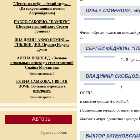
"Летать по небу – лёгкий труд…"
(Из сокровищницы поэзии
ОЛЬГА СМИРНОВА. «Кры
Азербайджана)
ПАБЛО САБОРИО. "БАМБУК"
(Перевод с английского Сергея
Гринева)
Фильм «Крым» похож на шоколадную
...
ЯНА ДЖИН. ANNO DOMINI —
ГИБЛЫЕ ДНИ. Перевод Нодара
СЕРГЕЙ ФЕДЯКИН. "ПЕ
Джин
АЛЕНА ПОДОБЕД. «Вольно-
“...В туман
невольные» переводы стихотворений
...
Спайка Миллигана
Комментариев: 3
ВЛАДИМИР СКОБЦОВ. Я
ЕЛЕНА САМКОВА. СВЯТАЯ
НОЧЬ. Вольные переводы с
I
немецкого
ОСЕНЬ
Комментариев: 2
В кнессет прошла Аль-Кайда*.
Настоящими евреями объявлены ара
Авторы
Массовая акция протеста в центре 
...
Гудкова Любовь
ВИКТОР ХАТЕНОВСКИЙ