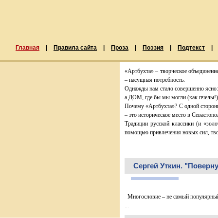
Главная
|
Правила сайта
|
Проза
|
Поэзия
|
Подтекст
|
«Артбухта» – творческое объединение 
– насущная потребность.
Однажды нам стало совершенно ясно:
а ДОМ, где бы мы могли (как пчелы!) 
Почему «Артбухта»? С одной стороны
– это историческое место в Севастопо
Традиции русской классики (и «золо
помощью привлечения новых сил, тво
Сергей Уткин. "Поверн
Многословие – не самый популярный 
...