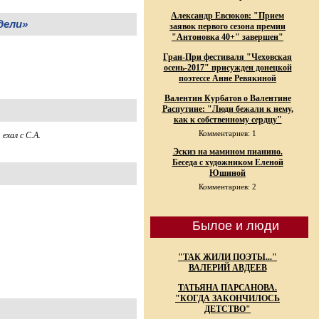
Александр Евсюков: "Прием
дели»
заявок первого сезона премии
"Антоновка 40+" завершен"
Гран-При фестиваля "Чеховская
осень-2017" присужден донецкой
поэтессе Анне Ревякиной
Валентин Курбатов о Валентине
Распутине: "Люди бежали к нему,
как к собственному сердцу"
Комментариев: 1
ехал с С.А.
Эскиз на мамином пианино.
Беседа с художником Еленой
Юшиной
Комментариев: 2
Былое и люди
"ТАК ЖИЛИ ПОЭТЫ..."
ВАЛЕРИЙ АВДЕЕВ
ТАТЬЯНА ПАРСАНОВА.
"КОГДА ЗАКОНЧИЛОСЬ
ДЕТСТВО"