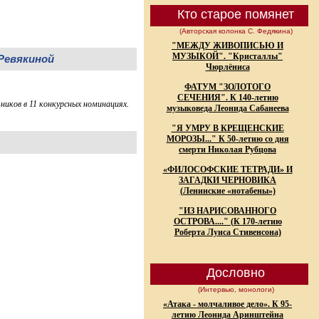
Кто старое помянет
(Авторская колонка С. Федякина)
"МЕЖДУ ЖИВОПИСЬЮ И
МУЗЫКОЙ". "Кристаллы"
 Ревякиной
Чюрлёниса
ФАТУМ "ЗОЛОТОГО
СЕЧЕНИЯ". К 140-летию
иков в 11 конкурсных номинациях.
музыковеда Леонида Сабанеева
"Я УМРУ В КРЕЩЕНСКИЕ
МОРОЗЫ..." К 50-летию со дня
смерти Николая Рубцова
«ФИЛОСОФСКИЕ ТЕТРАДИ» И
ЗАГАДКИ ЧЕРНОВИКА
(Ленинские «нотабены»)
"ИЗ НАРИСОВАННОГО
ОСТРОВА...." (К 170-летию
Роберта Луиса Стивенсона)
Дословно
(Интервью, монологи)
«Атака - молчаливое дело». К 95-
летию Леонида Аринштейна