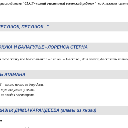
ции моей книги
"СССР - самый счастливый советский ребенок"
на Книжном салоне 
ЕТУШОК, ПЕТУШОК..."
ОКУКА И БАЛАГУРЬЕ» ЛОРЕНСА СТЕРНА
 тебе сказку про белого бычка? – Скажи. – Ты скажи, да я скажи, да сказать ли теб
ЧЬ АТАМАНА
? – вышла ночью во двор Алла.
 тут же улегся у ее ног.
 на звезды посмотреть.
ИЗНИ ДИМЫ КАРАНДЕЕВА (главы из книги)
ра