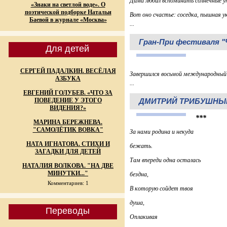
Дима любил вспоминать солнечные у
«Знаки на светлой воде». О
поэтической подборке Натальи
Вот оно счастье: соседка, пышная у
Баевой в журнале «Москва»
...
Гран-При фестиваля "
Для детей
СЕРГЕЙ ПАДАЛКИН. ВЕСЁЛАЯ
Завершился восьмой международный 
АЗБУКА
...
ЕВГЕНИЙ ГОЛУБЕВ. «ЧТО ЗА
ПОВЕДЕНИЕ У ЭТОГО
ДМИТРИЙ ТРИБУШНЫЙ
ВИДЕНИЯ?»
***
МАРИНА БЕРЕЖНЕВА.
"САМОЛЁТИК ВОВКА"
За нами родина и некуда
НАТА ИГНАТОВА. СТИХИ И
бежать.
ЗАГАДКИ ДЛЯ ДЕТЕЙ
Там впереди одна осталась
НАТАЛИЯ ВОЛКОВА. "НА ДВЕ
МИНУТКИ..."
бездна,
Комментариев: 1
В которую сойдет твоя
душа,
Переводы
Оплакивая
...