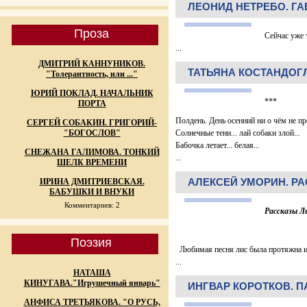
ЛЕОНИД НЕТРЕБО. ГА
Проза
Сейчас уже 
...
ДМИТРИЙ КАННУНИКОВ.
ТАТЬЯНА КОСТАНДОГЛ
"Толерантность, или ..."
ЮРИЙ ПОКЛАД. НАЧАЛЬНИК
***
ПОРТА
Полдень. День осенний ни о чём не пр
СЕРГЕЙ СОБАКИН. ГРИГОРИЙ-
"БОГОСЛОВ"
Солнечные тени... лай собаки злой...
Бабочка летает... белая...
СНЕЖАНА ГАЛИМОВА. ТОНКИЙ
...
ШЕЛК ВРЕМЕНИ
АЛЕКСЕЙ УМОРИН. РАС
ИРИНА ДМИТРИЕВСКАЯ.
БАБУШКИ И ВНУКИ
Комментариев: 2
Рассказы Л
Поэзия
Любимая песня лис была протяжна и
...
НАТАША
КИНУГАВА."Игрушечный январь"
ИНГВАР КОРОТКОВ. 
АНФИСА ТРЕТЬЯКОВА. "О РУСЬ,