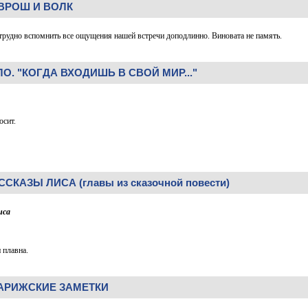
ВРОШ И ВОЛК
трудно вспомнить все ощущения нашей встречи доподлинно. Виновата не память.
О. "КОГДА ВХОДИШЬ В СВОЙ МИР..."
осит.
СКАЗЫ ЛИСА (главы из сказочной повести)
иса
 плавна.
ПАРИЖСКИЕ ЗАМЕТКИ