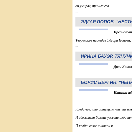
он умирал, пришла его
...
ЭДГАР ПОПОВ. "НЕСТ
Предислови
Творческое наследие Эдгара Попова, 
...
ИРИНА БАУЭР. ТЯНУЧК
Дина Яковле
...
БОРИС БЕРГИН. "НЕ
Напиши об
Когда всё, что отпущено мне, на зе
И здесь меня больше уже никогда не 
И когда молве никакой я
...