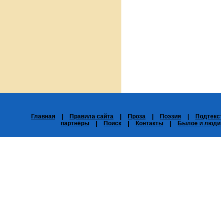
Главная
|
Правила сайта
|
Проза
|
Поэзия
|
Подтекс
партнёры
|
Поиск
|
Контакты
|
Былое и люди