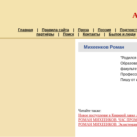
Главная
|
Правила сайта
|
Проза
|
Поэзия
|
Подтекст
партнёры
|
Поиск
|
Контакты
|
Былое и люди
Михеенков Роман
"Родился 
Образова
факульте
Професси
Пишу от 
Читайте также:
Новое поступление в Книжной лавк
РОМАН МИХЕЕНКОВ. ЧАС ПРОМЕТ
РОМАН МИХЕЕНКОВ. Экзистенция дл