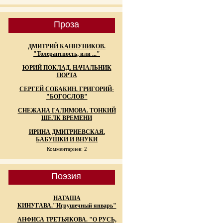
Проза
ДМИТРИЙ КАННУНИКОВ.
"Толерантность, или ..."
ЮРИЙ ПОКЛАД. НАЧАЛЬНИК
ПОРТА
СЕРГЕЙ СОБАКИН. ГРИГОРИЙ-
"БОГОСЛОВ"
СНЕЖАНА ГАЛИМОВА. ТОНКИЙ
ШЕЛК ВРЕМЕНИ
ИРИНА ДМИТРИЕВСКАЯ.
БАБУШКИ И ВНУКИ
Комментариев: 2
Поэзия
НАТАША
КИНУГАВА."Игрушечный январь"
АНФИСА ТРЕТЬЯКОВА. "О РУСЬ,