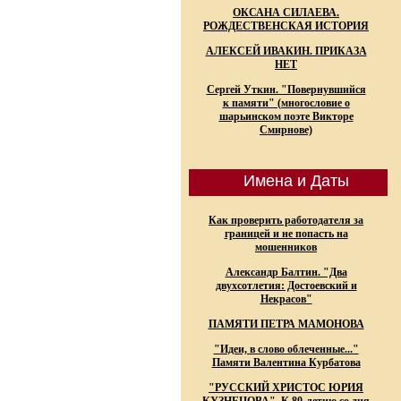
ОКСАНА СИЛАЕВА.
РОЖДЕСТВЕНСКАЯ ИСТОРИЯ
АЛЕКСЕЙ ИВАКИН. ПРИКАЗА
НЕТ
Сергей Уткин. "Повернувшийся
к памяти" (многословие о
шарьинском поэте Викторе
Смирнове)
Имена и Даты
Как проверить работодателя за
границей и не попасть на
мошенников
Александр Балтин. "Два
двухсотлетия: Достоевский и
Некрасов"
ПАМЯТИ ПЕТРА МАМОНОВА
"Идеи, в слово облеченные..."
Памяти Валентина Курбатова
"РУССКИЙ ХРИСТОС ЮРИЯ