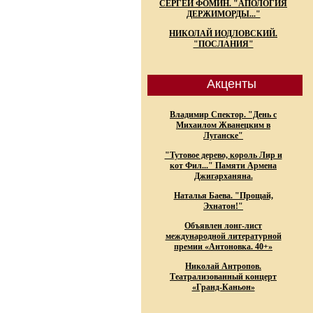
СЕРГЕЙ ФОМИН. "АПОЛОГИЯ
ДЕРЖИМОРДЫ..."
НИКОЛАЙ ИОДЛОВСКИЙ.
"ПОСЛАНИЯ"
Акценты
Владимир Спектор. "День с
Михаилом Жванецким в
Луганске"
"Тутовое дерево, король Лир и
кот Фил..." Памяти Армена
Джигарханяна.
Наталья Баева. "Прощай,
Эхнатон!"
Объявлен лонг-лист
международной литературной
премии «Антоновка. 40+»
Николай Антропов.
Театрализованный концерт
«Гранд-Каньон»