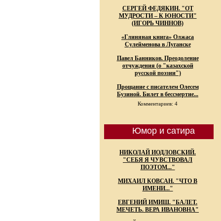
СЕРГЕЙ ФЕДЯКИН. "ОТ
МУДРОСТИ – К ЮНОСТИ"
(ИГОРЬ ЧИННОВ)
«Глиняная книга» Олжаса
Сулейменова в Луганске
Павел Банников. Преодоление
отчуждения (о "казахской
русской поэзии")
Прощание с писателем Олесем
Бузиной. Билет в бессмертие...
Комментариев: 4
Юмор и сатира
НИКОЛАЙ ИОДЛОВСКИЙ.
"СЕБЯ Я ЧУВСТВОВАЛ
ПОЭТОМ..."
МИХАИЛ КОВСАН. "ЧТО В
ИМЕНИ..."
ЕВГЕНИЙ ИМИШ. "БАЛЕТ.
МЕЧЕТЬ. ВЕРА ИВАНОВНА"