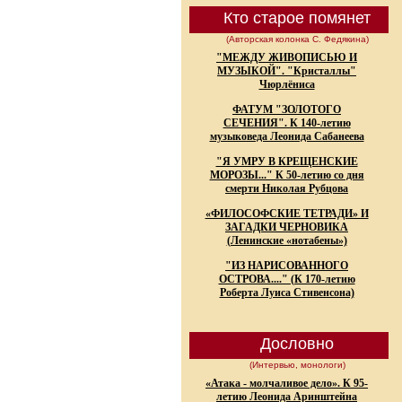
Кто старое помянет
(Авторская колонка С. Федякина)
"МЕЖДУ ЖИВОПИСЬЮ И
МУЗЫКОЙ". "Кристаллы"
Чюрлёниса
ФАТУМ "ЗОЛОТОГО
СЕЧЕНИЯ". К 140-летию
музыковеда Леонида Сабанеева
"Я УМРУ В КРЕЩЕНСКИЕ
МОРОЗЫ..." К 50-летию со дня
смерти Николая Рубцова
«ФИЛОСОФСКИЕ ТЕТРАДИ» И
ЗАГАДКИ ЧЕРНОВИКА
(Ленинские «нотабены»)
"ИЗ НАРИСОВАННОГО
ОСТРОВА...." (К 170-летию
Роберта Луиса Стивенсона)
Дословно
(Интервью, монологи)
«Атака - молчаливое дело». К 95-
летию Леонида Аринштейна