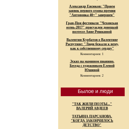
Александр Евсюков: "Прием
заявок первого сезона премии
"Антоновка 40+" завершен"
Гран-При фестиваля "Чеховская
осень-2017" присужден донецкой
поэтессе Анне Ревякиной
Валентин Курбатов о Валентине
Распутине: "Люди бежали к нему,
как к собственному сердцу"
Комментариев: 1
Эскиз на мамином пианино.
Беседа с художником Еленой
Юшиной
Комментариев: 2
Былое и люди
"ТАК ЖИЛИ ПОЭТЫ..."
ВАЛЕРИЙ АВДЕЕВ
ТАТЬЯНА ПАРСАНОВА.
"КОГДА ЗАКОНЧИЛОСЬ
ДЕТСТВО"