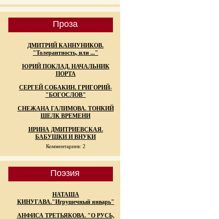
Проза
ДМИТРИЙ КАННУНИКОВ.
"Толерантность, или ..."
ЮРИЙ ПОКЛАД. НАЧАЛЬНИК
ПОРТА
СЕРГЕЙ СОБАКИН. ГРИГОРИЙ-
"БОГОСЛОВ"
СНЕЖАНА ГАЛИМОВА. ТОНКИЙ
ШЕЛК ВРЕМЕНИ
ИРИНА ДМИТРИЕВСКАЯ.
БАБУШКИ И ВНУКИ
Комментариев: 2
Поэзия
НАТАША
КИНУГАВА."Игрушечный январь"
АНФИСА ТРЕТЬЯКОВА. "О РУСЬ,