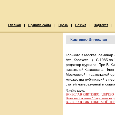
Главная
|
Правила сайта
|
Проза
|
Поэзия
|
Подтекст
|
Киктенко Вячеслав
Горького в Москве, семинар 
Ата, Казахстан.). С 1985 по
редактор журнала. При В. К
писателей Казахстана. Член 
Московской писательской орг
множества публикаций в пер
статей литературной и социа
Читайте также:
ВЯЧЕСЛАВ КИКТЕНКО. "ДЕРЕВО
Вячеслав Киктенко. "Лягушонок на 
ВЯЧЕСЛАВ КИКТЕНКО. МОЁ ПЕ