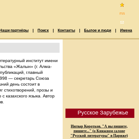
Наши партнёры
|
Поиск
|
Контакты
|
Былое и люди
|
Имена
Литературный институт имени
льства «Жалын» (г. Алма-
 публикаций, главный
1998 — секретарь Союза
ний день состоит в
иг стихотворений, прозы и
с казахского языка. Автор
в.
Русское Зарубежье
Ингвар Коротков. "А вы пишите,
пишите..." (о Книжном салоне
"Русской литературы" в Париже)