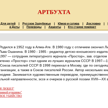
АРТБУХТА
Для детей
|
Русское Зарубежье
|
Юмор и сатира
|
Дословно
|
и Даты
|
Переводы
|
Акценты
|
Кто старое помянет
Родился в 1952 году в Алма-Ате. В 1980 году с отличием окончил 
Льва Ошанина. В 1980 - 1985 - редактор детско-юношеского издате
 1997 — сотрудник литературного журнала «Простор», зав. отделом
иктенко «Простор» стал одним из лучших журналов СССР. В 1997—
Союза писателей СССР. В 1998 переехал в Москву, где по сегодняш
анизации, а также в Союзе писателей России. Автор нескольких кн
иодике. Занимается художественным переводом, преимущественно 
льной направленности, эссе и очерков о русской поэзии XVIII—XX в
 Я ЛЮБИЛ"
длинной кувшинке"
РВОЕ УБИЙСТВО