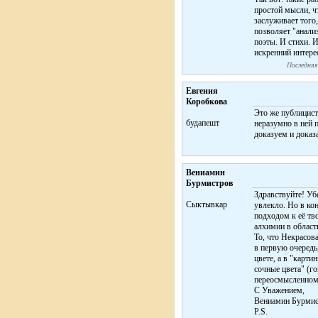
простой мысли, ч
заслуживает того
позволяет "анали
поэты. И стихи. И
искренний интере
Последняя
Евгения
Коробкова
Это же публицист
будапешт
неразумно в ней п
доказуем и доказа
Вениамин
Бурмистров
Здравствуйте! Уб
Сыктывкар
увлекло. Но в ко
подходом к её тво
алхимии в област
То, что Некрасова
в первую очередь,
цвете, а в "карти
сочные цвета" (г
переосмысленном
С Уважением,
Вениамин Бурмис
P.S.