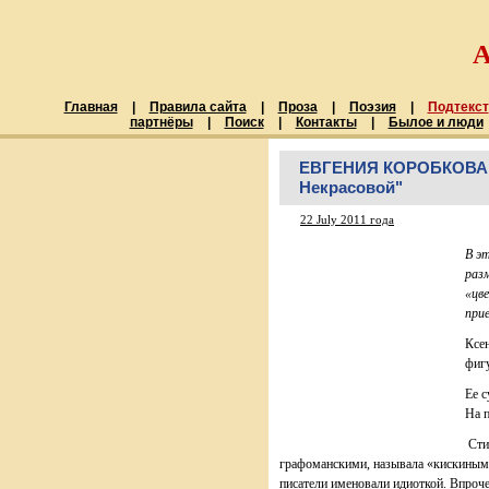
Главная
|
Правила сайта
|
Проза
|
Поэзия
|
Подтекст
партнёры
|
Поиск
|
Контакты
|
Былое и люди
ЕВГЕНИЯ КОРОБКОВА. 
Некрасовой"
22 July 2011 года
В э
раз
«цв
при
Ксе
фиг
Ее с
На п
Сти
графоманскими, называла «кискиным 
писатели именовали идиоткой. Впроч