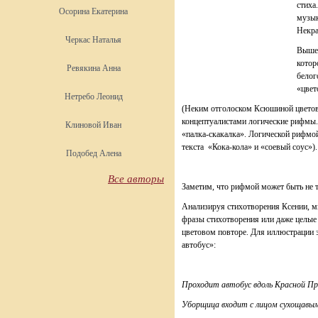
стиха
Осорина Екатерина
музык
Некра
Черкас Наталья
Выше 
котор
Ревякина Анна
белог
«цвет
Нетребо Леонид
(Неким отголоском Ксюшиной цветов
концептуалистами логические рифмы.
Клиновой Иван
«палка-скакалка». Логической рифм
текста «Кока-кола» и «соевый соус»).
Подобед Алена
Все авторы
Заметим, что рифмой может быть не т
Анализируя стихотворения Ксении, м
фразы стихотворения или даже целые с
цветовом повторе. Для иллюстрации 
автобус»:
Проходит автобус вдоль Красной Пре
Уборщица входит с лицом сухощавы