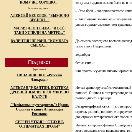
КОМУ ЖЕ ХОРОШО..."
когда авангардная поэзия была не в че
Комментариев: 3
-
Это бред
, - говорили поэтессе крит
АЛЕКСЕЙ ВЕСЕЛОВ. "ВЫРОСЛО
-
Зато организованный
, - парировал
ВЕСНОЙ..."
ритма гораздо сложнее, чем традицио
МАРИЯ ЛЕОНТЬЕВА. "И ВСЁ-
ТАКИ УСПЕЛИ НА МЕТРО..."
ВАЛЕНТИН НЕРВИН. "КОМНАТА
До самого последнего времени исслед
СМЕХА..."
такое стихи Некрасовой:
верлибры
Подтекст
белые стихи
(критика)
или просто неумение писать нормаль
НИНА ИЩЕНКО. «Русский
Лавкрафт»
Не так давно крупный отечественный
АЛЕКСАНДР БАЛТИН. ПОЭТИКА
ДРЕВНЕЙ ЗЕМЛИ: ПРОГУЛКИ ПО
вопросе. Он ввел в литературоведени
КАЛУГЕ
разновидность верлибра.
"Необычный путеводитель": Ирина
Гетероморфный стих
— это не прос
Соляная о книге Александра
строчек разного, но вполне определя
Евсюкова
две строчки четырехстопного хорея, 
СЕРГЕЙ УТКИН. "СТИХИ В
Именно гетероморфными Орлицкий на
ОТПЕЧАТКАХ ПРОЗЫ"
этого исследователь выделил три гру