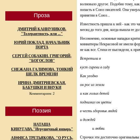
волновало другое. Подобно тому, ка
попасть в Союз писателей. Она умерла
Проза
принятии в Союз...
Известность пришла к ней - как это ч
ДМИТРИЙ КАННУНИКОВ.
месяц до того дня, когда вышла ее д
"Толерантность, или ..."
Несомненно, основные нападки критик
ЮРИЙ ПОКЛАД. НАЧАЛЬНИК
миниатюры Некрасовой не имели форм
ПОРТА
не как все. Стихи ее выглядели, к при
СЕРГЕЙ СОБАКИН. ГРИГОРИЙ-
Встретила я
"БОГОСЛОВ"
куст сирени в саду
СНЕЖАНА ГАЛИМОВА. ТОНКИЙ
ШЕЛК ВРЕМЕНИ
Как угодно
ИРИНА ДМИТРИЕВСКАЯ.
он рос из земли
БАБУШКИ И ВНУКИ
и как голых детей
Комментариев: 2
поднимал он цветы
Поэзия
в честь здоровья людей
и дождей
НАТАША
и любви.
КИНУГАВА."Игрушечный январь"
Строчки эти достаточно оригинальны 
АНФИСА ТРЕТЬЯКОВА. "О РУСЬ,