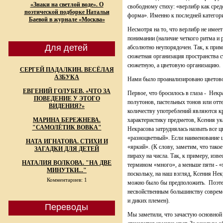
«Знаки на светлой воде». О
свободному стиху: «верлибр как сред
поэтической подборке Натальи
форма». Именно к последней категори
Баевой в журнале «Москва»
Несмотря на то, что верлибр не имее
понимании (наличие четкого ритма и 
Для детей
абсолютно неупорядочен. Так, к прим
сюжетная организация пространства 
сюжетную, а цветовую организацию.
СЕРГЕЙ ПАДАЛКИН. ВЕСЁЛАЯ
АЗБУКА
Нами было проанализировано цветово
ЕВГЕНИЙ ГОЛУБЕВ. «ЧТО ЗА
Первое, что бросилось в глаза - Некр
ПОВЕДЕНИЕ У ЭТОГО
полутонов, пастельных тонов или отт
ВИДЕНИЯ?»
количеству употреблений являются к
МАРИНА БЕРЕЖНЕВА.
характеристику предметов, Ксения ука
"САМОЛЁТИК ВОВКА"
Некрасова затруднялась назвать все ц
«разноцветный». Если наименование ц
НАТА ИГНАТОВА. СТИХИ И
«яркий». (К слову, заметим, что тако
ЗАГАДКИ ДЛЯ ДЕТЕЙ
пираху на числа. Так, к примеру, изв
НАТАЛИЯ ВОЛКОВА. "НА ДВЕ
термином «много», а меньше пяти - 
МИНУТКИ..."
поскольку, на наш взгляд, Ксения Не
Комментариев: 1
можно было бы предположить. Поэт
несвойственным большинству соврем
и диких племен).
Переводы
Мы заметили, что зачастую основной 