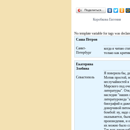
Поделиться…
Коробкова Евгения
No template variable for tags was declar
Саша Петров
Санкт-
когда я читаю ста
Петербург
только как критик
Екатерина
Злобина
Я поверила бы, да
Cевастополь
Мотив простой, н
неслучайностей я
Мирского под оче
литературы". Отк
наследии "наших в
литературоведа "
биографий и даже
доверчивой питом
бомбой: ну, надо 
оказывается, бы
произведения, и о
их можно было со
Так вот: такие ра