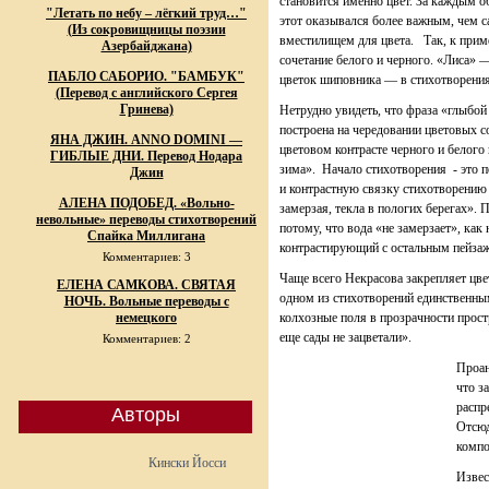
становится именно цвет. За каждым о
"Летать по небу – лёгкий труд…"
этот оказывался более важным, чем с
(Из сокровищницы поэзии
вместилищем для цвета. Так, к приме
Азербайджана)
сочетание белого и черного. «Лиса» —
ПАБЛО САБОРИО. "БАМБУК"
цветок шиповника — в стихотворения
(Перевод с английского Сергея
Гринева)
Нетрудно увидеть, что фраза «глыбой
построена на чередовании цветовых 
ЯНА ДЖИН. ANNO DOMINI —
цветовом контрасте черного и белого
ГИБЛЫЕ ДНИ. Перевод Нодара
зима». Начало стихотворения - это п
Джин
и контрастную связку стихотворению д
АЛЕНА ПОДОБЕД. «Вольно-
замерзая, текла в пологих берегах». 
невольные» переводы стихотворений
потому, что вода «не замерзает», как
Спайка Миллигана
контрастирующий с остальным пейза
Комментариев: 3
Чаще всего Некрасова закрепляет цве
ЕЛЕНА САМКОВА. СВЯТАЯ
одном из стихотворений единственны
НОЧЬ. Вольные переводы с
немецкого
колхозные поля в прозрачности простр
еще сады не зацветали».
Комментариев: 2
Проан
что з
распр
Авторы
Отсюд
компо
Кински Йосси
Извес