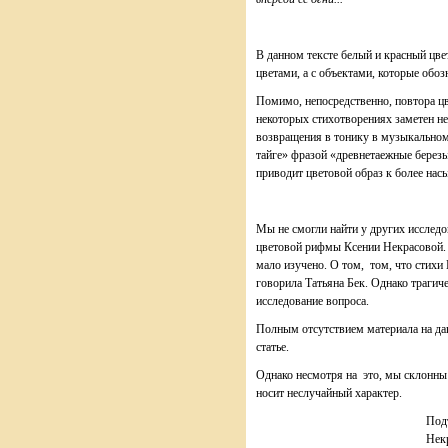
В данном тексте белый и красный цве
цветами, а с объектами, которые обозн
Помимо, непосредственно, повтора цве
некоторых стихотворениях заметен не 
возвращения в тонику в музыкальном 
тайге» фразой «древнетаежные березы
приводит цветовой образ к более на
Мы не смогли найти у других исслед
цветовой рифмы Ксении Некрасовой. 
мало изучено. О том, том, что стихи 
говорила Татьяна Бек. Однако трагич
исследование вопроса.
Полным отсутствием материала на да
статье.
Однако несмотря на это, мы склонны 
носит неслучайный характер.
Под
Нек