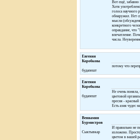
Вот ещё, забавно 
Хотя употреблено
голоса научного 
обнаружил. Нет с
мысли (обсужден
конкретного челов
оправдание, что 
впечатление. Поче
числа. Неуверенн
Евгения
Коробкова
потому что переп
будапешт
Евгения
Коробкова
Не очень поняла, 
будапешт
цветовой организ
пресня - красный
Есть азия чудес на
Вениамин
Бурмистров
И правильно не п
Сыктывкар
изложено. Просто
цветом в вашей р