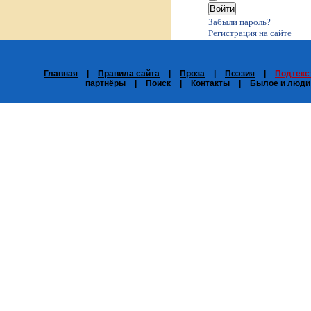
Забыли пароль?
Регистрация на сайте
Главная
|
Правила сайта
|
Проза
|
Поэзия
|
Подтекс
партнёры
|
Поиск
|
Контакты
|
Былое и люди