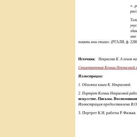
«...
р
рас
Тол
учус
зда
мне
понять мои стихи
». (РГАЛИ, ф. 2288, 
Источник
:
Некрасова К. А земля на
Стихотворения Ксении Некрасовой
Иллюстрации:
1. Обложка книги К. Некрасовой
2. Портрет Ксении Некрасовой работ
искусстве. Письма. Воспоминан
Иллюстрация предоставлена В.О.
3. Портрет К.Н. работы Р. Фалька