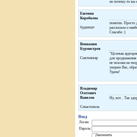
но почему-то вы е
Евгения
Коробкова
понятно. Просто 
будапешт
рассказала о наиб
Спасибо :)
Вениамин
Бурмистров
"Целевая аудтория
Сыктывкар
для продвижения 
не похожи на тво
уверяю Вас, обра
Удачи!
Владимир
Олегович
Вавилов
Ну, вот... Так зд
Севастополь
Вход
Логин:
Пароль:
Запомнить