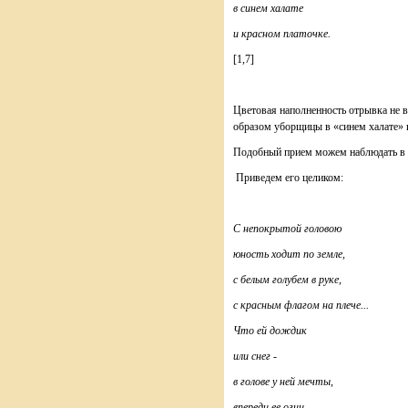
в синем халате
и красном платочке.
[1,7]
Цветовая наполненность отрывка не в
образом уборщицы в «синем халате» 
Подобный прием можем наблюдать в с
Приведем его целиком:
С непокрытой головою
юность ходит по земле,
с белым голубем в руке,
с красным флагом на плече...
Что ей дождик
или снег -
в голове у ней мечты,
впереди ее огни...