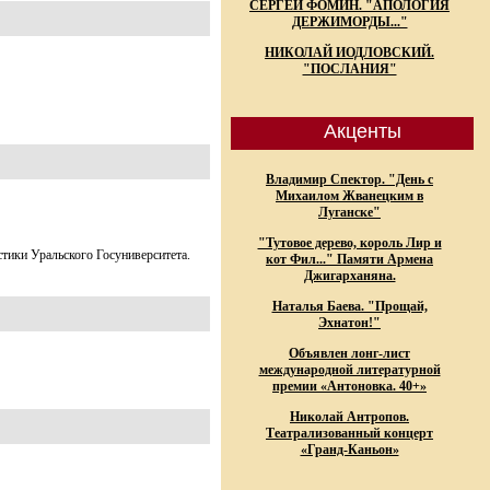
СЕРГЕЙ ФОМИН. "АПОЛОГИЯ
ДЕРЖИМОРДЫ..."
НИКОЛАЙ ИОДЛОВСКИЙ.
"ПОСЛАНИЯ"
Акценты
Владимир Спектор. "День с
Михаилом Жванецким в
Луганске"
"Тутовое дерево, король Лир и
стики Уральского Госуниверситета.
кот Фил..." Памяти Армена
Джигарханяна.
Наталья Баева. "Прощай,
Эхнатон!"
Объявлен лонг-лист
международной литературной
премии «Антоновка. 40+»
Николай Антропов.
Театрализованный концерт
«Гранд-Каньон»