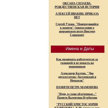
ОКСАНА СИЛАЕВА.
РОЖДЕСТВЕНСКАЯ ИСТОРИЯ
АЛЕКСЕЙ ИВАКИН. ПРИКАЗА
НЕТ
Сергей Уткин. "Повернувшийся
к памяти" (многословие о
шарьинском поэте Викторе
Смирнове)
Имена и Даты
Как проверить работодателя за
границей и не попасть на
мошенников
Александр Балтин. "Два
двухсотлетия: Достоевский и
Некрасов"
ПАМЯТИ ПЕТРА МАМОНОВА
"Идеи, в слово облеченные..."
Памяти Валентина Курбатова
"РУССКИЙ ХРИСТОС ЮРИЯ