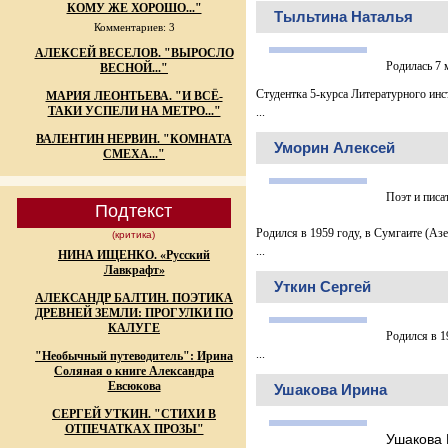
КОМУ ЖЕ ХОРОШО..."
Тыльтина Наталья
Комментариев: 3
АЛЕКСЕЙ ВЕСЕЛОВ. "ВЫРОСЛО
Родилась 7 
ВЕСНОЙ..."
Студентка 5-курса Литературного инст
МАРИЯ ЛЕОНТЬЕВА. "И ВСЁ-
ТАКИ УСПЕЛИ НА МЕТРО..."
...
ВАЛЕНТИН НЕРВИН. "КОМНАТА
Уморин Алексей
СМЕХА..."
Поэт и писа
Подтекст
Родился в 1959 году, в Сумгаите (Аз
(критика)
...
НИНА ИЩЕНКО. «Русский
Лавкрафт»
Уткин Сергей
АЛЕКСАНДР БАЛТИН. ПОЭТИКА
ДРЕВНЕЙ ЗЕМЛИ: ПРОГУЛКИ ПО
КАЛУГЕ
Родился в 1
...
"Необычный путеводитель": Ирина
Соляная о книге Александра
Евсюкова
Ушакова Ирина
СЕРГЕЙ УТКИН. "СТИХИ В
ОТПЕЧАТКАХ ПРОЗЫ"
Ушакова 