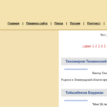
Главная
|
Правила сайта
|
Проза
|
Поэзия
|
Подтекст
|
Все |
< назад
1
2
3
4
5
Тихомиров-Тихвинский
Виктор Тих
Родился в Ленинградской области пря
...
Тойшибеков Бауржан
"Мне 58 ле