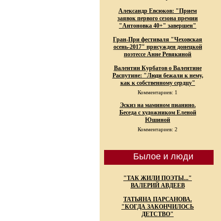
Александр Евсюков: "Прием
заявок первого сезона премии
"Антоновка 40+" завершен"
Гран-При фестиваля "Чеховская
осень-2017" присужден донецкой
поэтессе Анне Ревякиной
Валентин Курбатов о Валентине
Распутине: "Люди бежали к нему,
как к собственному сердцу"
Комментариев: 1
Эскиз на мамином пианино.
Беседа с художником Еленой
Юшиной
Комментариев: 2
Былое и люди
"ТАК ЖИЛИ ПОЭТЫ..."
ВАЛЕРИЙ АВДЕЕВ
ТАТЬЯНА ПАРСАНОВА.
"КОГДА ЗАКОНЧИЛОСЬ
ДЕТСТВО"