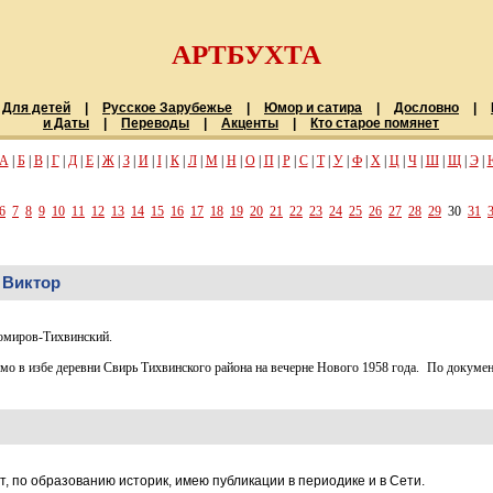
АРТБУХТА
Для детей
|
Русское Зарубежье
|
Юмор и сатира
|
Дословно
|
и Даты
|
Переводы
|
Акценты
|
Кто старое помянет
А
|
Б
|
В
|
Г
|
Д
|
Е
|
Ж
|
З
|
И
|
І
|
К
|
Л
|
М
|
Н
|
О
|
П
|
Р
|
С
|
Т
|
У
|
Ф
|
Х
|
Ц
|
Ч
|
Ш
|
Щ
|
Э
|
6
7
8
9
10
11
12
13
14
15
16
17
18
19
20
21
22
23
24
25
26
27
28
29
30
31
 Виктор
омиров-Тихвинский.
мо в избе деревни Свирь Тихвинского района на вечерне Нового 1958 года. По докумен
т, по образованию историк, имею публикации в периодике и в Сети.