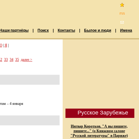
Наши партнёры
|
Поиск
|
Контакты
|
Былое и люди
|
Имена
Ю
|
Я
|
32
33
34
35
далее >
там – 4 января
Русское Зарубежье
Ингвар Коротков. "А вы пишите,
пишите..." (о Книжном салоне
"Русской литературы" в Париже)