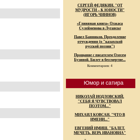
СЕРГЕЙ ФЕДЯКИН. "ОТ
МУДРОСТИ – К ЮНОСТИ"
(ИГОРЬ ЧИННОВ)
«Глиняная книга» Олжаса
Сулейменова в Луганске
Павел Банников. Преодоление
отчуждения (о "казахской
русской поэзии")
Прощание с писателем Олесем
Бузиной. Билет в бессмертие...
Комментариев: 4
Юмор и сатира
НИКОЛАЙ ИОДЛОВСКИЙ.
"СЕБЯ Я ЧУВСТВОВАЛ
ПОЭТОМ..."
МИХАИЛ КОВСАН. "ЧТО В
ИМЕНИ..."
ЕВГЕНИЙ ИМИШ. "БАЛЕТ.
МЕЧЕТЬ. ВЕРА ИВАНОВНА"