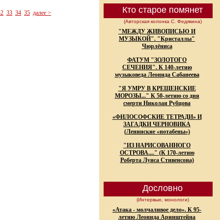
Кто старое помянет
32
33
34
35
далее >
(Авторская колонка С. Федякина)
"МЕЖДУ ЖИВОПИСЬЮ И
МУЗЫКОЙ". "Кристаллы"
Чюрлёниса
ФАТУМ "ЗОЛОТОГО
СЕЧЕНИЯ". К 140-летию
музыковеда Леонида Сабанеева
"Я УМРУ В КРЕЩЕНСКИЕ
МОРОЗЫ..." К 50-летию со дня
смерти Николая Рубцова
«ФИЛОСОФСКИЕ ТЕТРАДИ» И
ЗАГАДКИ ЧЕРНОВИКА
(Ленинские «нотабены»)
"ИЗ НАРИСОВАННОГО
ОСТРОВА...." (К 170-летию
Роберта Луиса Стивенсона)
Дословно
(Интервью, монологи)
«Атака - молчаливое дело». К 95-
летию Леонида Аринштейна