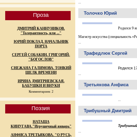
...
Толочко Юрий
Проза
Родился 9 я
ДМИТРИЙ КАННУНИКОВ.
"Толерантность, или ..."
Магистр искусства (специальность «Р
ЮРИЙ ПОКЛАД. НАЧАЛЬНИК
...
ПОРТА
Трафедлюк Сергей
СЕРГЕЙ СОБАКИН. ГРИГОРИЙ-
"БОГОСЛОВ"
СНЕЖАНА ГАЛИМОВА. ТОНКИЙ
Родился 1
ШЕЛК ВРЕМЕНИ
...
ИРИНА ДМИТРИЕВСКАЯ.
Третьякова Анфиса
БАБУШКИ И ВНУКИ
Комментариев: 2
...
Поэзия
Трибушный Дмитрий
НАТАША
Трибушны
КИНУГАВА."Игрушечный январь"
...
АНФИСА ТРЕТЬЯКОВА. "О РУСЬ,