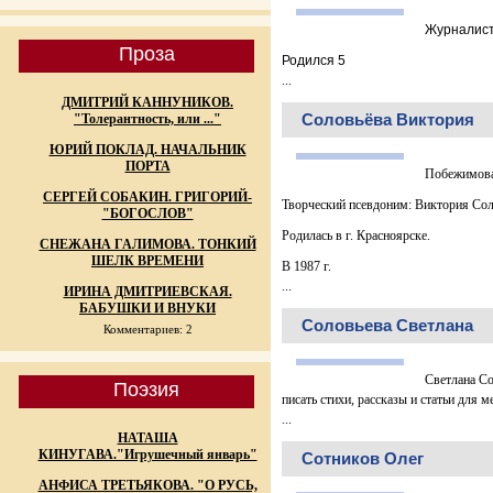
Журналист,
Проза
Родился 5
...
ДМИТРИЙ КАННУНИКОВ.
Соловьёва Виктория
"Толерантность, или ..."
ЮРИЙ ПОКЛАД. НАЧАЛЬНИК
ПОРТА
Побежимова
СЕРГЕЙ СОБАКИН. ГРИГОРИЙ-
Творческий псевдоним: Виктория Со
"БОГОСЛОВ"
Родилась в г. Красноярске.
СНЕЖАНА ГАЛИМОВА. ТОНКИЙ
ШЕЛК ВРЕМЕНИ
В 1987 г.
...
ИРИНА ДМИТРИЕВСКАЯ.
БАБУШКИ И ВНУКИ
Соловьева Светлана
Комментариев: 2
Светлана Со
Поэзия
писать стихи, рассказы и статьи для м
...
НАТАША
КИНУГАВА."Игрушечный январь"
Сотников Олег
АНФИСА ТРЕТЬЯКОВА. "О РУСЬ,