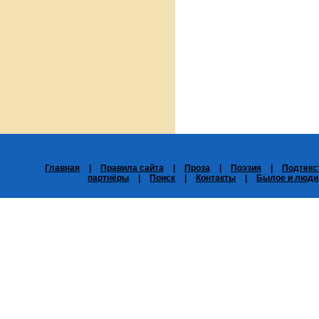
Главная
|
Правила сайта
|
Проза
|
Поэзия
|
Подтекс
партнёры
|
Поиск
|
Контакты
|
Былое и люди