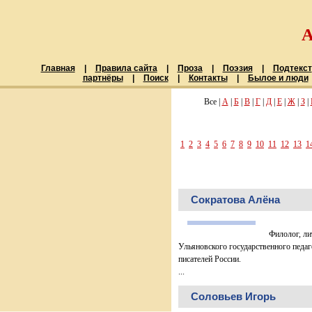
Главная
|
Правила сайта
|
Проза
|
Поэзия
|
Подтекст
партнёры
|
Поиск
|
Контакты
|
Былое и люди
Все |
А
|
Б
|
В
|
Г
|
Д
|
Е
|
Ж
|
З
|
1
2
3
4
5
6
7
8
9
10
11
12
13
1
Сократова Алёна
Филолог, ли
Ульяновского государственного педаг
писателей России.
...
Соловьев Игорь