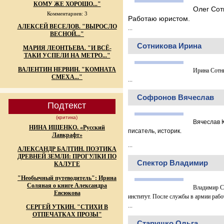
КОМУ ЖЕ ХОРОШО..."
Олег Сот
Комментариев: 3
Работаю юристом.
АЛЕКСЕЙ ВЕСЕЛОВ. "ВЫРОСЛО
...
ВЕСНОЙ..."
Сотникова Ирина
МАРИЯ ЛЕОНТЬЕВА. "И ВСЁ-
ТАКИ УСПЕЛИ НА МЕТРО..."
ВАЛЕНТИН НЕРВИН. "КОМНАТА
Ирина Сотни
СМЕХА..."
...
Софронов Вячеслав
Подтекст
(критика)
Вячеслав 
НИНА ИЩЕНКО. «Русский
писатель, историк.
Лавкрафт»
...
АЛЕКСАНДР БАЛТИН. ПОЭТИКА
ДРЕВНЕЙ ЗЕМЛИ: ПРОГУЛКИ ПО
Спектор Владимир
КАЛУГЕ
"Необычный путеводитель": Ирина
Соляная о книге Александра
Владимир Сп
Евсюкова
институт. После службы в армии рабо
...
СЕРГЕЙ УТКИН. "СТИХИ В
ОТПЕЧАТКАХ ПРОЗЫ"
Старушко Ольга