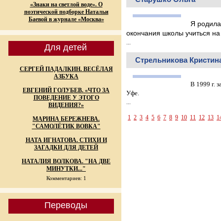
«Знаки на светлой воде». О
поэтической подборке Натальи
Баевой в журнале «Москва»
Я родила
окончания школы учиться на
...
Для детей
Стрельникова Кристин
СЕРГЕЙ ПАДАЛКИН. ВЕСЁЛАЯ
АЗБУКА
В 1999 г. 
ЕВГЕНИЙ ГОЛУБЕВ. «ЧТО ЗА
Уфе.
ПОВЕДЕНИЕ У ЭТОГО
...
ВИДЕНИЯ?»
1
2
3
4
5
6
7
8
9
10
11
12
13
1
МАРИНА БЕРЕЖНЕВА.
"САМОЛЁТИК ВОВКА"
НАТА ИГНАТОВА. СТИХИ И
ЗАГАДКИ ДЛЯ ДЕТЕЙ
НАТАЛИЯ ВОЛКОВА. "НА ДВЕ
МИНУТКИ..."
Комментариев: 1
Переводы