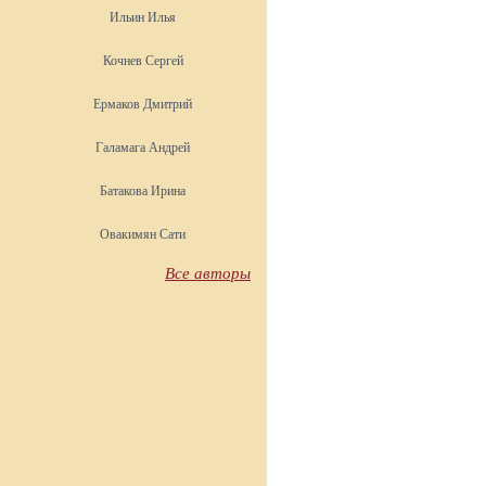
Ильин Илья
Кочнев Сергей
Ермаков Дмитрий
Галамага Андрей
Батакова Ирина
Овакимян Сати
Все авторы