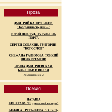
Проза
ДМИТРИЙ КАННУНИКОВ.
"Толерантность, или ..."
ЮРИЙ ПОКЛАД. НАЧАЛЬНИК
ПОРТА
СЕРГЕЙ СОБАКИН. ГРИГОРИЙ-
"БОГОСЛОВ"
СНЕЖАНА ГАЛИМОВА. ТОНКИЙ
ШЕЛК ВРЕМЕНИ
ИРИНА ДМИТРИЕВСКАЯ.
БАБУШКИ И ВНУКИ
Комментариев: 2
Поэзия
НАТАША
КИНУГАВА."Игрушечный январь"
АНФИСА ТРЕТЬЯКОВА. "О РУСЬ,