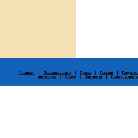
Главная
|
Правила сайта
|
Проза
|
Поэзия
|
Подтекс
партнёры
|
Поиск
|
Контакты
|
Былое и люди