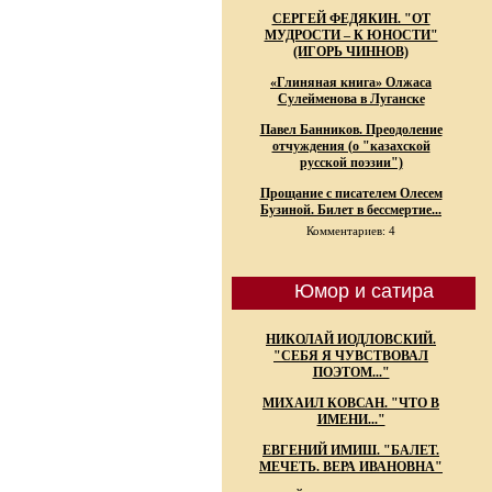
СЕРГЕЙ ФЕДЯКИН. "ОТ
МУДРОСТИ – К ЮНОСТИ"
(ИГОРЬ ЧИННОВ)
«Глиняная книга» Олжаса
Сулейменова в Луганске
Павел Банников. Преодоление
отчуждения (о "казахской
русской поэзии")
Прощание с писателем Олесем
Бузиной. Билет в бессмертие...
Комментариев: 4
Юмор и сатира
НИКОЛАЙ ИОДЛОВСКИЙ.
"СЕБЯ Я ЧУВСТВОВАЛ
ПОЭТОМ..."
МИХАИЛ КОВСАН. "ЧТО В
ИМЕНИ..."
ЕВГЕНИЙ ИМИШ. "БАЛЕТ.
МЕЧЕТЬ. ВЕРА ИВАНОВНА"