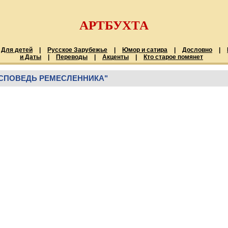
АРТБУХТА
Для детей
|
Русское Зарубежье
|
Юмор и сатира
|
Дословно
|
и Даты
|
Переводы
|
Акценты
|
Кто старое помянет
ИСПОВЕДЬ РЕМЕСЛЕННИКА"