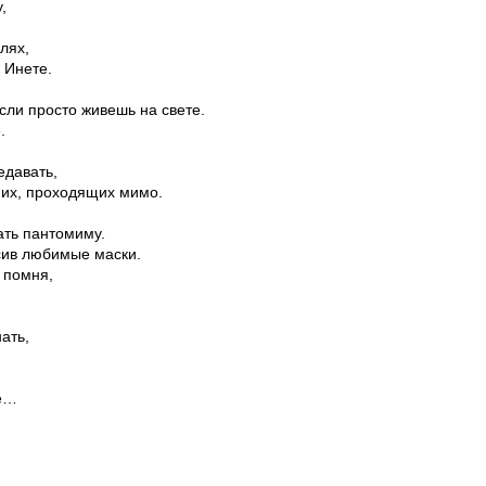
,
лях,
 Инете.
если просто живешь на свете.
.
едавать,
них, проходящих мимо.
рать пантомиму.
сив любимые маски.
 помня,
ать,
те…