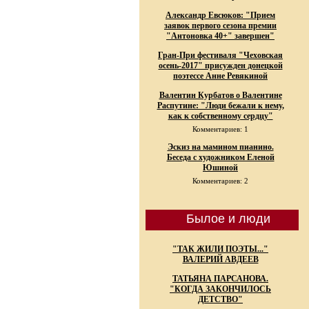
Александр Евсюков: "Прием
заявок первого сезона премии
"Антоновка 40+" завершен"
Гран-При фестиваля "Чеховская
осень-2017" присужден донецкой
поэтессе Анне Ревякиной
Валентин Курбатов о Валентине
Распутине: "Люди бежали к нему,
как к собственному сердцу"
Комментариев: 1
Эскиз на мамином пианино.
Беседа с художником Еленой
Юшиной
Комментариев: 2
Былое и люди
"ТАК ЖИЛИ ПОЭТЫ..."
ВАЛЕРИЙ АВДЕЕВ
ТАТЬЯНА ПАРСАНОВА.
"КОГДА ЗАКОНЧИЛОСЬ
ДЕТСТВО"