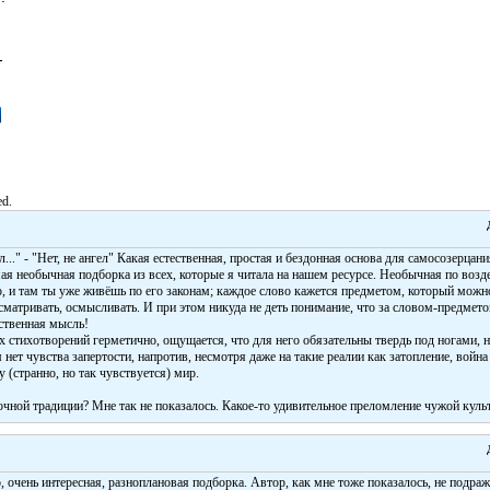
-
ed.
л..." - "Нет, не ангел" Какая естественная, простая и бездонная основа для самосозерцани
мая необычная подборка из всех, которые я читала на нашем ресурсе. Необычная по возд
о, и там ты уже живёшь по его законам; каждое слово кажется предметом, который можно
сматривать, осмысливать. И при этом никуда не деть понимание, что за словом-предметом
ственная мысль!
х стихотворений герметично, ощущается, что для него обязательны твердь под ногами, н
м нет чувства запертости, напротив, несмотря даже на такие реалии как затопление, войн
 (странно, но так чувствуется) мир.
чной традиции? Мне так не показалось. Какое-то удивительное преломление чужой культ
, очень интересная, разноплановая подборка. Автор, как мне тоже показалось, не подраж