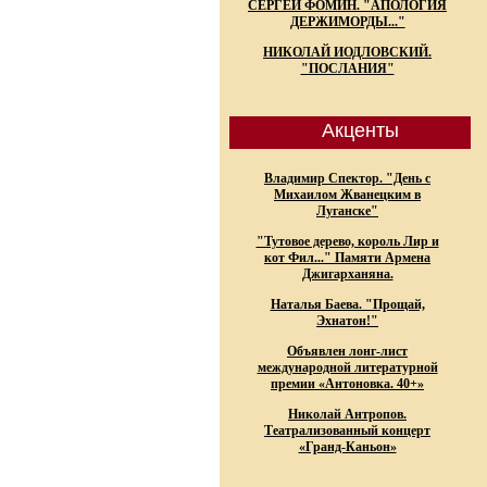
СЕРГЕЙ ФОМИН. "АПОЛОГИЯ
ДЕРЖИМОРДЫ..."
НИКОЛАЙ ИОДЛОВСКИЙ.
"ПОСЛАНИЯ"
Акценты
Владимир Спектор. "День с
Михаилом Жванецким в
Луганске"
"Тутовое дерево, король Лир и
кот Фил..." Памяти Армена
Джигарханяна.
Наталья Баева. "Прощай,
Эхнатон!"
Объявлен лонг-лист
международной литературной
премии «Антоновка. 40+»
Николай Антропов.
Театрализованный концерт
«Гранд-Каньон»