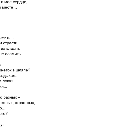
 в мое сердце,
ом месте…
жить...
 страсти,
во власти,
е сломить...
а.
неток в шляпе?
здыхал...
е пока»
и...
о разных –
ежных, страстных,
...
ого?
уг