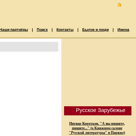
Наши партнёры
|
Поиск
|
Контакты
|
Былое и люди
|
Имена
Русское Зарубежье
Ингвар Коротков. "А вы пишите,
пишите..." (о Книжном салоне
"Русской литературы" в Париже)