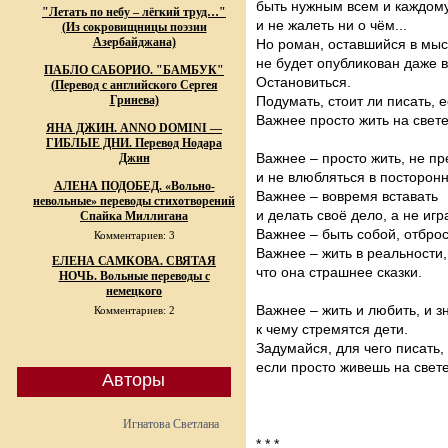
быть нужным всем и каждому
"Летать по небу – лёгкий труд…"
и не жалеть ни о чём...
(Из сокровищницы поэзии
Азербайджана)
Но роман, оставшийся в мыс
не будет опубликован даже в
ПАБЛО САБОРИО. "БАМБУК"
Остановиться.
(Перевод с английского Сергея
Гринева)
Подумать, стоит ли писать, 
Важнее просто жить на свете
ЯНА ДЖИН. ANNO DOMINI —
ГИБЛЫЕ ДНИ. Перевод Нодара
Важнее – просто жить, не пр
Джин
и не влюбляться в посторон
АЛЕНА ПОДОБЕД. «Вольно-
Важнее – вовремя вставать
невольные» переводы стихотворений
и делать своё дело, а не иг
Спайка Миллигана
Важнее – быть собой, отбро
Комментариев: 3
Важнее – жить в реальности,
ЕЛЕНА САМКОВА. СВЯТАЯ
что она страшнее сказки.
НОЧЬ. Вольные переводы с
немецкого
Важнее – жить и любить, и зн
Комментариев: 2
к чему стремятся дети.
Задумайся, для чего писать,
если просто живешь на све
Авторы
Игнатова Светлана
* * *