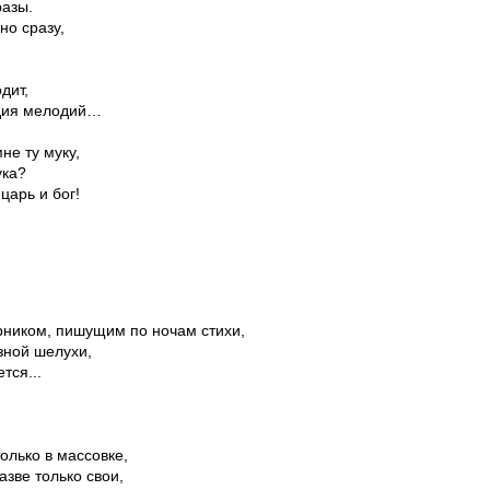
азы.
но сразу,
дит,
дия мелодий…
не ту муку,
ука?
царь и бог!
рником, пишущим по ночам стихи,
азной шелухи,
тся...
олько в массовке,
азве только свои,