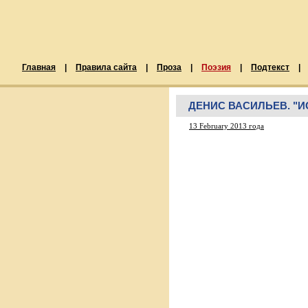
Главная
|
Правила сайта
|
Проза
|
Поэзия
|
Подтекст
|
ДЕНИС ВАСИЛЬЕВ. "
13 February 2013 года