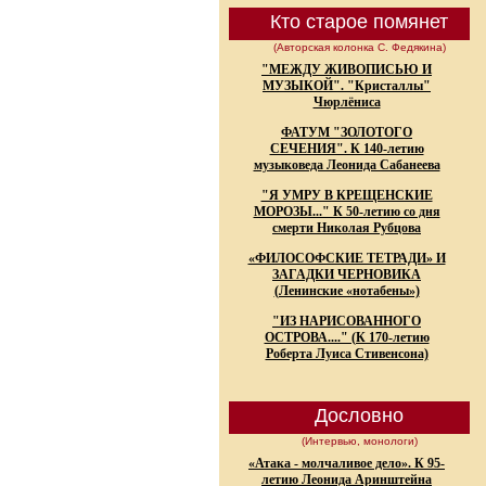
Кто старое помянет
(Авторская колонка С. Федякина)
"МЕЖДУ ЖИВОПИСЬЮ И
МУЗЫКОЙ". "Кристаллы"
Чюрлёниса
ФАТУМ "ЗОЛОТОГО
СЕЧЕНИЯ". К 140-летию
музыковеда Леонида Сабанеева
"Я УМРУ В КРЕЩЕНСКИЕ
МОРОЗЫ..." К 50-летию со дня
смерти Николая Рубцова
«ФИЛОСОФСКИЕ ТЕТРАДИ» И
ЗАГАДКИ ЧЕРНОВИКА
(Ленинские «нотабены»)
"ИЗ НАРИСОВАННОГО
ОСТРОВА...." (К 170-летию
Роберта Луиса Стивенсона)
Дословно
(Интервью, монологи)
«Атака - молчаливое дело». К 95-
летию Леонида Аринштейна