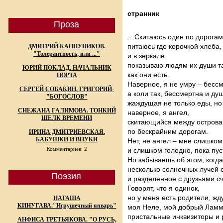
странник
Проза
…Cкитаюсь один по дорога
питаюсь где корочкой хлеба,
ДМИТРИЙ КАННУНИКОВ.
"Толерантность, или ..."
и в зеркале
показываю людям их души т
ЮРИЙ ПОКЛАД. НАЧАЛЬНИК
как они есть.
ПОРТА
Наверное, я не умру – бесс
СЕРГЕЙ СОБАКИН. ГРИГОРИЙ-
а коли так, бессмертна и ду
"БОГОСЛОВ"
жаждущая не только еды, но
СНЕЖАНА ГАЛИМОВА. ТОНКИЙ
наверное, я ангел,
ШЕЛК ВРЕМЕНИ
скитающийся между острова
по бескрайним дорогам.
ИРИНА ДМИТРИЕВСКАЯ.
БАБУШКИ И ВНУКИ
Нет, не ангел – мне слишком
Комментариев: 2
и слишком голодно, пока пус
Но забываешь об этом, когд
несколько солнечных лучей с
Поэзия
и разделенное с друзьями сч
Говорят, что я одинок,
но у меня есть родители, ж
НАТАША
КИНУГАВА."Игрушечный январь"
моя Неле, мой добрый Ламм
пристальные инквизиторы и 
АНФИСА ТРЕТЬЯКОВА. "О РУСЬ,