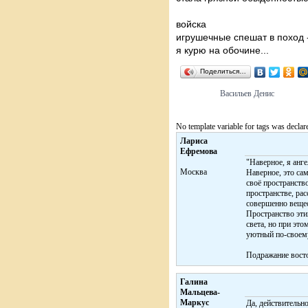
войска
игрушечные спешат в поход 
я курю на обочине...
Поделиться…
Васильев Денис
No template variable for tags was declar
Лариса
Ефремова
"Наверное, я анге
Москва
Наверное, это са
своё пространств
пространстве, рас
совершенно веще
Пространство эти
света, но при это
уютный по-своему
Подражание восто
Галина
Мальцева-
Маркус
Да, действительно