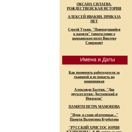
ОКСАНА СИЛАЕВА.
РОЖДЕСТВЕНСКАЯ ИСТОРИЯ
АЛЕКСЕЙ ИВАКИН. ПРИКАЗА
НЕТ
Сергей Уткин. "Повернувшийся
к памяти" (многословие о
шарьинском поэте Викторе
Смирнове)
Имена и Даты
Как проверить работодателя за
границей и не попасть на
мошенников
Александр Балтин. "Два
двухсотлетия: Достоевский и
Некрасов"
ПАМЯТИ ПЕТРА МАМОНОВА
"Идеи, в слово облеченные..."
Памяти Валентина Курбатова
"РУССКИЙ ХРИСТОС ЮРИЯ