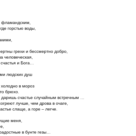
м фламандским,
 где горстью воды,
акими,
мертны грехи и бессмертно добро,
ша человеческая,
 счастья и Бога…
ми людских душ
 холодно в мороз
то брюхо.
а даришь счастье случайным встречным …
огреют лучше, чем дрова в очаге,
астье слаще, а горе – легче.
дущие меня,
е,
радостные в бунте гезы…