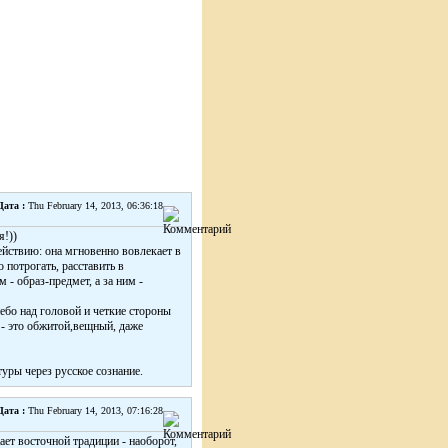
Дата :
Thu February 14, 2013, 06:36:18
я!))
ействию: она мгновенно вовлекает в
 потрогать, расставить в
 - образ-предмет, а за ним -
ебо над головой и четкие стороны
а - это обжитой,вещный, даже
уры через русское сознание.
Дата :
Thu February 14, 2013, 07:16:28
ает восточной традиции - наоборот,