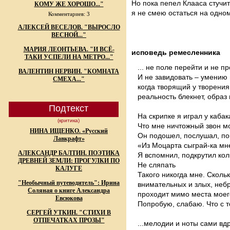
Но пока пепел Клааса стучит
КОМУ ЖЕ ХОРОШО..."
я не смею остаться на одн
Комментариев: 3
АЛЕКСЕЙ ВЕСЕЛОВ. "ВЫРОСЛО
ВЕСНОЙ..."
МАРИЯ ЛЕОНТЬЕВА. "И ВСЁ-
исповедь ремесленника
ТАКИ УСПЕЛИ НА МЕТРО..."
... не поле перейти и не про
ВАЛЕНТИН НЕРВИН. "КОМНАТА
И не завидовать – умению и
СМЕХА..."
когда творящий у творения 
реальность блекнет, образ н
Подтекст
На скрипке я играл у кабак
(критика)
Что мне ничтожный звон мо
НИНА ИЩЕНКО. «Русский
Он подошел, послушал, пов
Лавкрафт»
«Из Моцарта сыграй-ка мн
АЛЕКСАНДР БАЛТИН. ПОЭТИКА
Я вспомнил, подкрутил колк
ДРЕВНЕЙ ЗЕМЛИ: ПРОГУЛКИ ПО
Не сляпать
КАЛУГЕ
Такого никогда мне. Скольк
"Необычный путеводитель": Ирина
внимательных и злых, небр
Соляная о книге Александра
проходит мимо места моего
Евсюкова
Попробую, слабаю. Что с т
СЕРГЕЙ УТКИН. "СТИХИ В
ОТПЕЧАТКАХ ПРОЗЫ"
...мелодии и ноты сами вдр