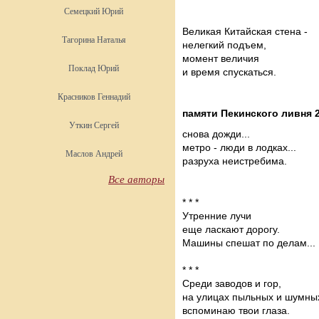
Семецкий Юрий
Великая Китайская стена -
Тагорина Наталья
нелегкий подъем,
момент величия
Поклад Юрий
и время спускаться.
Красников Геннадий
памяти Пекинского ливня 2
Уткин Сергей
снова дожди...
метро - люди в лодках...
Маслов Андрей
разруха неистребима.
Все авторы
* * *
Утренние лучи
еще ласкают дорогу.
Машины спешат по делам...
* * *
Среди заводов и гор,
на улицах пыльных и шумны
вспоминаю твои глаза.