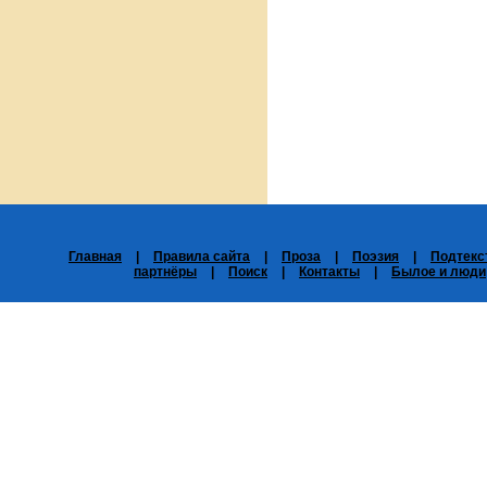
Главная
|
Правила сайта
|
Проза
|
Поэзия
|
Подтекс
партнёры
|
Поиск
|
Контакты
|
Былое и люди