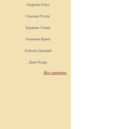
Андреева Ольга
Гавальда Руслан
Бурденко Галина
Блажевич Ирина
Бобылев Дмитрий
Джин Нодар
Все авторы