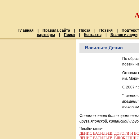
Главная
|
Правила сайта
|
Проза
|
Поэзия
|
Подтекст
партнёры
|
Поиск
|
Контакты
|
Былое и люди
Васильев Денис
По образ
поэзии н
Окончил 
им. Мори
С 2007 г.
"...
живя с
времени 
таковыми
Феномен этот более грамотные
друга японской, китайской и р
Читайте также:
ДЕНИС ВАСИЛЬЕВ. ДОРОГИ И В
ДЕНИС ВАСИЛЬЕВ. ВЛЮБЛЕННЫ