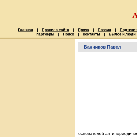
Главная
|
Правила сайта
|
Проза
|
Поэзия
|
Подтекст
партнёры
|
Поиск
|
Контакты
|
Былое и люди
Банников Павел
основателей антипериодичес