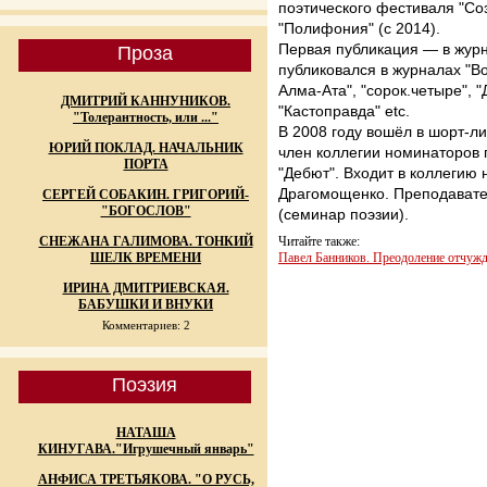
поэтического фестиваля "Соз
"Полифония" (с 2014).
Первая публикация — в журн
Проза
публиковался в журналах
"В
Алма-Ата", "сорок.четыре", 
ДМИТРИЙ КАННУНИКОВ.
"Кастоправда" etc.
"Толерантность, или ..."
В 2008 году вошёл в шорт-ли
ЮРИЙ ПОКЛАД. НАЧАЛЬНИК
член коллегии номинаторов 
ПОРТА
"Дебют". Входит в коллегию
Драгомощенко. Преподавате
СЕРГЕЙ СОБАКИН. ГРИГОРИЙ-
"БОГОСЛОВ"
(семинар поэзии).
СНЕЖАНА ГАЛИМОВА. ТОНКИЙ
Читайте также:
ШЕЛК ВРЕМЕНИ
Павел Банников. Преодоление отчужде
ИРИНА ДМИТРИЕВСКАЯ.
БАБУШКИ И ВНУКИ
Комментариев: 2
Поэзия
НАТАША
КИНУГАВА."Игрушечный январь"
АНФИСА ТРЕТЬЯКОВА. "О РУСЬ,