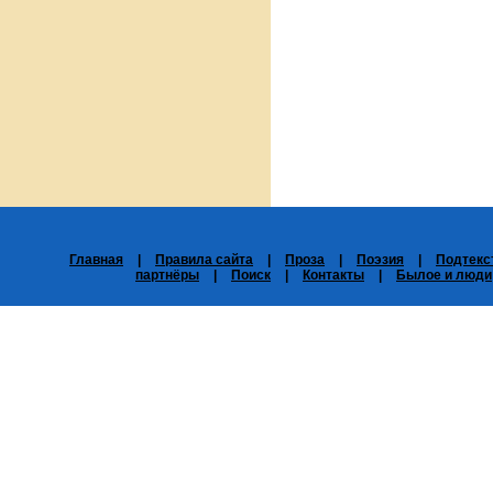
Главная
|
Правила сайта
|
Проза
|
Поэзия
|
Подтекс
партнёры
|
Поиск
|
Контакты
|
Былое и люди