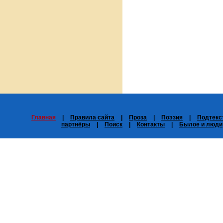
Главная
|
Правила сайта
|
Проза
|
Поэзия
|
Подтекс
партнёры
|
Поиск
|
Контакты
|
Былое и люди