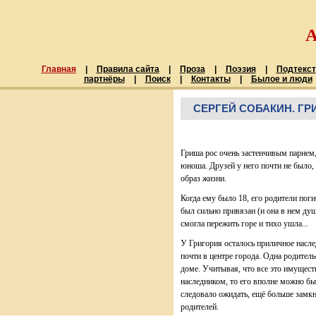
Главная
|
Правила сайта
|
Проза
|
Поэзия
|
Подтекст
партнёры
|
Поиск
|
Контакты
|
Былое и люди
СЕРГЕЙ СОБАКИН. Г
Гриша рос очень застенчивым парнем,
юноша. Друзей у него почти не было
образ жизни.
Когда ему было 18, его родители пог
был сильно привязан (и она в нем душ
смогла пережить горе и тихо ушла...
У Григория осталось приличное насле
почти в центре города. Одна родител
доме. Учитывая, что все это имущес
наследником, то его вполне можно был
следовало ожидать, ещё больше замкн
родителей.