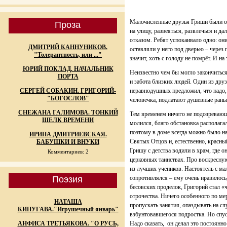
Малочисленные друзья Гриши были оч
Проза
на улицу, развеяться, развлечься и д
отказом. Ребят успокаивало одно: они
ДМИТРИЙ КАННУНИКОВ.
оставляли у него под дверью – через 
"Толерантность, или ..."
значит, хоть с голоду не помрёт. И на
ЮРИЙ ПОКЛАД. НАЧАЛЬНИК
Неизвестно чем бы могло закончитьс
ПОРТА
и забота близких людей. Один из дру
СЕРГЕЙ СОБАКИН. ГРИГОРИЙ-
неравнодушных предложил, что надо, 
"БОГОСЛОВ"
человечка, подлатают душевные раны 
СНЕЖАНА ГАЛИМОВА. ТОНКИЙ
Тем временем ничего не подозревающ
ШЕЛК ВРЕМЕНИ
молился, благо обстановка располаг
поэтому в доме всегда можно было на
ИРИНА ДМИТРИЕВСКАЯ.
Святых Отцов и, естественно, красны
БАБУШКИ И ВНУКИ
Гришу с детства водили в храм, где 
Комментариев: 2
церковных таинствах. Про воскресну
из лучших учеников. Настоятель с ма
Поэзия
сопротивлялся – ему очень нравилось, 
бесовских проделок, Григорий стал «ч
отрочества. Ничего особенного по мер
НАТАША
пропускать занятия, опаздывать на с
КИНУГАВА."Игрушечный январь"
взбунтовавшегося подростка. Но спус
АНФИСА ТРЕТЬЯКОВА. "О РУСЬ,
Надо сказать, он делал это постоянно