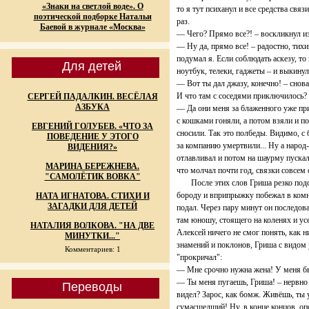
«Знаки на светлой воде». О
то я тут психанул и все средства св
поэтической подборке Натальи
раз.
Баевой в журнале «Москва»
— Чего? Прямо все?! – воскликнул и
— Ну да, прямо все! – радостно, тих
подумал я. Если соблюдать аскезу, то 
Для детей
ноутбук, телеки, гаджеты – и выкину
— Вот ты дал джазу, конечно! – сно
И что там с соседями приключилось?
СЕРГЕЙ ПАДАЛКИН. ВЕСЁЛАЯ
АЗБУКА
— Да они меня за блаженного уже прин
с кошками гоняли, а потом взяли и п
ЕВГЕНИЙ ГОЛУБЕВ. «ЧТО ЗА
сносили. Так это полбеды. Видимо, с
ПОВЕДЕНИЕ У ЭТОГО
за компанию умертвили... Ну а народ-
ВИДЕНИЯ?»
отлавливал и потом на шаурму пускал
МАРИНА БЕРЕЖНЕВА.
что молчал почти год, связки совсем 
"САМОЛЁТИК ВОВКА"
После этих слов Гриша резко подск
бороду и вприпрыжку побежал в комна
НАТА ИГНАТОВА. СТИХИ И
ЗАГАДКИ ДЛЯ ДЕТЕЙ
подал. Через пару минут он последова
там юношу, стоящего на коленях и ус
НАТАЛИЯ ВОЛКОВА. "НА ДВЕ
Алексей ничего не смог понять, как 
МИНУТКИ..."
знамений и поклонов, Гриша с видом
Комментариев: 1
"прокричал":
— Мне срочно нужна жена! У меня б
— Ты меня пугаешь, Гриша! – нервно 
Переводы
видел? Зарос, как бомж. Живёшь, ты 
сумасшедший! Ну, в конце концов, оп