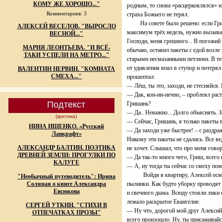
КОМУ ЖЕ ХОРОШО..."
родным, то снова «расцерковлялся» и
Комментариев: 3
страха Божьего не терял.
На совете было решено: если Григор
АЛЕКСЕЙ ВЕСЕЛОВ. "ВЫРОСЛО
максимум трёх недель, нужно вызыват
ВЕСНОЙ..."
Господи, меня грешного... В погожий 
МАРИЯ ЛЕОНТЬЕВА. "И ВСЁ-
обычаю, оставил пакеты с едой возле
ТАКИ УСПЕЛИ НА МЕТРО..."
старыми несмазанными петлями. В те
от удивления впал в ступор и потеря
ВАЛЕНТИН НЕРВИН. "КОМНАТА
СМЕХА..."
прошептал:
— Лёш, ты это, заходи, не стесняйся.
— Дак, кон-нн-нечно, – проблеял ра
Подтекст
Гришань?
— Да.. Неважно... Долго объяснять. З
(критика)
— Сейчас, Гришань, я только пакеты 
НИНА ИЩЕНКО. «Русский
— Да заходи уже быстрее! – с раздраж
Лавкрафт»
Никому эти пакеты не сдались. Все в
АЛЕКСАНДР БАЛТИН. ПОЭТИКА
не хочет. Слышал, что про меня гово
ДРЕВНЕЙ ЗЕМЛИ: ПРОГУЛКИ ПО
— Да так-то много чего, Гриш, всего 
КАЛУГЕ
— А, ну тогда ты сейчас со смеху п
Войдя в квартиру, Алексей осмотре
"Необычный путеводитель": Ирина
Соляная о книге Александра
пылинки. Как будто уборку проводят п
Евсюкова
и свечного дыма. Всюду стояли лики с
лежало раскрытое Евангелие.
СЕРГЕЙ УТКИН. "СТИХИ В
— Ну что, дорогой мой друг Алексий?
ОТПЕЧАТКАХ ПРОЗЫ"
всего произошло. Ну, ты присаживайся