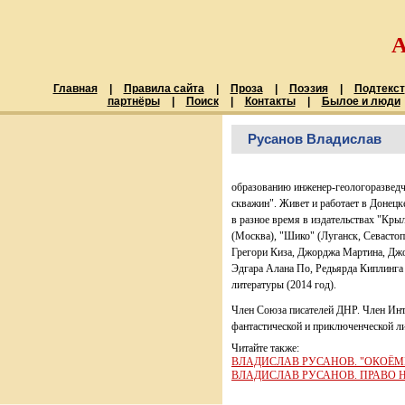
Главная
|
Правила сайта
|
Проза
|
Поэзия
|
Подтекст
партнёры
|
Поиск
|
Контакты
|
Былое и люди
Русанов Владислав
образованию инженер-геологоразведчи
скважин". Живет и работает в Донецк
в разное время в издательствах "Кр
(Москва), "Шико" (Луганск, Севастоп
Грегори Киза, Джорджа Мартина, Джо
Эдгара Алана По, Редьярда Киплинга 
литературы (2014 год).
Член Союза писателей ДНР. Член Инт
фантастической и приключенческой л
Читайте также:
ВЛАДИСЛАВ РУСАНОВ. "ОКОЁМЫ
ВЛАДИСЛАВ РУСАНОВ. ПРАВО 