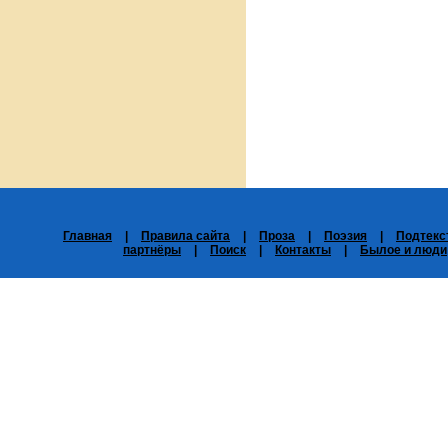
Главная
|
Правила сайта
|
Проза
|
Поэзия
|
Подтекс
партнёры
|
Поиск
|
Контакты
|
Былое и люди