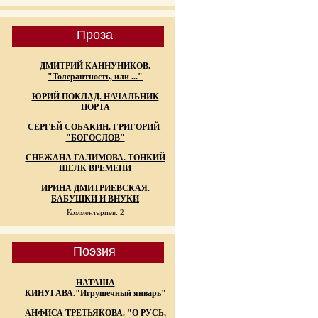
Проза
ДМИТРИЙ КАННУНИКОВ.
"Толерантность, или ..."
ЮРИЙ ПОКЛАД. НАЧАЛЬНИК
ПОРТА
СЕРГЕЙ СОБАКИН. ГРИГОРИЙ-
"БОГОСЛОВ"
СНЕЖАНА ГАЛИМОВА. ТОНКИЙ
ШЕЛК ВРЕМЕНИ
ИРИНА ДМИТРИЕВСКАЯ.
БАБУШКИ И ВНУКИ
Комментариев: 2
Поэзия
НАТАША
КИНУГАВА."Игрушечный январь"
АНФИСА ТРЕТЬЯКОВА. "О РУСЬ,