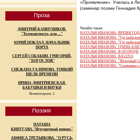
«Проявление». Училась в Ли
(семинар поэзии Геннадия К
Проза
Читайте также:
ДМИТРИЙ КАННУНИКОВ.
НАТАЛЬЯ ИВАНОВА. ВРЕМЯ ГОД
"Толерантность, или ..."
НАТАЛЬЯ ИВАНОВА. "Где рыба-кит мо
НАТАЛЬЯ ИВАНОВА. "Где рыба-кит мо
ЮРИЙ ПОКЛАД. НАЧАЛЬНИК
НАТАЛЬЯ ИВАНОВА. ОЧЕНЬ БЛИ
ПОРТА
НАТАЛЬЯ ИВАНОВА. В ОГОРОДЕ
СЕРГЕЙ СОБАКИН. ГРИГОРИЙ-
НАТАЛЬЯ ИВАНОВА. BALENA
"БОГОСЛОВ"
НАТАЛЬЯ ИВАНОВА. "Яблочный Сп
НАТАЛЬЯ ИВАНОВА. "Саламанки сло
СНЕЖАНА ГАЛИМОВА. ТОНКИЙ
ШЕЛК ВРЕМЕНИ
ИРИНА ДМИТРИЕВСКАЯ.
БАБУШКИ И ВНУКИ
Комментариев: 2
Поэзия
НАТАША
КИНУГАВА."Игрушечный январь"
АНФИСА ТРЕТЬЯКОВА. "О РУСЬ,