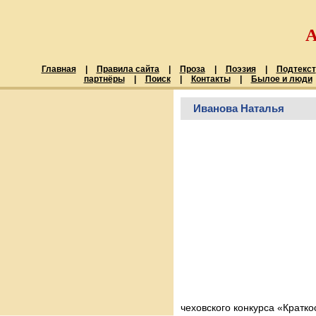
Главная
|
Правила сайта
|
Проза
|
Поэзия
|
Подтекст
партнёры
|
Поиск
|
Контакты
|
Былое и люди
Иванова Наталья
чеховского конкурса «Кратко