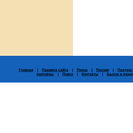
Главная
|
Правила сайта
|
Проза
|
Поэзия
|
Подтекс
партнёры
|
Поиск
|
Контакты
|
Былое и люди