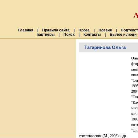
Главная
|
Правила сайта
|
Проза
|
Поэзия
|
Подтекст
партнёры
|
Поиск
|
Контакты
|
Былое и люди
Татаринова Ольга
Оль
февр
книг
писа
"Сов
1995
2004
"Син
"Кам
мно
колл
1993
поэз
"Оли
стихотворения (М., 2003) и др.