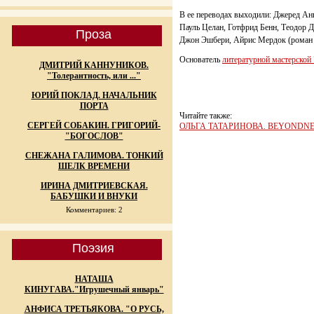
В ее переводах выходили: Джеред Анг
Пауль Целан, Готфрид Бенн, Теодор Д
Проза
Джон Эшбери, Айрис Мердок (роман "
Основатель
литературной мастерской
ДМИТРИЙ КАННУНИКОВ.
"Толерантность, или ..."
ЮРИЙ ПОКЛАД. НАЧАЛЬНИК
ПОРТА
Читайте также:
СЕРГЕЙ СОБАКИН. ГРИГОРИЙ-
ОЛЬГА ТАТАРИНОВА. BEYONDNESS
"БОГОСЛОВ"
СНЕЖАНА ГАЛИМОВА. ТОНКИЙ
ШЕЛК ВРЕМЕНИ
ИРИНА ДМИТРИЕВСКАЯ.
БАБУШКИ И ВНУКИ
Комментариев: 2
Поэзия
НАТАША
КИНУГАВА."Игрушечный январь"
АНФИСА ТРЕТЬЯКОВА. "О РУСЬ,