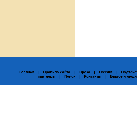
Главная
|
Правила сайта
|
Проза
|
Поэзия
|
Подтекс
партнёры
|
Поиск
|
Контакты
|
Былое и люди