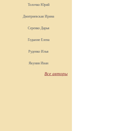
Толочко Юрий
Дмитриевская Ирина
Серенко Дарья
Гедьюне Елена
Руденко Илья
Якунин Иван
Все авторы