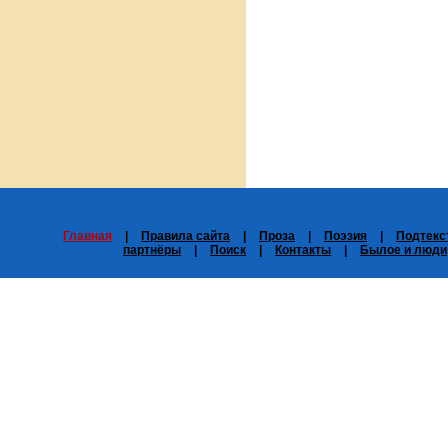
Главная
|
Правила сайта
|
Проза
|
Поэзия
|
Подтекс
партнёры
|
Поиск
|
Контакты
|
Былое и люди