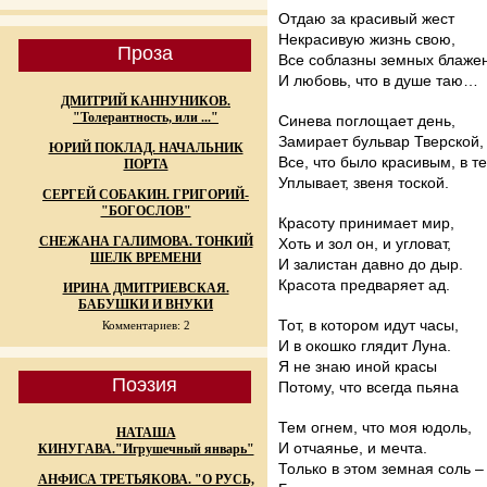
Отдаю за красивый жест
Некрасивую жизнь свою,
Проза
Все соблазны земных блаже
И любовь, что в душе таю…
ДМИТРИЙ КАННУНИКОВ.
"Толерантность, или ..."
Синева поглощает день,
Замирает бульвар Тверской,
ЮРИЙ ПОКЛАД. НАЧАЛЬНИК
Все, что было красивым, в т
ПОРТА
Уплывает, звеня тоской.
СЕРГЕЙ СОБАКИН. ГРИГОРИЙ-
"БОГОСЛОВ"
Красоту принимает мир,
СНЕЖАНА ГАЛИМОВА. ТОНКИЙ
Хоть и зол он, и угловат,
ШЕЛК ВРЕМЕНИ
И залистан давно до дыр.
Красота предваряет ад.
ИРИНА ДМИТРИЕВСКАЯ.
БАБУШКИ И ВНУКИ
Тот, в котором идут часы,
Комментариев: 2
И в окошко глядит Луна.
Я не знаю иной красы
Поэзия
Потому, что всегда пьяна
Тем огнем, что моя юдоль,
НАТАША
И отчаянье, и мечта.
КИНУГАВА."Игрушечный январь"
Только в этом земная соль –
АНФИСА ТРЕТЬЯКОВА. "О РУСЬ,