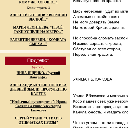
Безыскусственна красота.
КОМУ ЖЕ ХОРОШО..."
Комментариев: 3
Царь небесный чудит во мгл
АЛЕКСЕЙ ВЕСЕЛОВ. "ВЫРОСЛО
А земные спокойно спят.
ВЕСНОЙ..."
Не могу доверять Земле,
На которой Христос распят.
МАРИЯ ЛЕОНТЬЕВА. "И ВСЁ-
ТАКИ УСПЕЛИ НА МЕТРО..."
Но способна сломать заслон
ВАЛЕНТИН НЕРВИН. "КОМНАТА
И живое сорвать с креста,
СМЕХА..."
Обступая со всех сторон,
Нереальная красота.
Подтекст
(критика)
НИНА ИЩЕНКО. «Русский
Лавкрафт»
УЛИЦА ЯБЛОЧКОВА
АЛЕКСАНДР БАЛТИН. ПОЭТИКА
ДРЕВНЕЙ ЗЕМЛИ: ПРОГУЛКИ ПО
КАЛУГЕ
Улица Яблочкова и магазин 
Косо падает свет, уже невоз
"Необычный путеводитель": Ирина
Соляная о книге Александра
Вспомнить, где арка, а где 
Евсюкова
Канула юность, и угадать сл
СЕРГЕЙ УТКИН. "СТИХИ В
Что за углом – то ли фасад, 
ОТПЕЧАТКАХ ПРОЗЫ"