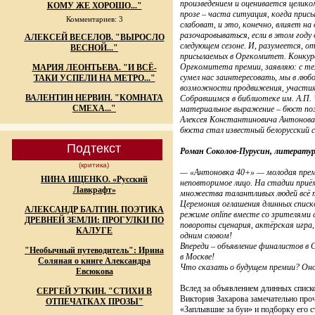
произведением и оценивается целиком
КОМУ ЖЕ ХОРОШО..."
прозе – часта ситуация, когда присы
Комментариев: 3
слабоват, и это, конечно, влияет на
разочаровываться, если в этом году 
АЛЕКСЕЙ ВЕСЕЛОВ. "ВЫРОСЛО
следующем сезоне. И, разумеется, о
ВЕСНОЙ..."
присылаемых в Оргкомитет. Конкурен
Оргкомитета премии, заявляю: с тем
МАРИЯ ЛЕОНТЬЕВА. "И ВСЁ-
сумел нас заинтересовать, мы в люб
ТАКИ УСПЕЛИ НА МЕТРО..."
возможности продвижения, участия 
ВАЛЕНТИН НЕРВИН. "КОМНАТА
Собравшимся в библиотеке им. А.П. 
СМЕХА..."
материальное выражение – бюст поэ
Алексея Константиновича Антонова,
бюста стал известный белорусский с
Подтекст
Роман Соколов-Пурусин, литератур
(критика)
— «Антоновка 40+» — молодая преми
НИНА ИЩЕНКО. «Русский
неповторимое лицо. На стадии приём
Лавкрафт»
множества талантливых людей всё т
Церемония оглашения длинных списк
АЛЕКСАНДР БАЛТИН. ПОЭТИКА
режиме online вместе со зрителями
ДРЕВНЕЙ ЗЕМЛИ: ПРОГУЛКИ ПО
повороты сценария, актёрская игра
КАЛУГЕ
одним словом!
Впереди – объявление финалистов в
"Необычный путеводитель": Ирина
в Москве!
Соляная о книге Александра
Что сказать о будущем премии? Оно
Евсюкова
Вслед за объявлением длинных списк
СЕРГЕЙ УТКИН. "СТИХИ В
Виктория Захарова замечательно про
ОТПЕЧАТКАХ ПРОЗЫ"
«Заплывшие за буи» и подборку его с