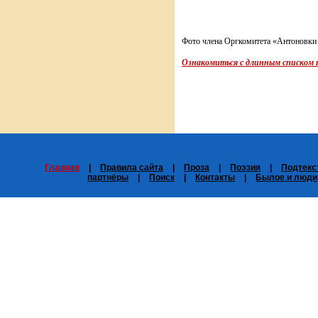
Фото члена Оргкомитета «Антоновки
Ознакомиться с длинным списком
Главная
|
Правила сайта
|
Проза
|
Поэзия
|
Подтекс
партнёры
|
Поиск
|
Контакты
|
Былое и люди