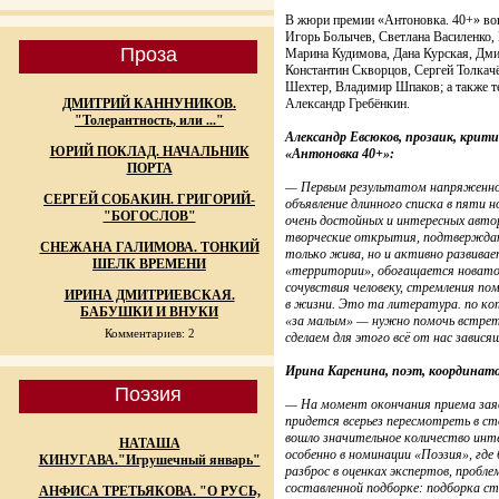
В жюри премии «Антоновка. 40+» вош
Игорь Болычев, Светлана Василенко,
Проза
Марина Кудимова, Дана Курская, Дми
Константин Скворцов, Сергей Толкачё
Шехтер, Владимир Шпаков; а также 
ДМИТРИЙ КАННУНИКОВ.
Александр Гребёнкин.
"Толерантность, или ..."
Александр Евсюков, прозаик, крит
ЮРИЙ ПОКЛАД. НАЧАЛЬНИК
«Антоновка 40+»:
ПОРТА
— Первым результатом напряженной
СЕРГЕЙ СОБАКИН. ГРИГОРИЙ-
объявление длинного списка в пяти 
"БОГОСЛОВ"
очень достойных и интересных авто
творческие открытия, подтверждаю
СНЕЖАНА ГАЛИМОВА. ТОНКИЙ
только жива, но и активно развива
ШЕЛК ВРЕМЕНИ
«территории», обогащается новатор
сочувствия человеку, стремления п
ИРИНА ДМИТРИЕВСКАЯ.
в жизни. Это та литература. по ко
БАБУШКИ И ВНУКИ
«за малым» — нужно помочь встрет
Комментариев: 2
сделаем для этого всё от нас завися
Ирина Каренина, поэт, координат
Поэзия
— На момент окончания приема заяв
придется всерьез пересмотреть в ст
вошло значительное количество инте
НАТАША
особенно в номинации «Поэзия», где
КИНУГАВА."Игрушечный январь"
разброс в оценках экспертов, проблем
составленной подборке: подборка 
АНФИСА ТРЕТЬЯКОВА. "О РУСЬ,