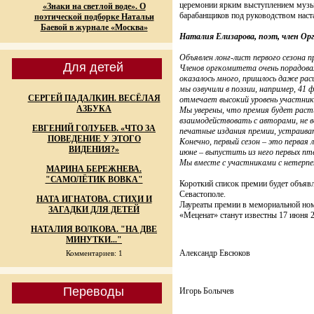
церемонии ярким выступлением музы
«Знаки на светлой воде». О
барабанщиков под руководством наст
поэтической подборке Натальи
Баевой в журнале «Москва»
Наталия Елизарова, поэт, член Ор
Объявлен лонг-лист первого сезона 
Для детей
Членов оргкомитета очень порадова
оказалось много, пришлось даже ра
мы озвучили в поэзии, например, 41 
СЕРГЕЙ ПАДАЛКИН. ВЕСЁЛАЯ
отмечает высокий уровень участник
АЗБУКА
Мы уверены, что премия будет раст
взаимодействовать с авторами, не 
ЕВГЕНИЙ ГОЛУБЕВ. «ЧТО ЗА
печатные издания премии, устраива
ПОВЕДЕНИЕ У ЭТОГО
Конечно, первый сезон – это первая 
ВИДЕНИЯ?»
июне – выпустить из него первых пт
Мы вместе с участниками с нетерп
МАРИНА БЕРЕЖНЕВА.
"САМОЛЁТИК ВОВКА"
Короткий список премии будет объявл
Севастополе.
НАТА ИГНАТОВА. СТИХИ И
Лауреаты премии в мемориальной ном
ЗАГАДКИ ДЛЯ ДЕТЕЙ
«Меценат» станут известны 17 июня 
НАТАЛИЯ ВОЛКОВА. "НА ДВЕ
МИНУТКИ..."
Александр Евсюков
Комментариев: 1
Переводы
Игорь Болычев