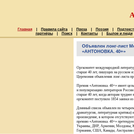
Главная
|
Правила сайта
|
Проза
|
Поэзия
|
Подтекст
партнёры
|
Поиск
|
Контакты
|
Былое и люди
Объявлен лонг-лист М
«АНТОНОВКА. 40+»
Оргкомитет международной литерату
старше 40 лет, пишущих на русском я
Церемония объявления лонг-листа про
Премия «Антоновка. 40+» имеет цель
и популяризацию литераторов России 
старше 40 лет, когда авторам труднее
оргкомитет поступило 1854 заявки из 
Длинный список объявлен по четырем
драматургия, литературная критика) 
произведение, в котором отсутствуют
премию «Антоновка. 40+» претендуют 
Украины, ДНР, Армении, Молдовы, К
Германии, США, Канады, Австралии 