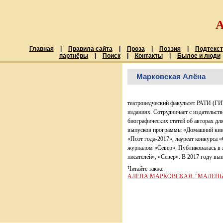
Главная
|
Правила сайта
|
Проза
|
Поэзия
|
Подтекст
партнёры
|
Поиск
|
Контакты
|
Былое и люди
Марковская Алёна
театроведческий факультет РАТИ (ГИ
изданиях. Сотрудничает с издательст
биографических статей об авторах дл
выпусков программы «Домашний кино
«Поэт года-2017», лауреат конкурса 
журналом «Север». Публиковалась в 
писателей», «Север». В 2017 году вы
Читайте также:
АЛЁНА МАРКОВСКАЯ. "МАЛЕНЬК