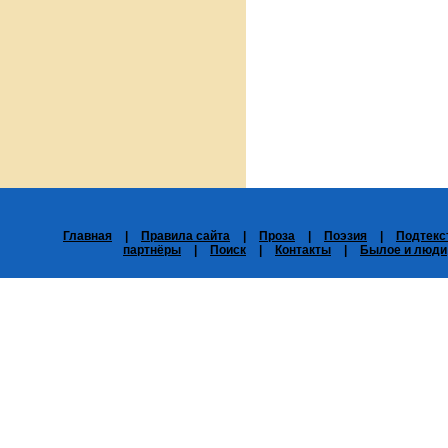
Главная
|
Правила сайта
|
Проза
|
Поэзия
|
Подтекс
партнёры
|
Поиск
|
Контакты
|
Былое и люди