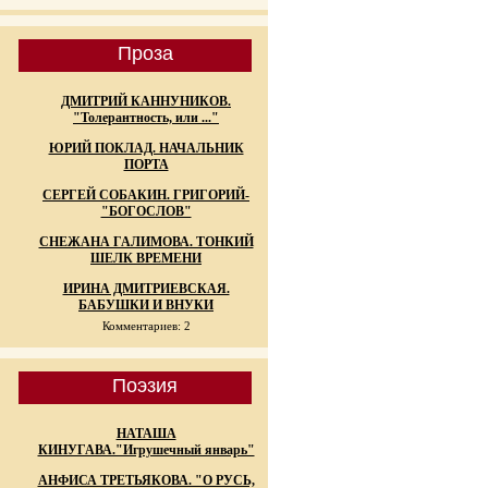
Проза
ДМИТРИЙ КАННУНИКОВ.
"Толерантность, или ..."
ЮРИЙ ПОКЛАД. НАЧАЛЬНИК
ПОРТА
СЕРГЕЙ СОБАКИН. ГРИГОРИЙ-
"БОГОСЛОВ"
СНЕЖАНА ГАЛИМОВА. ТОНКИЙ
ШЕЛК ВРЕМЕНИ
ИРИНА ДМИТРИЕВСКАЯ.
БАБУШКИ И ВНУКИ
Комментариев: 2
Поэзия
НАТАША
КИНУГАВА."Игрушечный январь"
АНФИСА ТРЕТЬЯКОВА. "О РУСЬ,