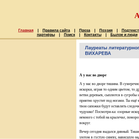
Главная
|
Правила сайта
|
Проза
|
Поэзия
|
Подтекст
партнёры
|
Поиск
|
Контакты
|
Былое и люди
Лауреаты литературно
ВИХАРЕВА
А у нас во дворе
А у нас во дворе тишина. В сумереч
искорки, играя то одним цветом, то д
ветви деревьев, сыплются в сугробы 
приятно хрустит под ногами. Ты ещё 
твои сапожки будут оставлять следоч
чудушко! Посмотри-ка: озорные иско
немного с тобой на крылечке, поморо
вокруг.
Вечер сегодня выдался дивный. Тиши
уютом в густую синеву, нависшую на