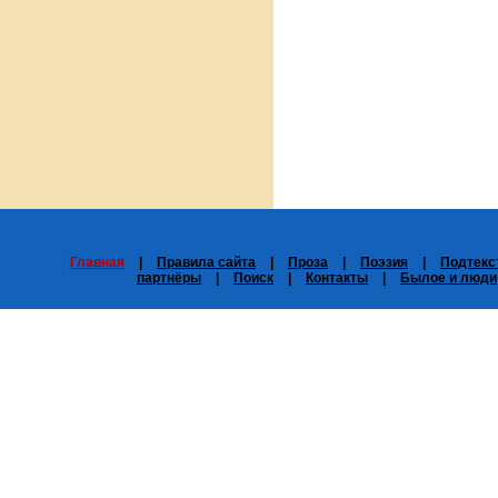
Главная
|
Правила сайта
|
Проза
|
Поэзия
|
Подтекс
партнёры
|
Поиск
|
Контакты
|
Былое и люди