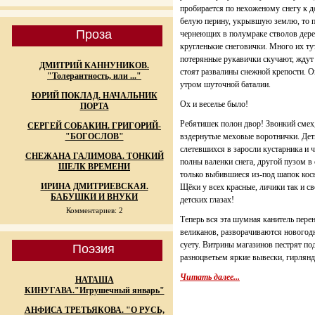
пробирается по нехоженому снегу к д
белую перину, укрывшую землю, то п
Проза
чернеющих в полумраке стволов дер
кругленькие снеговички. Много их ту
потерянные рукавички скучают, ждут 
ДМИТРИЙ КАННУНИКОВ.
стоят развалины снежной крепости. 
"Толерантность, или ..."
утром шуточной баталии.
ЮРИЙ ПОКЛАД. НАЧАЛЬНИК
Ох и веселье было!
ПОРТА
Ребятишек полон двор! Звонкий смех,
СЕРГЕЙ СОБАКИН. ГРИГОРИЙ-
"БОГОСЛОВ"
вздернутые меховые воротнички. Дет
слетевшихся в заросли кустарника и ч
СНЕЖАНА ГАЛИМОВА. ТОНКИЙ
полны валенки снега, другой пузом в с
ШЕЛК ВРЕМЕНИ
только выбившиеся из-под шапок кос
ИРИНА ДМИТРИЕВСКАЯ.
Щёки у всех красные, личики так и св
БАБУШКИ И ВНУКИ
детских глазах!
Комментариев: 2
Теперь вся эта шумная канитель пере
великанов, разворачиваются новогод
суету. Витрины магазинов пестрят п
Поэзия
разноцветьем яркие вывески, гирлянд
Читать далее...
НАТАША
КИНУГАВА."Игрушечный январь"
АНФИСА ТРЕТЬЯКОВА. "О РУСЬ,