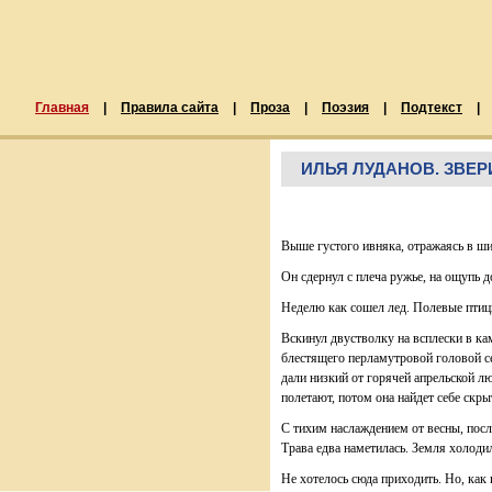
Главная
|
Правила сайта
|
Проза
|
Поэзия
|
Подтекст
|
ИЛЬЯ ЛУДАНОВ. ЗВЕ
Выше густого ивняка, отражаясь в ши
Он сдернул с плеча ружье, на ощупь 
Неделю как сошел лед. Полевые птицы
Вскинул двустволку на всплески в ка
блестящего перламутровой головой се
дали низкий от горячей апрельской л
полетают, потом она найдет себе скры
С тихим наслаждением от весны, посл
Трава едва наметилась. Земля холоди
Не хотелось сюда приходить. Но, как 