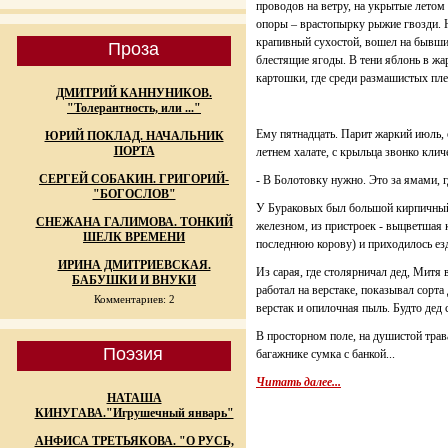
проводов на ветру, на укрытые летом
опоры – врастопырку рыжие гвозди. 
крапивный сухостой, вошел на бывший
Проза
блестящие ягоды. В тени яблонь в жар
картошки, где среди размашистых пле
ДМИТРИЙ КАННУНИКОВ.
"Толерантность, или ..."
Ему пятнадцать. Парит жаркий июль, 
ЮРИЙ ПОКЛАД. НАЧАЛЬНИК
ПОРТА
летнем халате, с крыльца звонко кли
СЕРГЕЙ СОБАКИН. ГРИГОРИЙ-
- В Болотовку нужно. Это за ямами, г
"БОГОСЛОВ"
У Бураковых был большой кирпичный 
СНЕЖАНА ГАЛИМОВА. ТОНКИЙ
железном, из пристроек - выцветшая к
ШЕЛК ВРЕМЕНИ
последнюю корову) и приходилось езд
ИРИНА ДМИТРИЕВСКАЯ.
Из сарая, где столярничал дед, Митя 
БАБУШКИ И ВНУКИ
работал на верстаке, показывал сорта
Комментариев: 2
верстак и опилочная пыль. Будто дед 
В просторном поле, на душистой трав
Поэзия
багажнике сумка с банкой...
Читать далее...
НАТАША
КИНУГАВА."Игрушечный январь"
АНФИСА ТРЕТЬЯКОВА. "О РУСЬ,