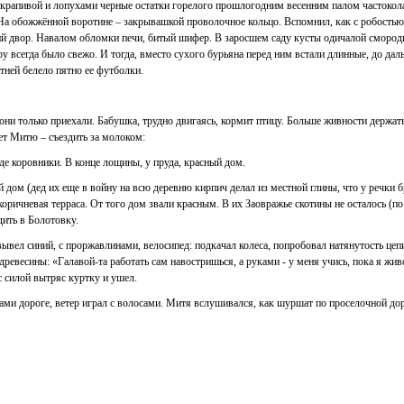
 крапивой и лопухами черные остатки горелого прошлогодним весенним палом частокола
На обожжённой воротине – закрывашкой проволочное кольцо. Вспомнил, как с робостью
 двор. Навалом обломки печи, битый шифер. В заросшем саду кусты одичалой смородины
у всегда было свежо. И тогда, вместо сухого бурьяна перед ним встали длинные, до дал
тней белело пятно ее футболки.
они только приехали. Бабушка, трудно двигаясь, кормит птицу. Больше живности держать
чет Митю – съездить за молоком:
де коровники. В конце лощины, у пруда, красный дом.
дом (дед их еще в войну на всю деревню кирпич делал из местной глины, что у речки
оричневая терраса. От того дом звали красным. В их Заовражье скотины не осталось (по 
ить в Болотовку.
вывел синий, с проржавлинами, велосипед: подкачал колеса, попробовал натянутость цеп
 древесины: «Галавой-та работать сам навостришься, а руками - у меня учись, пока я жив
с силой вытряс куртку и ушел.
ами дороге, ветер играл с волосами. Митя вслушивался, как шуршат по проселочной до