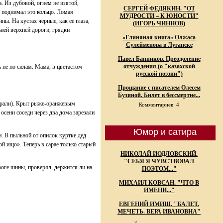
. Из дубовой, огнем не взятой,
СЕРГЕЙ ФЕДЯКИН. "ОТ
 поднимал это кольцо. Ломая
МУДРОСТИ – К ЮНОСТИ"
. На кустах черные, как ее глаза,
(ИГОРЬ ЧИННОВ)
ьней верхней дороги, грядки
«Глиняная книга» Олжаса
Сулейменова в Луганске
Павел Банников. Преодоление
отчуждения (о "казахской
 не по силам. Мама, в цветастом
русской поэзии")
Прощание с писателем Олесем
Бузиной. Билет в бессмертие...
 брали). Крыт рыже-оранжевым
Комментариев: 4
осени соседи через два дома зарезали
Юмор и сатира
и. В пыльной от опилок куртке дед
ой ищо». Теперь в сарае только старый
НИКОЛАЙ ИОДЛОВСКИЙ.
"СЕБЯ Я ЧУВСТВОВАЛ
роге шины, проверял, держится ли на
ПОЭТОМ..."
МИХАИЛ КОВСАН. "ЧТО В
ИМЕНИ..."
ЕВГЕНИЙ ИМИШ. "БАЛЕТ.
МЕЧЕТЬ. ВЕРА ИВАНОВНА"