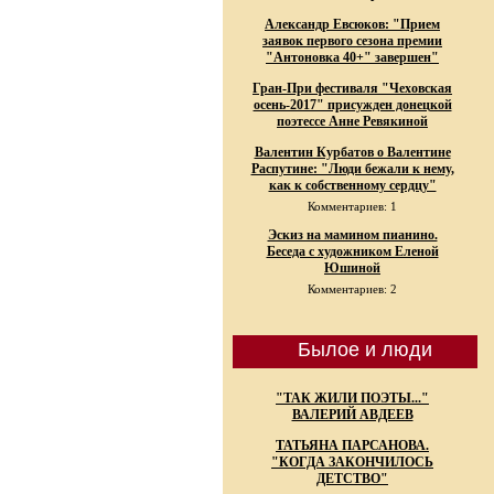
Александр Евсюков: "Прием
заявок первого сезона премии
"Антоновка 40+" завершен"
Гран-При фестиваля "Чеховская
осень-2017" присужден донецкой
поэтессе Анне Ревякиной
Валентин Курбатов о Валентине
Распутине: "Люди бежали к нему,
как к собственному сердцу"
Комментариев: 1
Эскиз на мамином пианино.
Беседа с художником Еленой
Юшиной
Комментариев: 2
Былое и люди
"ТАК ЖИЛИ ПОЭТЫ..."
ВАЛЕРИЙ АВДЕЕВ
ТАТЬЯНА ПАРСАНОВА.
"КОГДА ЗАКОНЧИЛОСЬ
ДЕТСТВО"