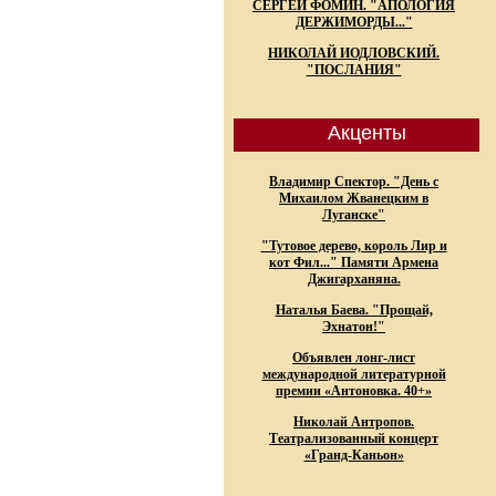
СЕРГЕЙ ФОМИН. "АПОЛОГИЯ
ДЕРЖИМОРДЫ..."
НИКОЛАЙ ИОДЛОВСКИЙ.
"ПОСЛАНИЯ"
Акценты
Владимир Спектор. "День с
Михаилом Жванецким в
Луганске"
"Тутовое дерево, король Лир и
кот Фил..." Памяти Армена
Джигарханяна.
Наталья Баева. "Прощай,
Эхнатон!"
Объявлен лонг-лист
международной литературной
премии «Антоновка. 40+»
Николай Антропов.
Театрализованный концерт
«Гранд-Каньон»