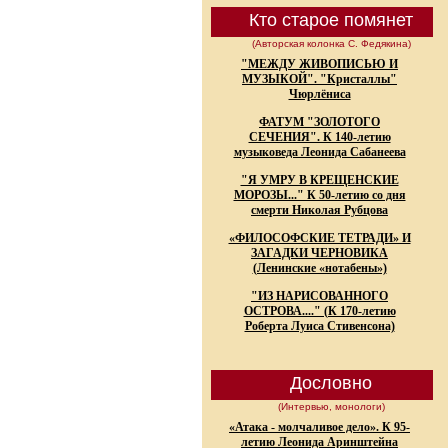
Кто старое помянет
(Авторская колонка С. Федякина)
"МЕЖДУ ЖИВОПИСЬЮ И
МУЗЫКОЙ". "Кристаллы"
Чюрлёниса
ФАТУМ "ЗОЛОТОГО
СЕЧЕНИЯ". К 140-летию
музыковеда Леонида Сабанеева
"Я УМРУ В КРЕЩЕНСКИЕ
МОРОЗЫ..." К 50-летию со дня
смерти Николая Рубцова
«ФИЛОСОФСКИЕ ТЕТРАДИ» И
ЗАГАДКИ ЧЕРНОВИКА
(Ленинские «нотабены»)
"ИЗ НАРИСОВАННОГО
ОСТРОВА...." (К 170-летию
Роберта Луиса Стивенсона)
Дословно
(Интервью, монологи)
«Атака - молчаливое дело». К 95-
летию Леонида Аринштейна