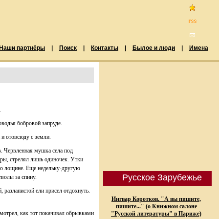
Наши партнёры
|
Поиск
|
Контакты
|
Былое и люди
|
Имена
.
ловодья бобровой запруде.
 и отовсюду с земли.
в. Червленная мушка села под
ары, стрелял лишь одиночек. Утки
 по лощине. Еще недельку-другую
Русское Зарубежье
тволы за спину.
 разлапистой ели присел отдохнуть.
Ингвар Коротков. "А вы пишите,
пишите..." (о Книжном салоне
смотрел, как тот покачивал обрывками
"Русской литературы" в Париже)