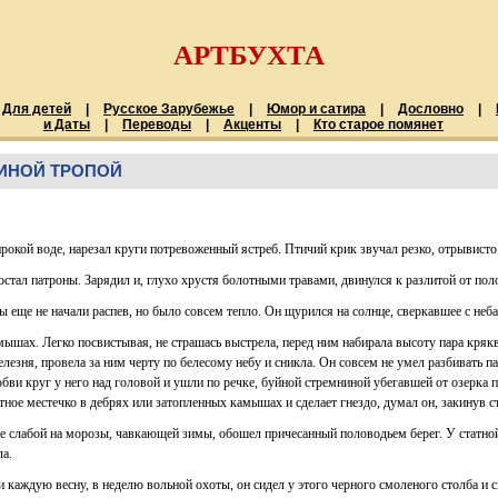
АРТБУХТА
Для детей
|
Русское Зарубежье
|
Юмор и сатира
|
Дословно
|
и Даты
|
Переводы
|
Акценты
|
Кто старое помянет
РИНОЙ ТРОПОЙ
рокой воде, нарезал круги потревоженный ястреб. Птичий крик звучал резко, отрывисто
достал патроны. Зарядил и, глухо хрустя болотными травами, двинулся к разлитой от по
 еще не начали распев, но было совсем тепло. Он щурился на солнце, сверкавшее с неба
мышах. Легко посвистывая, не страшась выстрела, перед ним набирала высоту пара кряк
лезня, провела за ним черту по белесому небу и сникла. Он совсем не умел разбивать п
юбви круг у него над головой и ушли по речке, буйной стремниной убегавшей от озерка
тное местечко в дебрях или затопленных камышах и сделает гнездо, думал он, закинув с
е слабой на морозы, чавкающей зимы, обошел причесанный половодьем берег. У статной,
ла.
и каждую весну, в неделю вольной охоты, он сидел у этого черного смоленого столба и 