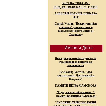
ОКСАНА СИЛАЕВА.
РОЖДЕСТВЕНСКАЯ ИСТОРИЯ
АЛЕКСЕЙ ИВАКИН. ПРИКАЗА
НЕТ
Сергей Уткин. "Повернувшийся
к памяти" (многословие о
шарьинском поэте Викторе
Смирнове)
Имена и Даты
Как проверить работодателя за
границей и не попасть на
мошенников
Александр Балтин. "Два
двухсотлетия: Достоевский и
Некрасов"
ПАМЯТИ ПЕТРА МАМОНОВА
"Идеи, в слово облеченные..."
Памяти Валентина Курбатова
"РУССКИЙ ХРИСТОС ЮРИЯ