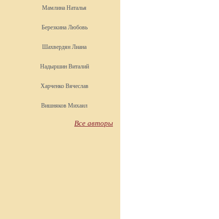
Мамлина Наталья
Березкина Любовь
Шахвердян Лиана
Надыршин Виталий
Харченко Вячеслав
Вишняков Михаил
Все авторы