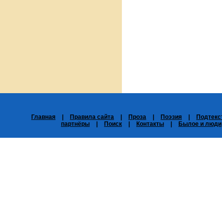
Главная
|
Правила сайта
|
Проза
|
Поэзия
|
Подтекс
партнёры
|
Поиск
|
Контакты
|
Былое и люди