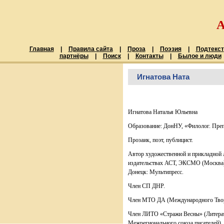
Главная
|
Правила сайта
|
Проза
|
Поэзия
|
Подтекст
партнёры
|
Поиск
|
Контакты
|
Былое и люди
Игнатова Ната
Игнатова Наталья Юльевна
Образование: ДонНУ, «Филолог. Пре
Прозаик, поэт, публицист.
Автор художественной и прикладной 
издательствах АСТ, ЭКСМО (Москва),
Донецк: Мультипресс.
Член СП ДНР.
Член МТО ДА (Международного Творч
Член ЛИТО «Стражи Весны» (Литерату
Межрегионального союза писателей).