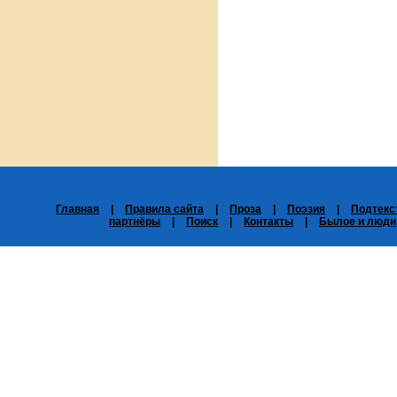
Главная
|
Правила сайта
|
Проза
|
Поэзия
|
Подтекс
партнёры
|
Поиск
|
Контакты
|
Былое и люди