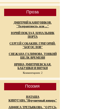
Проза
ДМИТРИЙ КАННУНИКОВ.
"Толерантность, или ..."
ЮРИЙ ПОКЛАД. НАЧАЛЬНИК
ПОРТА
СЕРГЕЙ СОБАКИН. ГРИГОРИЙ-
"БОГОСЛОВ"
СНЕЖАНА ГАЛИМОВА. ТОНКИЙ
ШЕЛК ВРЕМЕНИ
ИРИНА ДМИТРИЕВСКАЯ.
БАБУШКИ И ВНУКИ
Комментариев: 2
Поэзия
НАТАША
КИНУГАВА."Игрушечный январь"
АНФИСА ТРЕТЬЯКОВА. "О РУСЬ,