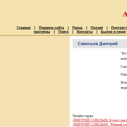
Главная
|
Правила сайта
|
Проза
|
Поэзия
|
Подтекст
партнёры
|
Поиск
|
Контакты
|
Былое и люди
Савельев Дмитрий
"В С
мой 
Сам 
Раб
Всю
неда
Читайте также:
ДМИТРИЙ САВЕЛЬЕВ. Будьте счас
ДМИТРИЙ САВЕЛЬЕВ. "Южный гор