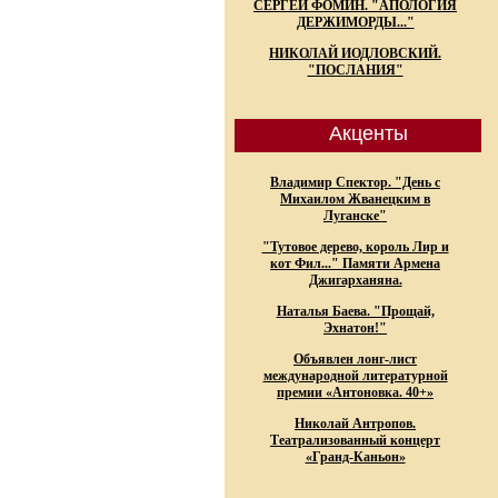
СЕРГЕЙ ФОМИН. "АПОЛОГИЯ
ДЕРЖИМОРДЫ..."
НИКОЛАЙ ИОДЛОВСКИЙ.
"ПОСЛАНИЯ"
Акценты
Владимир Спектор. "День с
Михаилом Жванецким в
Луганске"
"Тутовое дерево, король Лир и
кот Фил..." Памяти Армена
Джигарханяна.
Наталья Баева. "Прощай,
Эхнатон!"
Объявлен лонг-лист
международной литературной
премии «Антоновка. 40+»
Николай Антропов.
Театрализованный концерт
«Гранд-Каньон»