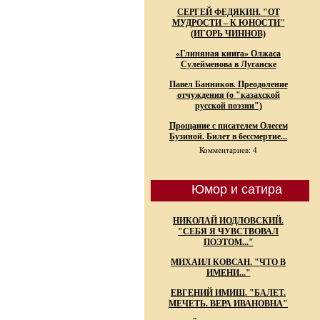
СЕРГЕЙ ФЕДЯКИН. "ОТ
МУДРОСТИ – К ЮНОСТИ"
(ИГОРЬ ЧИННОВ)
«Глиняная книга» Олжаса
Сулейменова в Луганске
Павел Банников. Преодоление
отчуждения (о "казахской
русской поэзии")
Прощание с писателем Олесем
Бузиной. Билет в бессмертие...
Комментариев: 4
Юмор и сатира
НИКОЛАЙ ИОДЛОВСКИЙ.
"СЕБЯ Я ЧУВСТВОВАЛ
ПОЭТОМ..."
МИХАИЛ КОВСАН. "ЧТО В
ИМЕНИ..."
ЕВГЕНИЙ ИМИШ. "БАЛЕТ.
МЕЧЕТЬ. ВЕРА ИВАНОВНА"