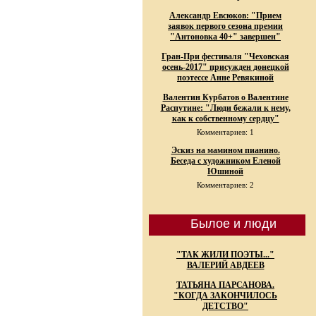
Александр Евсюков: "Прием
заявок первого сезона премии
"Антоновка 40+" завершен"
Гран-При фестиваля "Чеховская
осень-2017" присужден донецкой
поэтессе Анне Ревякиной
Валентин Курбатов о Валентине
Распутине: "Люди бежали к нему,
как к собственному сердцу"
Комментариев: 1
Эскиз на мамином пианино.
Беседа с художником Еленой
Юшиной
Комментариев: 2
Былое и люди
"ТАК ЖИЛИ ПОЭТЫ..."
ВАЛЕРИЙ АВДЕЕВ
ТАТЬЯНА ПАРСАНОВА.
"КОГДА ЗАКОНЧИЛОСЬ
ДЕТСТВО"