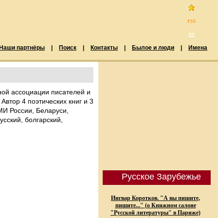
Наши партнёры
|
Поиск
|
Контакты
|
Былое и люди
|
Имена
ной ассоциации писателей и
Автор 4 поэтических книг и 3
МИ России, Беларуси,
сский, болгарский,
Русское Зарубежье
Ингвар Коротков. "А вы пишите,
пишите..." (о Книжном салоне
"Русской литературы" в Париже)