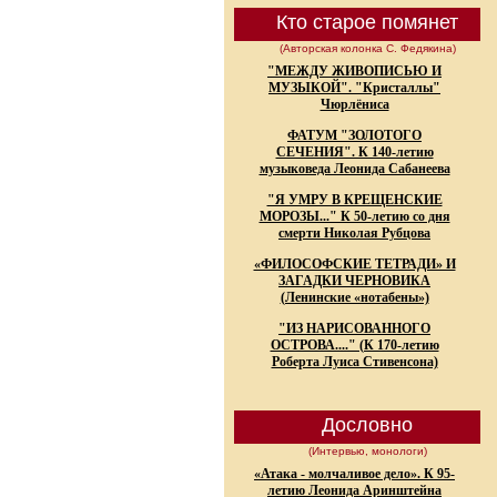
Кто старое помянет
(Авторская колонка С. Федякина)
"МЕЖДУ ЖИВОПИСЬЮ И
МУЗЫКОЙ". "Кристаллы"
Чюрлёниса
ФАТУМ "ЗОЛОТОГО
СЕЧЕНИЯ". К 140-летию
музыковеда Леонида Сабанеева
"Я УМРУ В КРЕЩЕНСКИЕ
МОРОЗЫ..." К 50-летию со дня
смерти Николая Рубцова
«ФИЛОСОФСКИЕ ТЕТРАДИ» И
ЗАГАДКИ ЧЕРНОВИКА
(Ленинские «нотабены»)
"ИЗ НАРИСОВАННОГО
ОСТРОВА...." (К 170-летию
Роберта Луиса Стивенсона)
Дословно
(Интервью, монологи)
«Атака - молчаливое дело». К 95-
летию Леонида Аринштейна