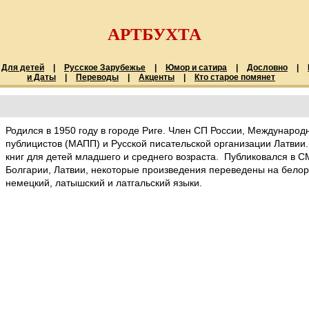
АРТБУХТА
Для детей
|
Русское Зарубежье
|
Юмор и сатира
|
Дословно
|
и Даты
|
Переводы
|
Акценты
|
Кто старое помянет
Родился в 1950 году в городе Риге. Член СП России, Международ
публицистов (МАПП) и Русской писательской организации Латвии. 
книг для детей младшего и среднего возраста. Публиковался в С
Болгарии, Латвии, некоторые произведения переведены на белору
немецкий, латышский и латгальский языки.