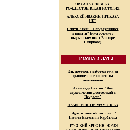
ОКСАНА СИЛАЕВА.
РОЖДЕСТВЕНСКАЯ ИСТОРИЯ
АЛЕКСЕЙ ИВАКИН. ПРИКАЗА
НЕТ
Сергей Уткин. "Повернувшийся
к памяти" (многословие о
шарьинском поэте Викторе
Смирнове)
Имена и Даты
Как проверить работодателя за
границей и не попасть на
мошенников
Александр Балтин. "Два
двухсотлетия: Достоевский и
Некрасов"
ПАМЯТИ ПЕТРА МАМОНОВА
"Идеи, в слово облеченные..."
Памяти Валентина Курбатова
"РУССКИЙ ХРИСТОС ЮРИЯ