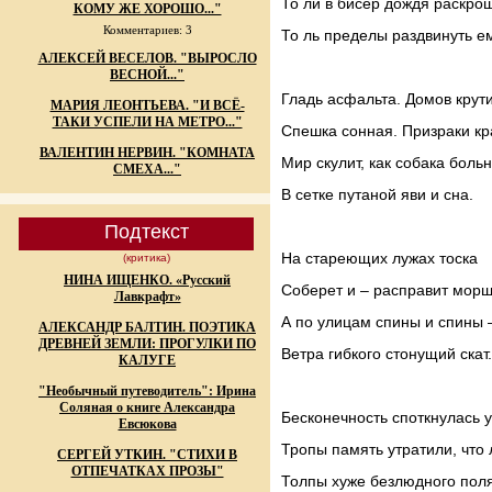
То ли в бисер дождя раскро
КОМУ ЖЕ ХОРОШО..."
Комментариев: 3
То ль пределы раздвинуть ем
АЛЕКСЕЙ ВЕСЕЛОВ. "ВЫРОСЛО
ВЕСНОЙ..."
Гладь асфальта. Домов крути
МАРИЯ ЛЕОНТЬЕВА. "И ВСЁ-
ТАКИ УСПЕЛИ НА МЕТРО..."
Спешка сонная. Призраки кр
ВАЛЕНТИН НЕРВИН. "КОМНАТА
Мир скулит, как собака боль
СМЕХА..."
В сетке путаной яви и сна.
Подтекст
На стареющих лужах тоска
(критика)
НИНА ИЩЕНКО. «Русский
Соберет и – расправит мор
Лавкрафт»
А по улицам спины и спины 
АЛЕКСАНДР БАЛТИН. ПОЭТИКА
ДРЕВНЕЙ ЗЕМЛИ: ПРОГУЛКИ ПО
Ветра гибкого стонущий скат.
КАЛУГЕ
"Необычный путеводитель": Ирина
Соляная о книге Александра
Бесконечность споткнулась у 
Евсюкова
Тропы память утратили, что 
СЕРГЕЙ УТКИН. "СТИХИ В
ОТПЕЧАТКАХ ПРОЗЫ"
Толпы хуже безлюдного поля