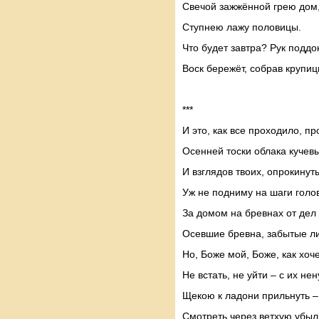
Свечой зажжённой грею дом
Ступнею лажу половицы.
Что будет завтра? Рук поддо
Воск бережёт, собрав крупи
***
И это, как все проходило, пр
Осенней тоски облака кучев
И взглядов твоих, опрокинуты
Уж не подниму на шаги голо
За домом на бревнах от дел 
Осевшие бревна, забытые 
Но, Боже мой, Боже, как хоч
Не встать, не уйти – с их не
Щекою к ладони прильнуть – 
Смотреть через ветхую убыл