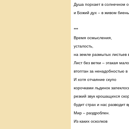
Душа порхает в солнечном о
и Божий дух – в живом биен
***
Время осмысления,
усталость,
на земле размытых листьев в
Лист без ветки – этакая мало
втоптан за ненадобностью в 
И хотя отчаяние скупо
корочками льдинок запеклос
резкий звук крошащихся ско
будит страх и нас разводит в
Мир – раздроблен.
Из каких осколков