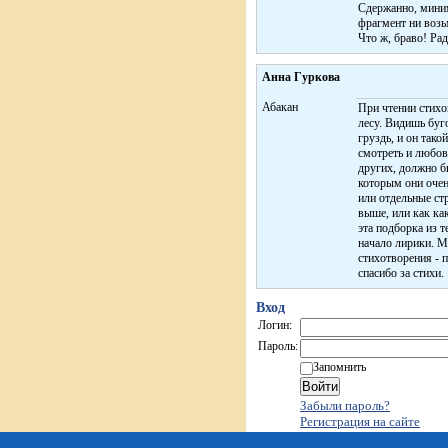
Сдержанно, миним
фрагмент ни возь
Что ж, браво! Рад
Анна Гуркова
Абакан
При чтении стихов
лесу. Видишь буг
груздь, и он тако
смотреть и любова
других, должно б
которым они очен
или отдельные стр
выше, или как ка
эта подборка из 
начало лирики. М
стихотворения - 
спасибо за стихи.
Вход
Логин:
Пароль:
Запомнить
Забыли пароль?
Регистрация на сайте