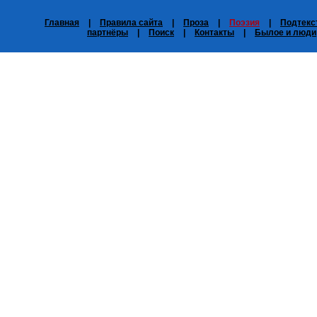
Главная
|
Правила сайта
|
Проза
|
Поэзия
|
Подтекс
партнёры
|
Поиск
|
Контакты
|
Былое и люди