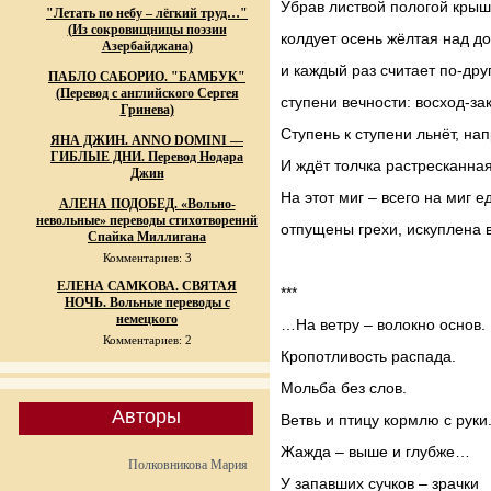
Убрав листвой пологой крыши
"Летать по небу – лёгкий труд…"
(Из сокровищницы поэзии
колдует осень жёлтая над д
Азербайджана)
и каждый раз считает по-дру
ПАБЛО САБОРИО. "БАМБУК"
(Перевод с английского Сергея
ступени вечности: восход-з
Гринева)
Ступень к ступени льнёт, на
ЯНА ДЖИН. ANNO DOMINI —
ГИБЛЫЕ ДНИ. Перевод Нодара
И ждёт толчка растресканная
Джин
На этот миг – всего на миг е
АЛЕНА ПОДОБЕД. «Вольно-
невольные» переводы стихотворений
отпущены грехи, искуплена 
Спайка Миллигана
Комментариев: 3
ЕЛЕНА САМКОВА. СВЯТАЯ
***
НОЧЬ. Вольные переводы с
немецкого
…На ветру – волокно основ.
Комментариев: 2
Кропотливость распада.
Мольба без слов.
Авторы
Ветвь и птицу кормлю с руки
Жажда – выше и глубже…
Полковникова Мария
У запавших сучков – зрачки