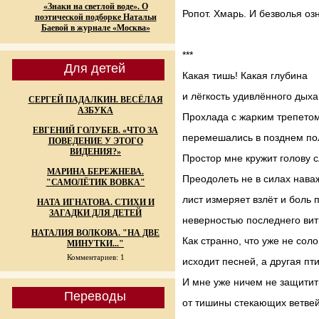
«Знаки на светлой воде». О
Ропот. Хмарь. И безволья оз
поэтической подборке Натальи
Баевой в журнале «Москва»
***
Для детей
Какая тишь! Какая глубина
и лёгкость удивлённого дыха
СЕРГЕЙ ПАДАЛКИН. ВЕСЁЛАЯ
АЗБУКА
Прохлада с жарким трепетом
ЕВГЕНИЙ ГОЛУБЕВ. «ЧТО ЗА
перемешались в позднем по
ПОВЕДЕНИЕ У ЭТОГО
ВИДЕНИЯ?»
Простор мне кружит голову с
МАРИНА БЕРЕЖНЕВА.
Преодолеть не в силах нава
"САМОЛЁТИК ВОВКА"
лист измеряет взлёт и боль 
НАТА ИГНАТОВА. СТИХИ И
ЗАГАДКИ ДЛЯ ДЕТЕЙ
неверностью последнего вит
НАТАЛИЯ ВОЛКОВА. "НА ДВЕ
Как странно, что уже не сол
МИНУТКИ..."
Комментариев: 1
исходит песней, а другая пт
И мне уже ничем не защитит
Переводы
от тишины стекающих ветвей