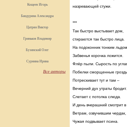
Кощеев Игорь
назревающей стужи.
Бандурина Александра
***
Цатрян Виктор
Так быстро выстывает дом,
Гриньков Владимир
стираются так быстро лица.
На подоконник тонким льдо
Бузинский Олег
Забвенья корочка ложится.
Сурнина Ирина
Флёр пыли. Сырость по угла
Все авторы
Побелки сморщенные гроздь
Потрескивает тут и там –
Вечерний дух утраты бродит.
Слетает с потолка слюда.
И день вчерашний смотрит в 
Ветрам, озвучившим чердак,
Чужая подвывает псина.