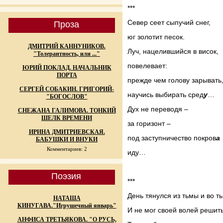
***
Север сеет сыпучий снег,
Проза
юг золотит песок.
ДМИТРИЙ КАННУНИКОВ.
Луч, нацелившийся в висок,
"Толерантность, или ..."
повелевает:
ЮРИЙ ПОКЛАД. НАЧАЛЬНИК
ПОРТА
прежде чем голову зарывать
СЕРГЕЙ СОБАКИН. ГРИГОРИЙ-
научись выбирать сред
у
…
"БОГОСЛОВ"
Дух не переводя –
СНЕЖАНА ГАЛИМОВА. ТОНКИЙ
ШЕЛК ВРЕМЕНИ
за горизонт –
ИРИНА ДМИТРИЕВСКАЯ.
под заступничество покров
а
БАБУШКИ И ВНУКИ
Комментариев: 2
иду…
Поэзия
***
День тянулся из тьмы и во т
НАТАША
КИНУГАВА."Игрушечный январь"
И не мог своей волей решить
АНФИСА ТРЕТЬЯКОВА. "О РУСЬ,