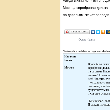
жажда жизни лепится в груд
Месяца серебряная долька
по деревьям скачет вперед
Поделиться…
Осина Фаина
No template variable for tags was declar
Наталья
Баева
Вроде бы о печаль
Москва
серебряная долька
и все стихи. Ниск
дольки". Никакой
нет! Наверно, оче
чужих ворот звен
Заметила, что бо
существительные,
и чувство слажен
"Мне б здесь до 
И выкупить сердц