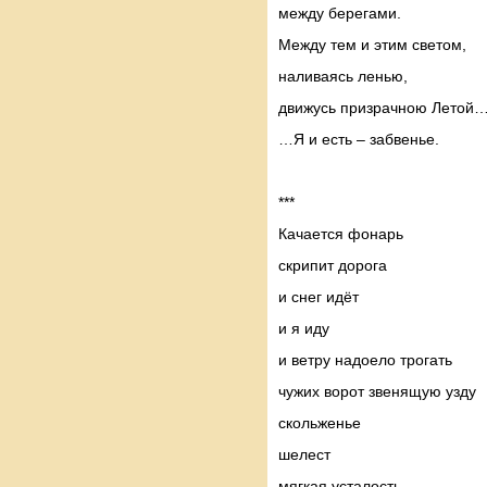
между берегами.
Между тем и этим светом,
наливаясь ленью,
движусь призрачною Летой
…Я и есть – забвенье.
***
Качается фонарь
скрипит дорога
и снег идёт
и я иду
и ветру надоело трогать
чужих ворот звенящую узду
скольженье
шелест
мягкая усталость