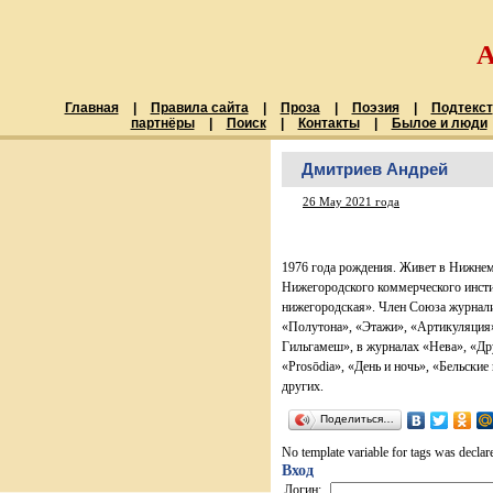
Главная
|
Правила сайта
|
Проза
|
Поэзия
|
Подтекст
партнёры
|
Поиск
|
Контакты
|
Былое и люди
Дмитриев Андрей
26 May 2021 года
1976 года рождения. Живет в Нижне
Нижегородского коммерческого инсти
нижегородская». Член Союза журнали
«Полутона», «Этажи», «Артикуляция»
Гильгамеш», в журналах «Нева», «Д
«Prosōdia», «День и ночь», «Бельски
других.
Поделиться…
No template variable for tags was declar
Вход
Логин: