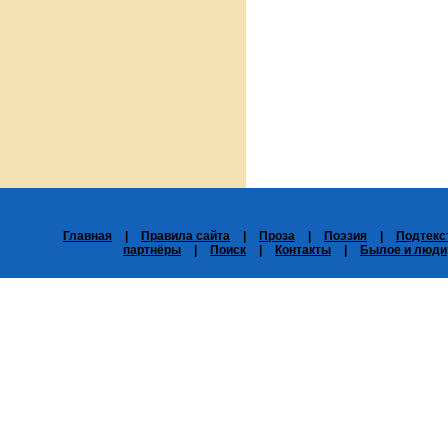
Главная
|
Правила сайта
|
Проза
|
Поэзия
|
Подтекс
партнёры
|
Поиск
|
Контакты
|
Былое и люди