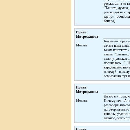
рассказом, а не 
"Так что, думаю, 
реагируют на сов
где тут - осмысл
башню)
Ирина
Митрофанова
Каким-то образом
Москва
салата-пива-шашл
таком контексте -
значит:"Слышно, 
склону, увлекая 
посыпалось…". И т
кардинально измен
почему? - пожалу
осмысления тут не
Ирина
Митрофанова
Да это я к тому, 
Москва
Почему нет... А н
разговоры ничего
поговорить или о
тишины, удалось э
главное, вспомога
Ирина