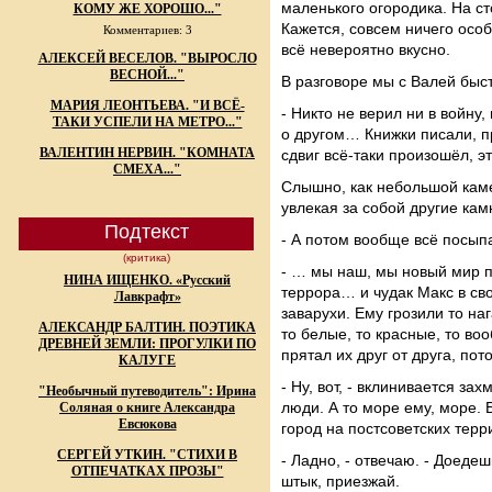
маленького огородика. На ст
КОМУ ЖЕ ХОРОШО..."
Кажется, совсем ничего особ
Комментариев: 3
всё невероятно вкусно.
АЛЕКСЕЙ ВЕСЕЛОВ. "ВЫРОСЛО
ВЕСНОЙ..."
В разговоре мы с Валей быс
МАРИЯ ЛЕОНТЬЕВА. "И ВСЁ-
- Никто не верил ни в войну,
ТАКИ УСПЕЛИ НА МЕТРО..."
о другом… Книжки писали, п
ВАЛЕНТИН НЕРВИН. "КОМНАТА
сдвиг всё-таки произошёл, 
СМЕХА..."
Слышно, как небольшой каме
увлекая за собой другие кам
Подтекст
- А потом вообще всё посы
(критика)
- … мы наш, мы новый мир 
НИНА ИЩЕНКО. «Русский
террора… и чудак Макс в св
Лавкрафт»
заварухи. Ему грозили то на
АЛЕКСАНДР БАЛТИН. ПОЭТИКА
то белые, то красные, то во
ДРЕВНЕЙ ЗЕМЛИ: ПРОГУЛКИ ПО
прятал их друг от друга, по
КАЛУГЕ
- Ну, вот, - вклинивается за
"Необычный путеводитель": Ирина
люди. А то море ему, море. 
Соляная о книге Александра
Евсюкова
город на постсоветских терр
СЕРГЕЙ УТКИН. "СТИХИ В
- Ладно, - отвечаю. - Доеде
ОТПЕЧАТКАХ ПРОЗЫ"
штык, приезжай.