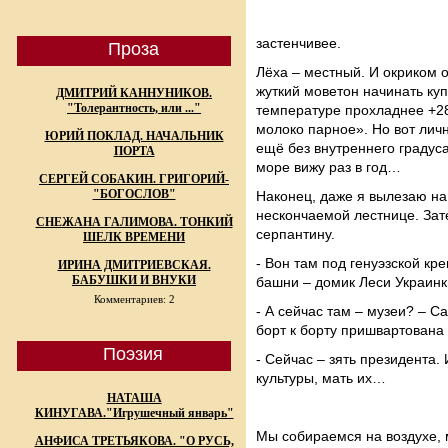
застенчивее.
Проза
Лёха – местный. И окриком о
жуткий моветон начинать куп
ДМИТРИЙ КАННУНИКОВ.
"Толерантность, или ..."
температуре прохладнее +28.
молоко парное». Но вот личн
ЮРИЙ ПОКЛАД. НАЧАЛЬНИК
ещё без внутреннего градуса.
ПОРТА
море вижу раз в год…
СЕРГЕЙ СОБАКИН. ГРИГОРИЙ-
"БОГОСЛОВ"
Наконец, даже я вылезаю на
нескончаемой лестнице. Зат
СНЕЖАНА ГАЛИМОВА. ТОНКИЙ
серпантину.
ШЕЛК ВРЕМЕНИ
- Вон там под генуэзской кр
ИРИНА ДМИТРИЕВСКАЯ.
БАБУШКИ И ВНУКИ
башни – домик Леси Украинк
Комментариев: 2
- А сейчас там – музеи? – С
борт к борту пришвартована 
Поэзия
- Сейчас – зять президента. 
культуры, мать их…
НАТАША
КИНУГАВА."Игрушечный январь"
Мы собираемся на воздухе, 
АНФИСА ТРЕТЬЯКОВА. "О РУСЬ,