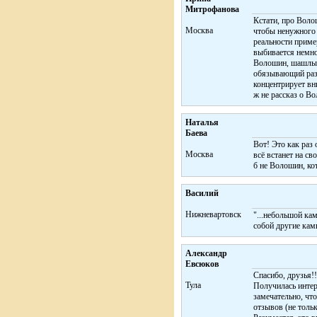
Митрофанова
Кстати, про Воло
Москва
чтобы ненужного 
реальности пример
выбивается немно
Волошин, шашлык,
обязывающий разг
концентрирует вн
ж не рассказ о Во
Наталья
Баева
Вот! Это как раз
Москва
всё встанет на св
б не Волошин, ко
Василий
Нижневартовск
"...небольшой кам
собой другие камн
Александр
Евсюков
Спасибо, друзья!!
Тула
Получилась интер
замечательно, чт
отзывов (не тольк