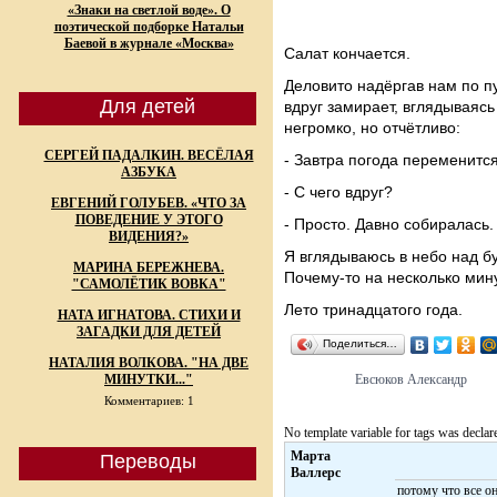
«Знаки на светлой воде». О
поэтической подборке Натальи
Баевой в журнале «Москва»
Салат кончается.
Деловито надёргав нам по пу
Для детей
вдруг замирает, вглядываясь
негромко, но отчётливо:
СЕРГЕЙ ПАДАЛКИН. ВЕСЁЛАЯ
- Завтра погода переменится
АЗБУКА
- С чего вдруг?
ЕВГЕНИЙ ГОЛУБЕВ. «ЧТО ЗА
ПОВЕДЕНИЕ У ЭТОГО
- Просто. Давно собиралась.
ВИДЕНИЯ?»
Я вглядываюсь в небо над бу
МАРИНА БЕРЕЖНЕВА.
Почему-то на несколько мину
"САМОЛЁТИК ВОВКА"
Лето тринадцатого года.
НАТА ИГНАТОВА. СТИХИ И
ЗАГАДКИ ДЛЯ ДЕТЕЙ
Поделиться…
НАТАЛИЯ ВОЛКОВА. "НА ДВЕ
МИНУТКИ..."
Евсюков Александр
Комментариев: 1
No template variable for tags was declar
Марта
Переводы
Валлерс
потому что все о