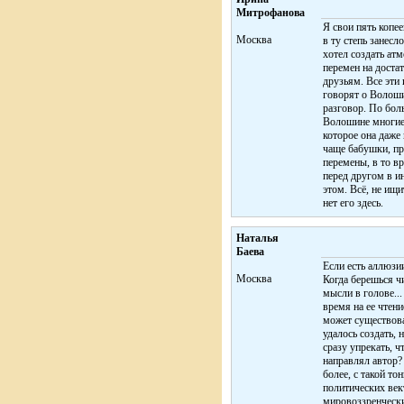
Митрофанова
Я свои пять копее
Москва
в ту степь занес
хотел создать ат
перемен на доста
друзьям. Все эти 
говорят о Волоши
разговор. По бол
Волошине многие.
которое она даже
чаще бабушки, пр
перемены, в то в
перед другом в и
этом. Всё, не ищи
нет его здесь.
Наталья
Баева
Если есть аллюзии
Москва
Когда берешься чи
мысли в голове...
время на ее чтени
может существоват
удалось создать, 
сразу упрекать, чт
направлял автор? 
более, с такой то
политических век
мировоззренческий