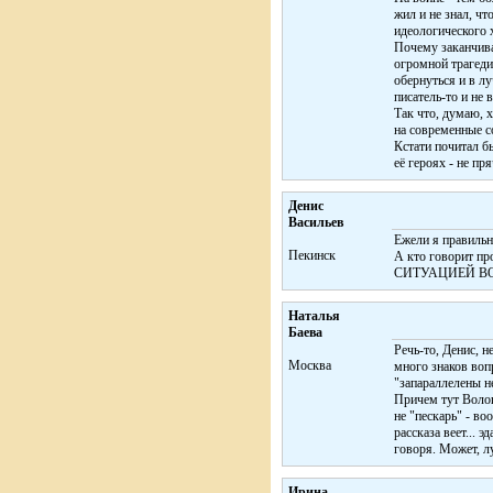
жил и не знал, чт
идеологического х
Почему заканчива
огромной трагеди
обернуться и в лу
писатель-то и не 
Так что, думаю, 
на современные с
Кстати почитал б
её героях - не п
Денис
Васильев
Ежели я правильн
Пекинск
А кто говорит пр
СИТУАЦИЕЙ ВОЙН
Наталья
Баева
Речь-то, Денис, 
Москва
много знаков вопр
"запараллелены н
Причем тут Волош
не "пескарь" - во
рассказа веет... 
говоря. Может, л
Ирина