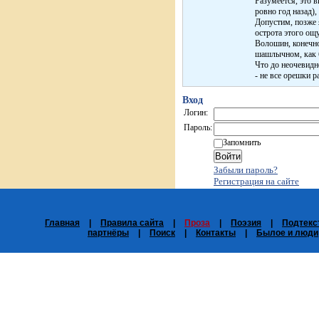
Разумеется, это 
ровно год назад),
Допустим, позже 
острота этого ощ
Волошин, конечно
шашлычном, как 
Что до неочевидн
- не все орешки р
Вход
Логин:
Пароль:
Запомнить
Забыли пароль?
Регистрация на сайте
Главная
|
Правила сайта
|
Проза
|
Поэзия
|
Подтекс
партнёры
|
Поиск
|
Контакты
|
Былое и люди