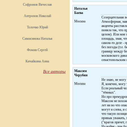
Софронов Вячеслав
Наталья
Баева
Антропов Николай
Созерцательная в
Москва
Атмосферная, нав
акценты расставле
Толочко Юрий
поняла так, что п
целом). Или мне 
Симисинова Наталья
площадь, зная, чт
самом-то деле - 
без погоды (т.е. 
Фомин Сергей
границу между бе
московского дива
севастопольским 
Кичайкина Анна
Максим
Все авторы
Черубин
Не знаю, не могу
Москва
Я, конечно, могу 
Если реальный че
"тёмных".
Но про премудрог
Максом не похожа
лет ни во что опа
могут и слева, и 
что такую позици
привык уважать, 
("врагов прячет, г
На войне - тем бо