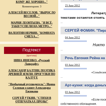
КОМУ ЖЕ ХОРОШО..."
25 June 2012
Комментариев: 3
АЛЕКСЕЙ ВЕСЕЛОВ. "ВЫРОСЛО
Литерат
ВЕСНОЙ..."
текстами остаются стоять 
...
МАРИЯ ЛЕОНТЬЕВА. "И ВСЁ-
ТАКИ УСПЕЛИ НА МЕТРО..."
СЕРГЕЙ ФОМИН. "Пира
ВАЛЕНТИН НЕРВИН. "КОМНАТА
СМЕХА..."
04 June 2012
Никто
Подтекст
...
(критика)
Речь Евгения Рейна на
НИНА ИЩЕНКО. «Русский
Лавкрафт»
03 June 2012
АЛЕКСАНДР БАЛТИН. ПОЭТИКА
«
Семьдесят
ДРЕВНЕЙ ЗЕМЛИ: ПРОГУЛКИ ПО
...
КАЛУГЕ
"Необычный путеводитель": Ирина
Арт-кухня: когда деньг
Соляная о книге Александра
Евсюкова
03 June 2012
СЕРГЕЙ УТКИН. "СТИХИ В
«Если посм
ОТПЕЧАТКАХ ПРОЗЫ"
собственного обогащения.