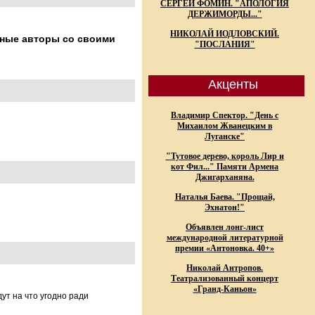
СЕРГЕЙ ФОМИН. "АПОЛОГИЯ
ДЕРЖИМОРДЫ..."
НИКОЛАЙ ИОДЛОВСКИЙ.
ьные авторы со своими
"ПОСЛАНИЯ"
Акценты
Владимир Спектор. "День с
Михаилом Жванецким в
Луганске"
"Тутовое дерево, король Лир и
кот Фил..." Памяти Армена
Джигарханяна.
Наталья Баева. "Прощай,
Эхнатон!"
Объявлен лонг-лист
международной литературной
премии «Антоновка. 40+»
Николай Антропов.
Театрализованный концерт
«Гранд-Каньон»
ут на что угодно ради