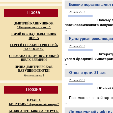
Банкир поразмышлял н
Проза
28 June 2012
Почему з
ДМИТРИЙ КАННУНИКОВ.
постклассического искусс
"Толерантность, или ..."
...
ЮРИЙ ПОКЛАД. НАЧАЛЬНИК
ПОРТА
Культурная революция
СЕРГЕЙ СОБАКИН. ГРИГОРИЙ-
28 June 2012
"БОГОСЛОВ"
Литерат
СНЕЖАНА ГАЛИМОВА. ТОНКИЙ
успел бродячий хипстерск
ШЕЛК ВРЕМЕНИ
...
ИРИНА ДМИТРИЕВСКАЯ.
БАБУШКИ И ВНУКИ
Отцы и дети. 21 век
Комментариев: 2
25 June 2012
Обычная
Поэзия
— Пап, можно я с твой карто
НАТАША
...
КИНУГАВА."Игрушечный январь"
Литературный лифт и 
АНФИСА ТРЕТЬЯКОВА. "О РУСЬ,