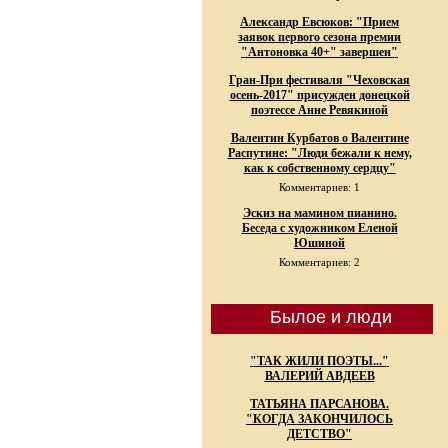
Александр Евсюков: "Прием
заявок первого сезона премии
"Антоновка 40+" завершен"
Гран-При фестиваля "Чеховская
осень-2017" присужден донецкой
поэтессе Анне Ревякиной
Валентин Курбатов о Валентине
Распутине: "Люди бежали к нему,
как к собственному сердцу"
Комментариев: 1
Эскиз на мамином пианино.
Беседа с художником Еленой
Юшиной
Комментариев: 2
Былое и люди
"ТАК ЖИЛИ ПОЭТЫ..."
ВАЛЕРИЙ АВДЕЕВ
ТАТЬЯНА ПАРСАНОВА.
"КОГДА ЗАКОНЧИЛОСЬ
ДЕТСТВО"