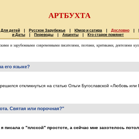
АРТБУХТА
Для детей
|
Русское Зарубежье
|
Юмор и сатира
|
Дословно
|
и Даты
|
Переводы
|
Акценты
|
Кто старое помянет
скими и зарубежными современными писателями, поэтами, критиками, деятелями куль
на его языке?
 решился откликнуться на статью Ольги Бугославской «Любовь или 
та. Святая или порочная?"
 я писала о "плохой" простоте, а сейчас мне захотелось пото