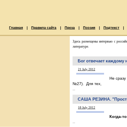
Главная
|
Правила сайта
|
Проза
|
Поэзия
|
Подтекст
|
Здесь размещены интервью с россий
литературе.
Бог отвечает каждому 
21 July 2012
Не сразу
№27). Для тех,
...
САША РЕЗИНА. "Просто
18 July 2012
Когда-то
...