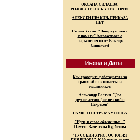
ОКСАНА СИЛАЕВА.
РОЖДЕСТВЕНСКАЯ ИСТОРИЯ
АЛЕКСЕЙ ИВАКИН. ПРИКАЗА
НЕТ
Сергей Уткин. "Повернувшийся
к памяти" (многословие о
шарьинском поэте Викторе
Смирнове)
Имена и Даты
Как проверить работодателя за
границей и не попасть на
мошенников
Александр Балтин. "Два
двухсотлетия: Достоевский и
Некрасов"
ПАМЯТИ ПЕТРА МАМОНОВА
"Идеи, в слово облеченные..."
Памяти Валентина Курбатова
"РУССКИЙ ХРИСТОС ЮРИЯ