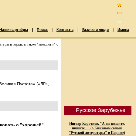
Наши партнёры
|
Поиск
|
Контакты
|
Былое и люди
|
Имена
туры и науки, а также "монологи" о
Великая Пустота» («ЛГ»,
Русское Зарубежье
Ингвар Коротков. "А вы пишите,
лковать о "хорошей".
пишите..." (о Книжном салоне
"Русской литературы" в Париже)