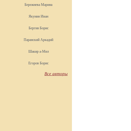
Бережнева Марина
Якунин Иван
Бергин Борис
Паранский Аркадий
Шакир а-Мил
Егоров Борис
Все авторы