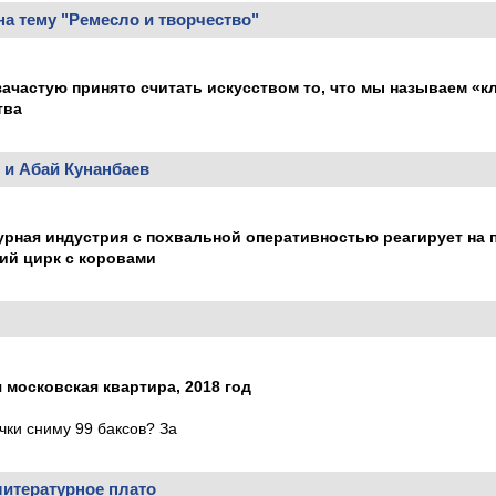
а тему "Ремесло и творчество"
ачастую принято считать искусством то, что мы называем «кл
тва
 и Абай Кунанбаев
урная индустрия с похвальной оперативностью реагирует на 
ий цирк с коровами
 московская квартира, 2018 год
чки сниму 99 баксов? За
литературное плато