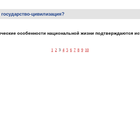
 государство-цивилизация?
ческие особенности национальной жизни подтверждаются ис
1
2
3
4
5
6
7
8
9
10