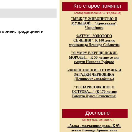
Кто старое помянет
(Авторская колонка С. Федякина)
"МЕЖДУ ЖИВОПИСЬЮ И
МУЗЫКОЙ". "Кристаллы"
Чюрлёниса
торией, традицией и
ФАТУМ "ЗОЛОТОГО
СЕЧЕНИЯ". К 140-летию
музыковеда Леонида Сабанеева
"Я УМРУ В КРЕЩЕНСКИЕ
МОРОЗЫ..." К 50-летию со дня
смерти Николая Рубцова
«ФИЛОСОФСКИЕ ТЕТРАДИ» И
ЗАГАДКИ ЧЕРНОВИКА
(Ленинские «нотабены»)
"ИЗ НАРИСОВАННОГО
ОСТРОВА...." (К 170-летию
Роберта Луиса Стивенсона)
Дословно
(Интервью, монологи)
«Атака - молчаливое дело». К 95-
летию Леонида Аринштейна