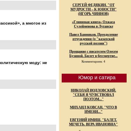
СЕРГЕЙ ФЕДЯКИН. "ОТ
МУДРОСТИ – К ЮНОСТИ"
(ИГОРЬ ЧИННОВ)
«Глиняная книга» Олжаса
ассикой», а многое из
Сулейменова в Луганске
Павел Банников. Преодоление
отчуждения (о "казахской
русской поэзии")
Прощание с писателем Олесем
Бузиной. Билет в бессмертие...
Комментариев: 4
политическую моду: не
Юмор и сатира
НИКОЛАЙ ИОДЛОВСКИЙ.
"СЕБЯ Я ЧУВСТВОВАЛ
ПОЭТОМ..."
МИХАИЛ КОВСАН. "ЧТО В
ИМЕНИ..."
ЕВГЕНИЙ ИМИШ. "БАЛЕТ.
МЕЧЕТЬ. ВЕРА ИВАНОВНА"