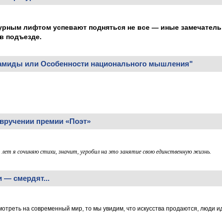
урным лифтом успевают подняться не все — иные замечател
в подъезде.
миды или Особенности национального мышления"
 вручении премии «Поэт»
 лет я сочиняю стихи, значит, угробил на это занятие свою единственную жизнь.
и — смердят...
отреть на современный мир, то мы увидим, что искусства продаются, люди ид